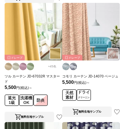
ドレープ
ドレープ
+
45
色
ツル カーテン JD-67032R マスター
コモリ カーテン JD-14070 ベージュ
ド
5,500
円(税込)～
5,500
円(税込)～
ドライ
天然
素材
遮光
洗濯機
クリーニン
防炎
1級
OK
グ
無料生地サンプル
無料生地サンプル