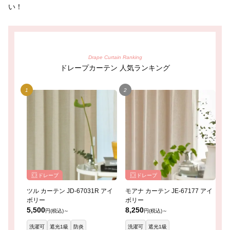
い！
Drape Curtain Ranking
ドレープカーテン 人気ランキング
ドレープ
ドレープ
ツル カーテン JD-67031R アイ
モアナ カーテン JE-67177 アイ
レ
ボリー
ボリー
イ
5,500
8,250
8
円(税込)～
円(税込)～
洗濯可
遮光1級
防炎
洗濯可
遮光1級