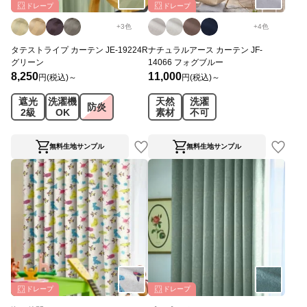
ドレープ
ドレープ
+
3
色
+
4
色
タテストライプ カーテン JE-19224R
ナチュラルアース カーテン JF-
グリーン
14066 フォグブルー
8,250
11,000
円(税込)～
円(税込)～
遮光
洗濯機
天然
洗濯
防炎
2級
OK
素材
不可
無料生地サンプル
無料生地サンプル
ドレープ
ドレープ