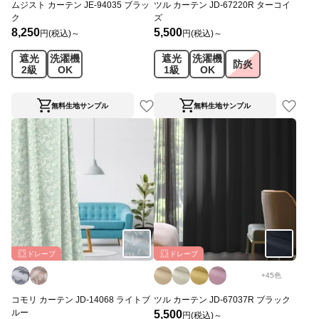
ムジスト カーテン JE-94035 ブラッ
ツル カーテン JD-67220R ターコイ
ク
ズ
8,250
5,500
円(税込)～
円(税込)～
遮光
洗濯機
遮光
洗濯機
防炎
2級
OK
1級
OK
無料生地サンプル
無料生地サンプル
ドレープ
ドレープ
+
45
色
コモリ カーテン JD-14068 ライトブ
ツル カーテン JD-67037R ブラック
ルー
5,500
円(税込)～