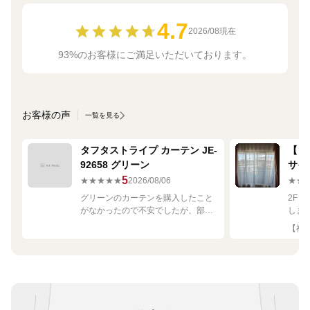
4.7
2026/08現在
93%のお客様にご満足いただいております。
お客様の声
一覧を見る
タフタストライプ カーテン JE-
【ミ
92658 グリーン
サイ
680
5
★★★★★
2026/08/06
★★
グリーンのカーテンを購入したこと
2F
がなかったので不安でしたが、部屋
しま
の白や茶色に馴染む素敵な色でし
して
【神奈
た！
です
良く