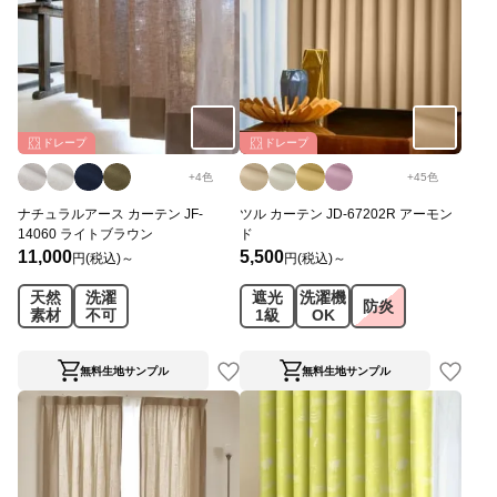
ドレープ
ドレープ
+
4
色
+
45
色
ナチュラルアース カーテン JF-
ツル カーテン JD-67202R アーモン
14060 ライトブラウン
ド
11,000
5,500
円(税込)～
円(税込)～
天然
洗濯
遮光
洗濯機
防炎
素材
不可
1級
OK
無料生地サンプル
無料生地サンプル