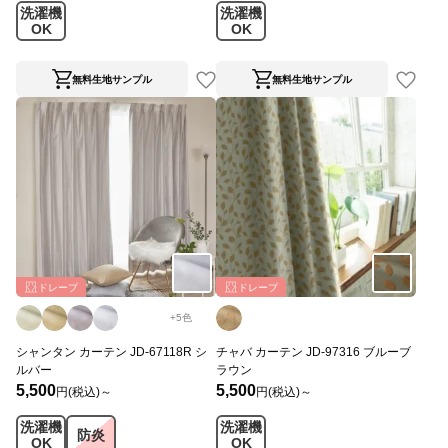
洗濯機
洗濯機
OK
OK
無料生地サンプル
無料生地サンプル
ドレープ
ドレープ
+
5
色
シャンタン カーテン JD-67118R シ
チャバ カーテン JD-97316 ブルーブ
ルバー
ラウン
5,500
5,500
円(税込)～
円(税込)～
洗濯機
洗濯機
防炎
OK
OK