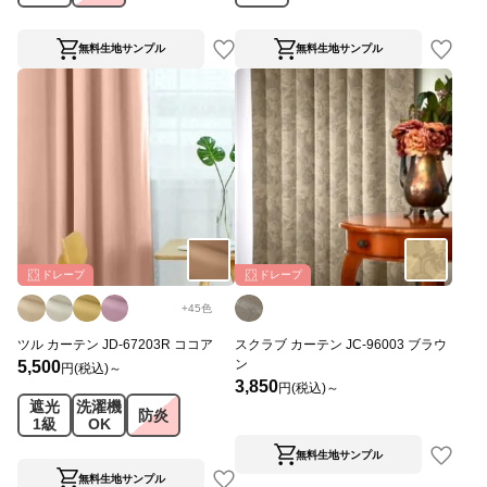
無料生地サンプル
無料生地サンプル
ドレープ
ドレープ
+
45
色
ツル カーテン JD-67203R ココア
スクラブ カーテン JC-96003 ブラウ
ン
5,500
円(税込)～
3,850
円(税込)～
遮光
洗濯機
防炎
1級
OK
無料生地サンプル
無料生地サンプル