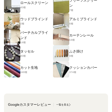
プリーツスクリー
ロールスクリーン
ン
40種
7種
ウッドブラインド
アルミブラインド
2種
6種
バーチカルブライ
カーテンレール
ンド
18種
14種
タッセル
ふさ掛け
90種
9種
カット生地
クッションカバー
648種
374種
Googleカスタマーレビュー
一覧を見る