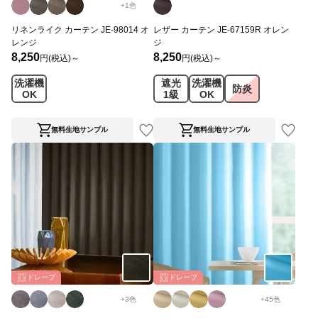
+
1
色
リネンライク カーテン JE-98014 オ
レザー カーテン JE-67159R オレン
レンジ
ジ
8,250
8,250
円(税込)～
円(税込)～
洗濯機
遮光
洗濯機
防炎
OK
1級
OK
無料生地サンプル
無料生地サンプル
ドレープ
ドレープ
+
3
色
+
45
色