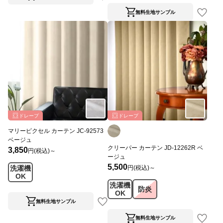
無料生地サンプル
ドレープ
ドレープ
マリーピクセル カーテン JC-92573
ベージュ
クリーパー カーテン JD-12262R ベ
3,850
円(税込)～
ージュ
5,500
円(税込)～
洗濯機
OK
洗濯機
防炎
OK
無料生地サンプル
無料生地サンプル