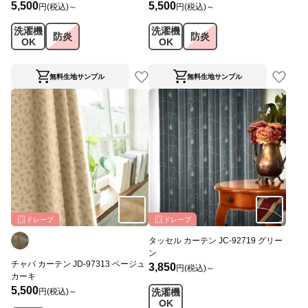
5,500
5,500
円(税込)～
円(税込)～
洗濯機
洗濯機
防炎
防炎
OK
OK
無料生地サンプル
無料生地サンプル
ドレープ
ドレープ
タッセル カーテン JC-92719 グリー
ン
チャバ カーテン JD-97313 ベージュ
3,850
円(税込)～
カーキ
5,500
円(税込)～
洗濯機
OK