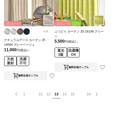
ドレープ
ドレープ
ぶつどり カーテン JD-19196 グリー
+
4
色
ン
ナチュラルアース カーテン JF-
5,500
円(税込)～
14064 グレーベージュ
11,000
円(税込)～
遮光
洗濯機
3級
OK
天然
洗濯
素材
不可
無料生地サンプル
無料生地サンプル
...
...
1
11
12
13
14
15
16