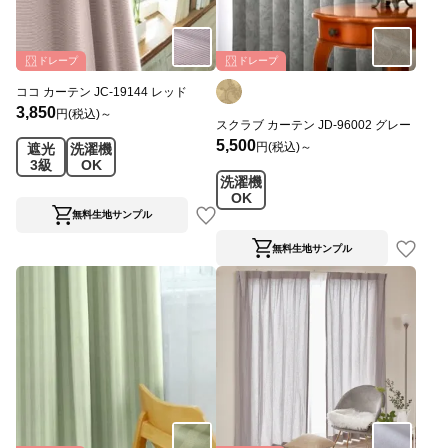
ドレープ
ドレープ
ココ カーテン JC-19144 レッド
3,850
円(税込)～
スクラブ カーテン JD-96002 グレー
5,500
円(税込)～
遮光
洗濯機
3級
OK
洗濯機
OK
無料生地サンプル
無料生地サンプル