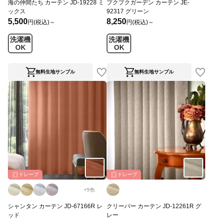
海の仲間たち カーテン JD-19228 ミ
プクプクガーデン カーテン JE-
ックス
92317 グリーン
5,500
8,250
円(税込)～
円(税込)～
洗濯機
洗濯機
OK
OK
無料生地サンプル
無料生地サンプル
ドレープ
ドレープ
+
5
色
シャンタン カーテン JD-67166R レ
クリーパー カーテン JD-12261R グ
ッド
レー