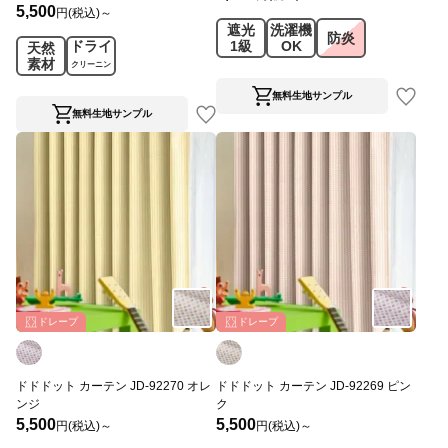
5,500
円(税込)～
遮光
洗濯機
防炎
ドライ
1級
OK
天然
素材
クリーニン
グ
無料生地サンプル
無料生地サンプル
ドレープ
ドレープ
ドドドット カーテン JD-92270 オレ
ドドドット カーテン JD-92269 ピン
ンジ
ク
5,500
5,500
円(税込)～
円(税込)～