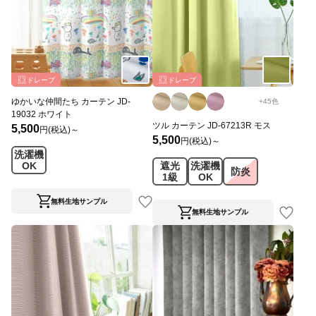
ドレープ
ドレープ
ゆかいな仲間たち カーテン JD-
+
45
色
19032 ホワイト
ツル カーテン JD-67213R モス
5,500
円(税込)～
5,500
円(税込)～
洗濯機
遮光
洗濯機
OK
防炎
1級
OK
無料生地サンプル
無料生地サンプル