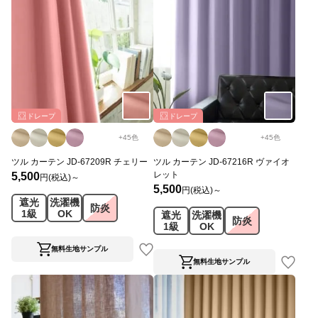
ドレープ
ドレープ
+
45
色
+
45
色
ツル カーテン JD-67209R チェリー
ツル カーテン JD-67216R ヴァイオ
レット
5,500
円(税込)～
5,500
円(税込)～
遮光
洗濯機
防炎
1級
OK
遮光
洗濯機
防炎
1級
OK
無料生地サンプル
無料生地サンプル