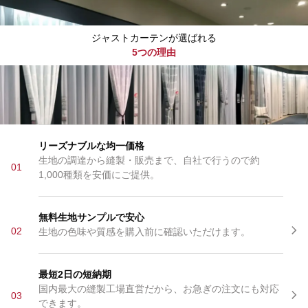
ジャストカーテンが選ばれる
5つの理由
リーズナブルな均一価格
生地の調達から縫製・販売まで、自社で行うので約
01
1,000種類を安価にご提供。
無料生地サンプルで安心
02
生地の色味や質感を購入前に確認いただけます。
最短2日の短納期
国内最大の縫製工場直営だから、お急ぎの注文にも対応
03
できます。