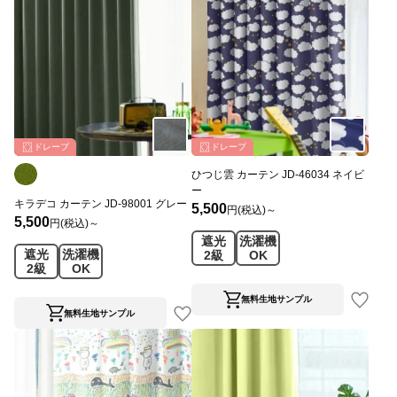
ドレープ
ドレープ
ひつじ雲 カーテン JD-46034 ネイビ
ー
キラデコ カーテン JD-98001 グレー
5,500
円(税込)～
5,500
円(税込)～
遮光
洗濯機
遮光
洗濯機
2級
OK
2級
OK
無料生地サンプル
無料生地サンプル