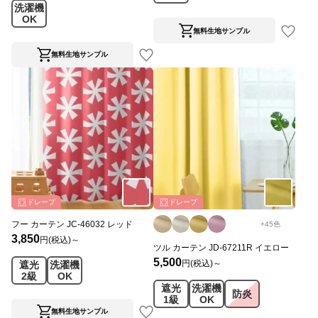
洗濯機
OK
無料生地サンプル
無料生地サンプル
ドレープ
ドレープ
フー カーテン JC-46032 レッド
+
45
色
3,850
円(税込)～
ツル カーテン JD-67211R イエロー
5,500
円(税込)～
遮光
洗濯機
2級
OK
遮光
洗濯機
防炎
1級
OK
無料生地サンプル