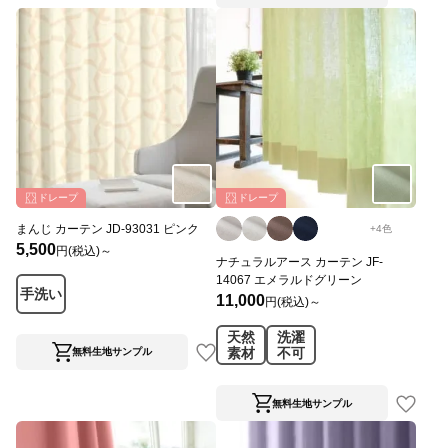
ドレープ
ドレープ
まんじ カーテン JD-93031 ピンク
+
4
色
5,500
円(税込)～
ナチュラルアース カーテン JF-
14067 エメラルドグリーン
手洗い
11,000
円(税込)～
天然
洗濯
素材
不可
無料生地サンプル
無料生地サンプル