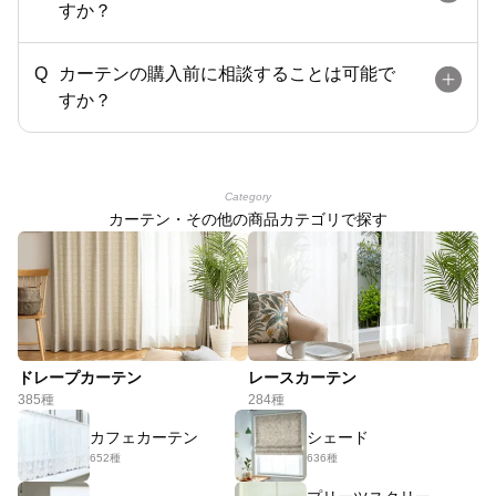
すか？
カーテンの購入前に相談することは可能で
すか？
Category
カーテン・その他の商品カテゴリで探す
ドレープカーテン
レースカーテン
385種
284種
カフェカーテン
シェード
652種
636種