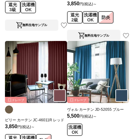
3,850
円(税込)～
遮光
洗濯機
3級
OK
遮光
洗濯機
防炎
2級
OK
無料生地サンプル
無料生地サンプル
ドレープ
ドレープ
ヴォル カーテン JD-52055 ブルー
5,500
円(税込)～
ビリー カーテン JC-46011R レッド
3,850
円(税込)～
洗濯機
OK
遮光
洗濯機