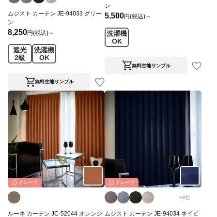
ン
ムジスト カーテン JE-94033 グリー
5,500
円(税込)～
ン
8,250
円(税込)～
洗濯機
OK
遮光
洗濯機
2級
OK
無料生地サンプル
無料生地サンプル
ドレープ
ドレープ
+
3
色
ルーネ カーテン JC-52044 オレンジ
ムジスト カーテン JE-94034 ネイビ