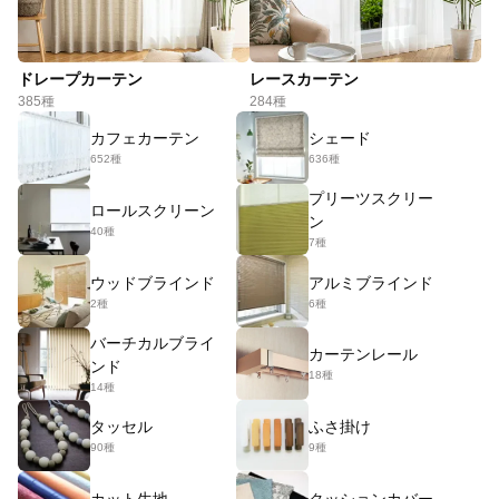
ドレープカーテン
レースカーテン
385種
284種
カフェカーテン
シェード
652種
636種
プリーツスクリー
ロールスクリーン
ン
40種
7種
ウッドブラインド
アルミブラインド
2種
6種
バーチカルブライ
カーテンレール
ンド
18種
14種
タッセル
ふさ掛け
90種
9種
カット生地
クッションカバー