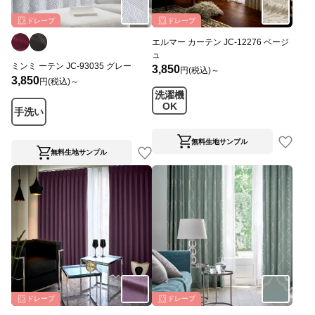
ドレープ
ドレープ
エルマー カーテン JC-12276 ベージ
ュ
ミンミ ーテン JC-93035 グレー
3,850
円(税込)～
3,850
円(税込)～
洗濯機
OK
手洗い
無料生地サンプル
無料生地サンプル
ドレープ
ドレープ