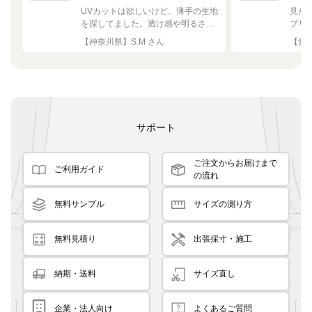
UVカットは欲しいけど、薄手の生地
見た
を探してました。透け感や明るさも
プリ
ちょうど良く思った通りで満足で
れい
【神奈川県】S.M さん
【愛知
す。
サポート
ご注文からお届けまで
ご利用ガイド
の流れ
無料サンプル
サイズの測り方
無料見積り
出張採寸・施工
納期・送料
サイズ直し
企業・法人向け
よくあるご質問