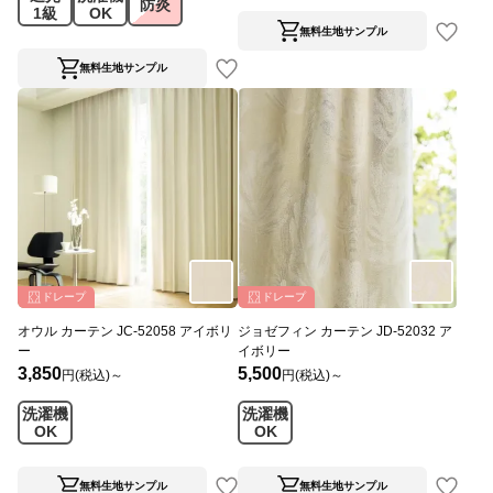
防炎
1級
OK
無料生地サンプル
無料生地サンプル
ドレープ
ドレープ
オウル カーテン JC-52058 アイボリ
ジョゼフィン カーテン JD-52032 ア
ー
イボリー
3,850
5,500
円(税込)～
円(税込)～
洗濯機
洗濯機
OK
OK
無料生地サンプル
無料生地サンプル