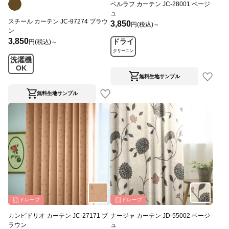
ベルラフ カーテン JC-28001 ベージ
ュ
スチール カーテン JC-97274 ブラウ
3,850
円(税込)～
ン
3,850
ドライ
円(税込)～
クリーニン
洗濯機
グ
OK
無料生地サンプル
無料生地サンプル
ドレープ
ドレープ
カンピドリオ カーテン JC-27171 ブ
ナージャ カーテン JD-55002 ベージ
ラウン
ュ