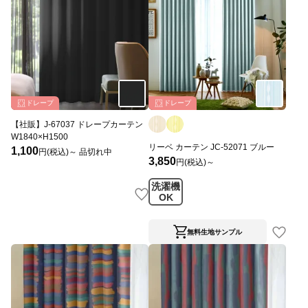
ドレープ
ドレープ
【社販】J-67037 ドレープカーテン
W1840×H1500
リーベ カーテン JC-52071 ブルー
1,100
円(税込)～
品切れ中
3,850
円(税込)～
洗濯機
OK
無料生地サンプル