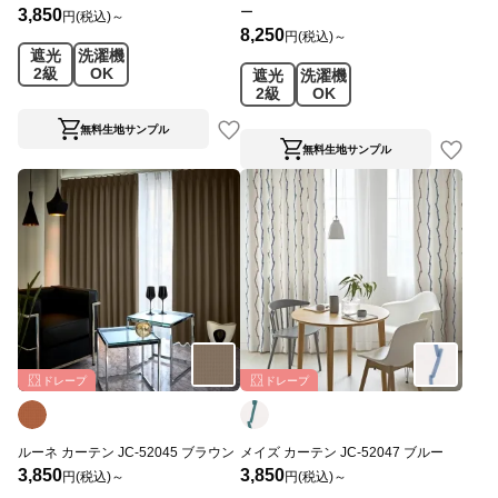
ー
3,850
円(税込)～
8,250
円(税込)～
遮光
洗濯機
2級
OK
遮光
洗濯機
2級
OK
無料生地サンプル
無料生地サンプル
ドレープ
ドレープ
ルーネ カーテン JC-52045 ブラウン
メイズ カーテン JC-52047 ブルー
3,850
3,850
円(税込)～
円(税込)～