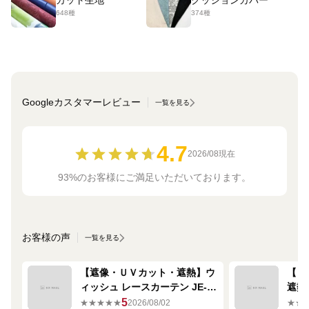
648種
374種
Googleカスタマーレビュー
一覧を見る
4.7
2026/08現在
93%のお客様にご満足いただいております。
お客様の声
一覧を見る
【遮像・ＵＶカット・遮熱】ウ
【ミ
ィッシュ レースカーテン JE-
遮熱
67249R シルバー
ーテン
5
★★★★★
2026/08/02
★★