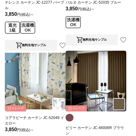
テレンス カーテン JC-12277 パープ
パルヌ カーテン JC-52035 ブルー
ル
3,850
円(税込)～
3,850
円(税込)～
洗濯機
OK
遮光
洗濯機
1級
OK
無料生地サンプル
無料生地サンプル
ドレープ
ドレープ
コアラビーチ カーテン JC-52049 イ
エロー
ビリー カーテン JC-46006R ブラウ
3,850
円(税込)～
ン