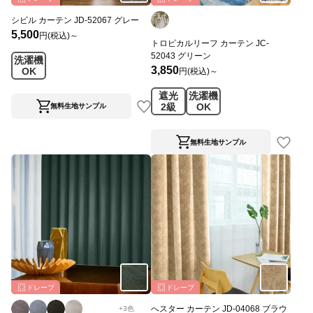
シビル カーテン JD-52067 グレー
5,500
円(税込)～
トロピカルリーフ カーテン JC-
52043 グリーン
洗濯機
3,850
OK
円(税込)～
遮光
洗濯機
2級
OK
無料生地サンプル
無料生地サンプル
ドレープ
ドレープ
へスター カーテン JD-04068 ブラウ
+
3
色