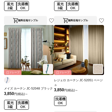
遮光
洗濯機
遮光
洗濯機
2級
OK
3級
OK
無料生地サンプル
無料生地サンプル
ドレープ
ドレープ
レジェロ カーテン JC-52051 ベージ
ュ
メイズ カーテン JC-52048 ブラック
3,850
円(税込)～
3,850
円(税込)～
洗濯機
遮光
洗濯機
OK
3級
OK