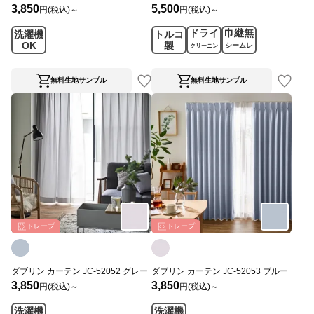
3,850
5,500
円(税込)～
円(税込)～
ドライ
巾継無
洗濯機
トルコ
OK
製
シームレ
クリーニン
ス
グ
無料生地サンプル
無料生地サンプル
ドレープ
ドレープ
ダブリン カーテン JC-52052 グレー
ダブリン カーテン JC-52053 ブルー
3,850
3,850
円(税込)～
円(税込)～
洗濯機
洗濯機