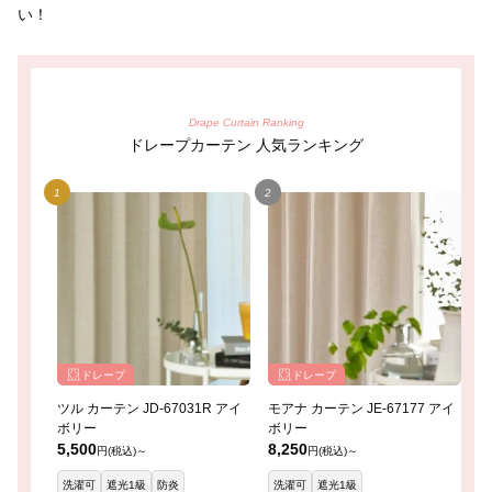
い！
Drape Curtain Ranking
ドレープカーテン 人気ランキング
ドレープ
ドレープ
ツル カーテン JD-67031R アイ
モアナ カーテン JE-67177 アイ
レ
ボリー
ボリー
イ
5,500
8,250
8
円(税込)～
円(税込)～
洗濯可
遮光1級
防炎
洗濯可
遮光1級