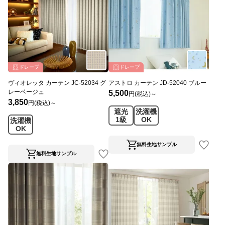
ドレープ
ドレープ
ヴィオレッタ カーテン JC-52034 グ
アストロ カーテン JD-52040 ブルー
レーベージュ
5,500
円(税込)～
3,850
円(税込)～
遮光
洗濯機
1級
OK
洗濯機
OK
無料生地サンプル
無料生地サンプル