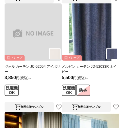
ドレープ
ドレープ
ヴォル カーテン JC-52054 アイボリ
メルビン カーテン JD-52033R ネイ
ー
ビー
3,850
5,500
円(税込)～
円(税込)～
洗濯機
洗濯機
防炎
OK
OK
無料生地サンプル
無料生地サンプル