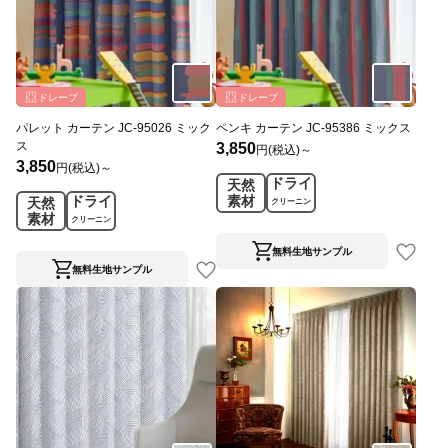
ドレープ
ドレープ
パレット カーテン JC-95026 ミック
ペンキ カーテン JC-95386 ミックス
ス
3,850
円(税込)～
3,850
円(税込)～
ドライ
天然
ドライ
素材
天然
クリーニン
素材
グ
クリーニン
グ
無料生地サンプル
無料生地サンプル