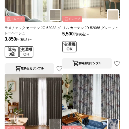
ドレープ
ドレープ
ラメチェック カーテン JC-52038 グ
リム カーテン JD-52066 グレージュ
レーベージュ
5,500
円(税込)～
3,850
円(税込)～
洗濯機
OK
遮光
洗濯機
3級
OK
無料生地サンプル
無料生地サンプル
ドレープ
ドレープ