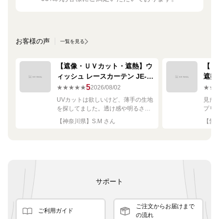
お客様の声
一覧を見る
【遮像・ＵＶカット・遮熱】ウ
【ミ
ィッシュ レースカーテン JE-
遮熱
67249R シルバー
ーテン
5
★★★★★
2026/08/02
★★
UVカットは欲しいけど、薄手の生地
見た
を探してました。透け感や明るさも
プリ
ちょうど良く思った通りで満足で
れい
【神奈川県】S.M さん
【愛知
す。
サポート
ご注文からお届けまで
ご利用ガイド
の流れ