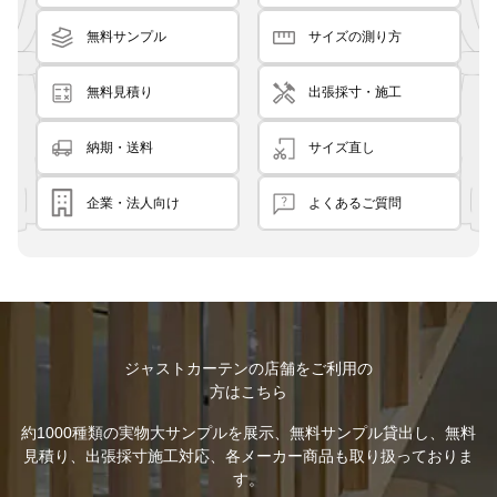
無料サンプル
サイズの測り方
無料見積り
出張採寸・施工
納期・送料
サイズ直し
企業・法人向け
よくあるご質問
ジャストカーテンの店舗をご利用の
方はこちら
約1000種類の実物大サンプルを展示、無料サンプル貸出し、無料
見積り、出張採寸施工対応、各メーカー商品も取り扱っておりま
す。