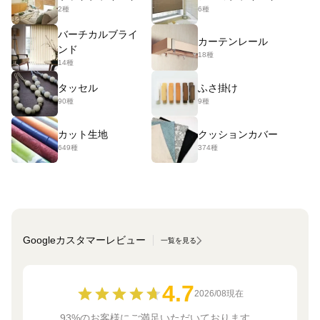
2種
6種
バーチカルブライ
カーテンレール
ンド
18種
14種
タッセル
ふさ掛け
90種
9種
カット生地
クッションカバー
649種
374種
Googleカスタマーレビュー
一覧を見る
4.7
2026/08現在
93%のお客様にご満足いただいております。