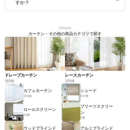
すか？
Category
カーテン・その他の商品カテゴリで探す
ドレープカーテン
レースカーテン
385種
285種
カフェカーテン
シェード
653種
637種
プリーツスクリー
ロールスクリーン
ン
40種
7種
ウッドブラインド
アルミブラインド