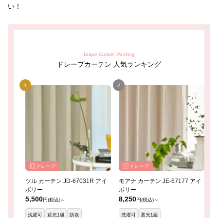
い！
Drape Curtain Ranking
ドレープカーテン 人気ランキング
ドレープ
ドレープ
ツル カーテン JD-67031R アイ
モアナ カーテン JE-67177 アイ
レ
ボリー
ボリー
イ
5,500
8,250
8
円(税込)～
円(税込)～
洗濯可
遮光1級
防炎
洗濯可
遮光1級