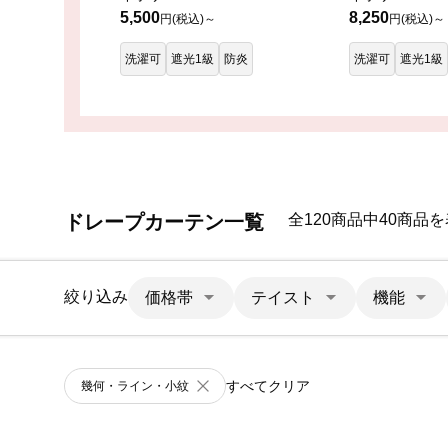
5,500
8,250
円(税込)～
円(税込)～
洗濯可
遮光1級
防炎
洗濯可
遮光1級
ドレープカーテン一覧
全120商品中40商品
絞り込み
価格帯
テイスト
機能
すべてクリア
幾何・ライン・小紋