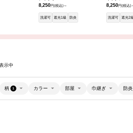
8,250
8,250
円(税込)～
円(税込)
洗濯可
遮光1級
防炎
洗濯可
遮光2
を表示中
柄
カラー
部屋
巾継ぎ
防炎
1