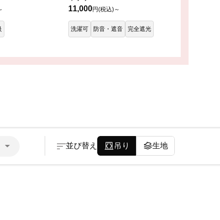
11,000
～
円(税込)～
級
洗濯可
防音・遮音
完全遮光
並び替え
吊り
生地