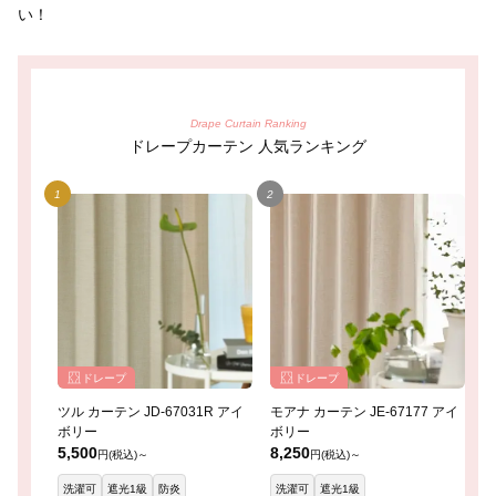
い！
Drape Curtain Ranking
ドレープカーテン 人気ランキング
ドレープ
ドレープ
ツル カーテン JD-67031R アイ
モアナ カーテン JE-67177 アイ
レ
ボリー
ボリー
イ
5,500
8,250
8
円(税込)～
円(税込)～
洗濯可
遮光1級
防炎
洗濯可
遮光1級