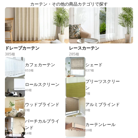
カーテン・その他の商品カテゴリで探す
ドレープカーテン
レースカーテン
385種
285種
カフェカーテン
シェード
653種
637種
プリーツスクリー
ロールスクリーン
ン
40種
7種
ウッドブラインド
アルミブラインド
2種
6種
バーチカルブライ
カーテンレール
ンド
18種
14種