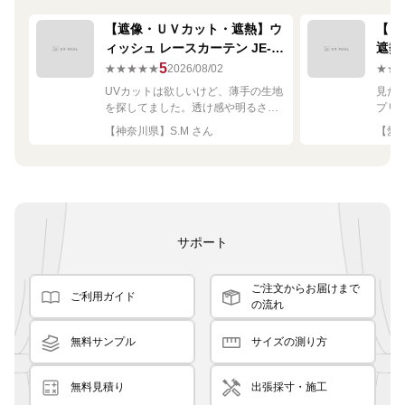
【遮像・ＵＶカット・遮熱】ウ
【ミ
ィッシュ レースカーテン JE-
遮熱
67249R シルバー
ーテン
5
★★★★★
2026/08/02
★★
UVカットは欲しいけど、薄手の生地
見た
を探してました。透け感や明るさも
プリ
ちょうど良く思った通りで満足で
れい
【神奈川県】S.M さん
【愛知
す。
サポート
ご注文からお届けまで
ご利用ガイド
の流れ
無料サンプル
サイズの測り方
無料見積り
出張採寸・施工