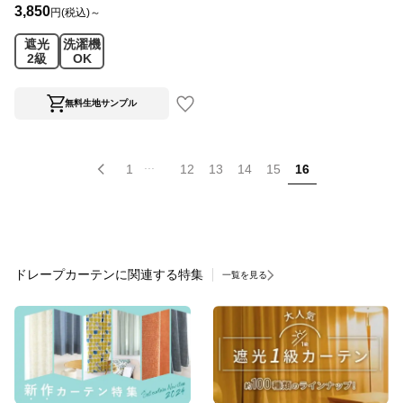
3,850
円(税込)～
遮光
洗濯機
2級
OK
無料生地サンプル
...
1
12
13
14
15
16
ドレープカーテンに関連する特集
一覧を見る