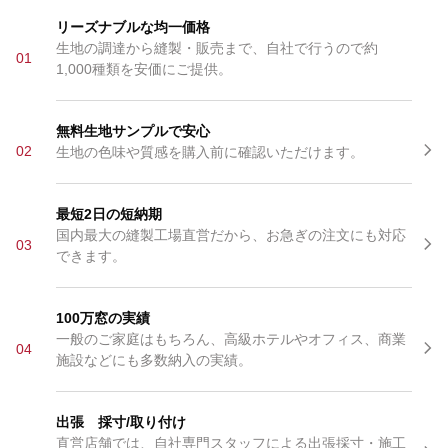
リーズナブルな均一価格
生地の調達から縫製・販売まで、自社で行うので約
01
1,000種類を安価にご提供。
無料生地サンプルで安心
02
生地の色味や質感を購入前に確認いただけます。
最短2日の短納期
国内最大の縫製工場直営だから、お急ぎの注文にも対応
03
できます。
100万窓の実績
一般のご家庭はもちろん、高級ホテルやオフィス、商業
04
施設などにも多数納入の実績。
出張 採寸/取り付け
直営店舗では、自社専門スタッフによる出張採寸・施工