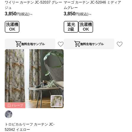
ワイリー カーテン JC-52037 グレー
マーゴ カーテン JC-52046 ミディア
ジュ
ムグレー
3,850
3,850
円(税込)～
円(税込)～
洗濯機
遮光
洗濯機
OK
2級
OK
無料生地サンプル
無料生地サンプル
ドレープ
トロピカルリーフ カーテン JC-
52042 イエロー