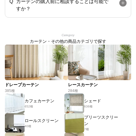
カーテンの購入前に相談することは可能で
すか？
Category
カーテン・その他の商品カテゴリで探す
ドレープカーテン
レースカーテン
385種
284種
カフェカーテン
シェード
652種
636種
プリーツスクリー
ロールスクリーン
ン
40種
7種