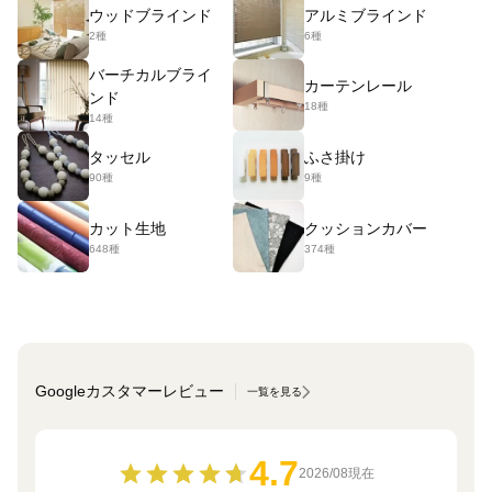
ウッドブラインド
アルミブラインド
2種
6種
バーチカルブライ
カーテンレール
ンド
18種
14種
タッセル
ふさ掛け
90種
9種
カット生地
クッションカバー
648種
374種
Googleカスタマーレビュー
一覧を見る
4.7
2026/08現在