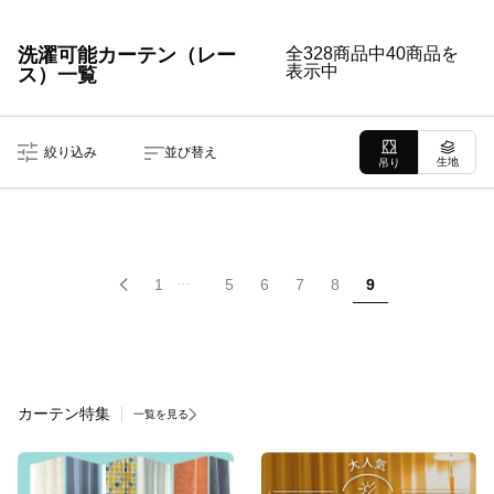
洗濯可能カーテン（レー
全328商品中40商品を
表示中
ス）一覧
絞り込み
並び替え
生地
吊り
...
1
5
6
7
8
9
カーテン特集
一覧を見る