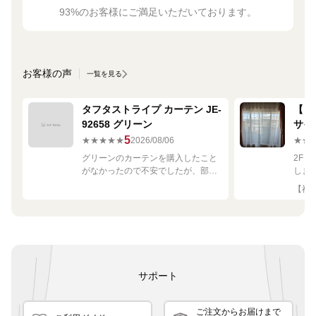
93%のお客様にご満足いただいております。
お客様の声
一覧を見る
タフタストライプ カーテン JE-
【ミ
92658 グリーン
サイ
680
5
★★★★★
2026/08/06
★★
グリーンのカーテンを購入したこと
2F
がなかったので不安でしたが、部屋
しま
の白や茶色に馴染む素敵な色でし
して
【神奈
た！
です
良く
サポート
ご注文からお届けまで