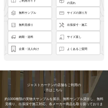
ご利用ガイド
の流れ
無料サンプル
サイズの測り方
無料見積り
出張採寸・施工
納期・送料
サイズ直し
企業・法人向け
よくあるご質問
ジャストカーテンの店舗をご利用の
方はこちら
約1000種類の実物大サンプルを展示、無料サンプル貸出し、無料
見積り、出張採寸施工対応、各メーカー商品も取り扱っておりま