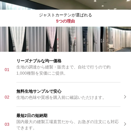
ジャストカーテンが選ばれる
5つの理由
リーズナブルな均一価格
生地の調達から縫製・販売まで、自社で行うので約
01
1,000種類を安価にご提供。
無料生地サンプルで安心
02
生地の色味や質感を購入前に確認いただけます。
最短2日の短納期
国内最大の縫製工場直営だから、お急ぎの注文にも対応
03
できます。