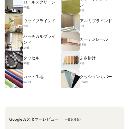
ロールスクリーン
ン
40種
7種
ウッドブラインド
アルミブラインド
2種
6種
バーチカルブライ
カーテンレール
ンド
18種
14種
タッセル
ふさ掛け
90種
9種
カット生地
クッションカバー
648種
374種
Googleカスタマーレビュー
一覧を見る