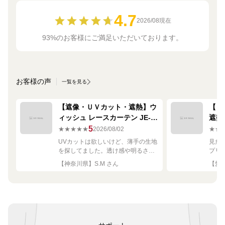
4.7
2026/08現在
93%のお客様にご満足いただいております。
お客様の声
一覧を見る
【遮像・ＵＶカット・遮熱】ウ
【ミ
ィッシュ レースカーテン JE-
遮熱
67249R シルバー
ーテン
5
★★★★★
2026/08/02
★★
UVカットは欲しいけど、薄手の生地
見た
を探してました。透け感や明るさも
プリ
ちょうど良く思った通りで満足で
れい
【神奈川県】S.M さん
【愛知
す。