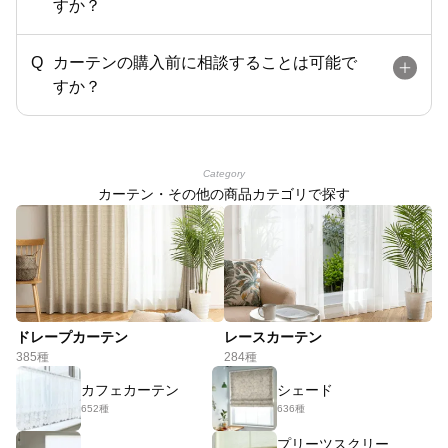
すか？
カーテンの購入前に相談することは可能で
すか？
Category
カーテン・その他の商品カテゴリで探す
ドレープカーテン
レースカーテン
385種
284種
カフェカーテン
シェード
652種
636種
プリーツスクリー