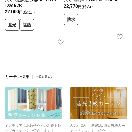
ン式 -遮熱/遮光1級- JCL-4051-
ン式 -防水- JCL-4069-4072-BDR
4068-BDR
22,770
円(税込)～
22,660
円(税込)～
防水
遮光
遮熱
カーテン特集
一覧を見る
インテリアにあわせやすい新作ドレ
人気が高い「遮光1級防炎無地カー
ープカーテンをご紹介します！
テン『ツル』をご紹介。