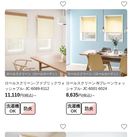
JC
オリジナル
JC
オリジナル
ロールスクリーン（ロールカーテン）
ロールスクリーン（ロールカーテン）
ロールスクリーン-ファブリックウォ
ロールスクリーン-Nプレーンウォッ
ッシャブル- JC-6089-6112
シャブル- JC-6001-6024
11,110
8,635
円(税込)～
円(税込)～
洗濯機
洗濯機
防炎
防炎
OK
OK