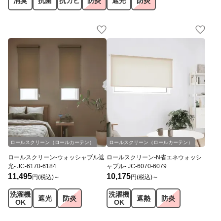
消臭
抗菌
抗カビ
防炎
遮光
防炎
JC
オリジナル
JC
オリジナル
ロールスクリーン（ロールカーテン）
ロールスクリーン（ロールカーテン）
ロールスクリーン-ウォッシャブル遮
ロールスクリーン-N省エネウォッシ
光- JC-6170-6184
ャブル- JC-6070-6079
11,495
10,175
円(税込)～
円(税込)～
洗濯機
洗濯機
遮光
防炎
遮熱
防炎
OK
OK