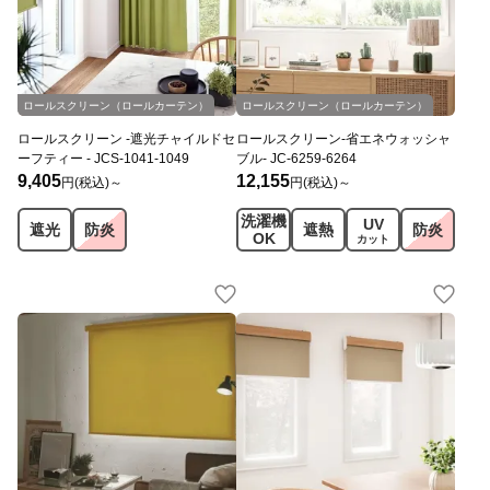
JC
オリジナル
JC
オリジナル
ロールスクリーン（ロールカーテン）
ロールスクリーン（ロールカーテン）
ロールスクリーン -遮光チャイルドセ
ロールスクリーン-省エネウォッシャ
ーフティー - JCS-1041-1049
ブル- JC-6259-6264
9,405
12,155
円(税込)～
円(税込)～
洗濯機
UV
遮光
防炎
遮熱
防炎
OK
カット