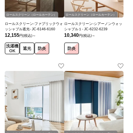
JC
オリジナル
JC
オリジナル
ロールスクリーン（ロールカーテン）
ロールスクリーン（ロールカーテン）
ロールスクリーン-ファブリックウォ
ロールスクリーン-シアーノンウォッ
ッシャブル遮光- JC-6146-6160
シャブル１- JC-6232-6239
12,155
10,340
円(税込)～
円(税込)～
洗濯機
遮光
防炎
防炎
OK