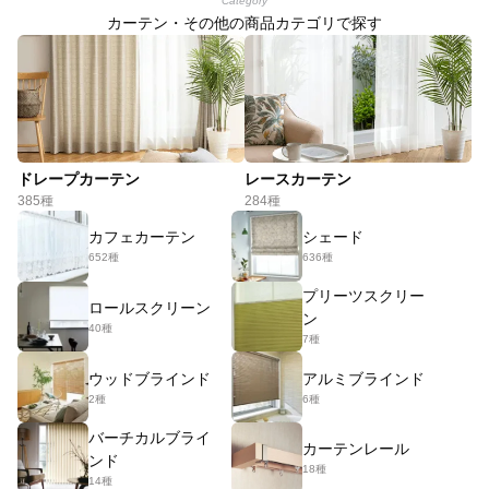
Category
カーテン・その他の商品カテゴリで探す
ドレープカーテン
レースカーテン
385種
284種
カフェカーテン
シェード
652種
636種
プリーツスクリー
ロールスクリーン
ン
40種
7種
ウッドブラインド
アルミブラインド
2種
6種
バーチカルブライ
カーテンレール
ンド
18種
14種