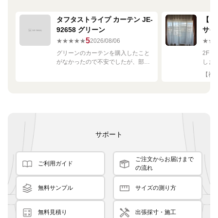
タフタストライプ カーテン JE-
【ミ
92658 グリーン
サイ
680
5
★★★★★
2026/08/06
★★
グリーンのカーテンを購入したこと
2F
がなかったので不安でしたが、部屋
しま
の白や茶色に馴染む素敵な色でし
して
【神奈
た！
です
良く
サポート
ご注文からお届けまで
ご利用ガイド
の流れ
無料サンプル
サイズの測り方
無料見積り
出張採寸・施工