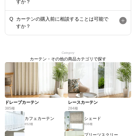
すか？
カーテンの購入前に相談することは可能で
すか？
Category
カーテン・その他の商品カテゴリで探す
ドレープカーテン
レースカーテン
385種
284種
カフェカーテン
シェード
652種
636種
プリーツスクリー