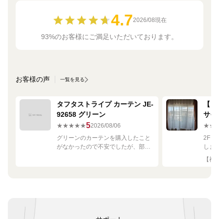
4.7
2026/08現在
93%のお客様にご満足いただいております。
お客様の声
一覧を見る
タフタストライプ カーテン JE-
【ミ
92658 グリーン
サイ
680
5
★★★★★
2026/08/06
★★
グリーンのカーテンを購入したこと
2F
がなかったので不安でしたが、部屋
しま
の白や茶色に馴染む素敵な色でし
して
【神奈
た！
です
良く