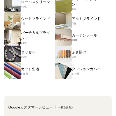
ロールスクリーン
ン
40種
7種
ウッドブラインド
アルミブラインド
2種
6種
バーチカルブライ
カーテンレール
ンド
18種
14種
タッセル
ふさ掛け
90種
9種
カット生地
クッションカバー
648種
374種
Googleカスタマーレビュー
一覧を見る