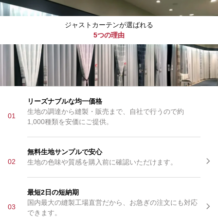
ジャストカーテンが選ばれる
5つの理由
リーズナブルな均一価格
生地の調達から縫製・販売まで、自社で行うので約
01
1,000種類を安価にご提供。
無料生地サンプルで安心
02
生地の色味や質感を購入前に確認いただけます。
最短2日の短納期
国内最大の縫製工場直営だから、お急ぎの注文にも対応
03
できます。