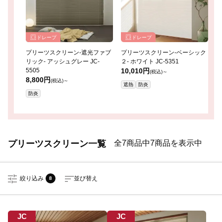
ドレープ
ドレープ
プリーツスクリーン-遮光ファブ
プリーツスクリーン-ベーシック
プ
リック- アッシュグレー JC-
２- ホワイト JC-5351
ー
5505
10,010円
8
(税込)～
8,800円
(税込)～
遮熱
防炎
防炎
プリーツスクリーン一覧
全7商品中7商品を表示中
絞り込み
並び替え
8
JC
JC