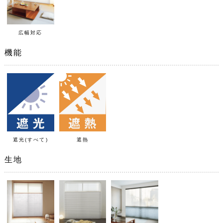
広幅対応
機能
遮光(すべて)
遮熱
生地