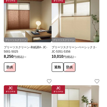
オリジナル
オリジナル
プリーツスクリーン
プリーツスクリーン
プリーツスクリーン-和紙調A- JC-
プリーツスクリーン-ベーシック２-
5001-5025
JC-5351-5356
8,250
10,010
円(税込)～
円(税込)～
防炎
遮熱
防炎
JC
JC
オリジナル
オリジナル