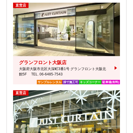
直営店
グランフロント大阪店
大阪府大阪市北区大深町3番1号 グランフロント大阪北
館5F
TEL. 06-6485-7543
サンプルレンタル
採寸施工可
キッズコーナー
駐車場(有料)
直営店