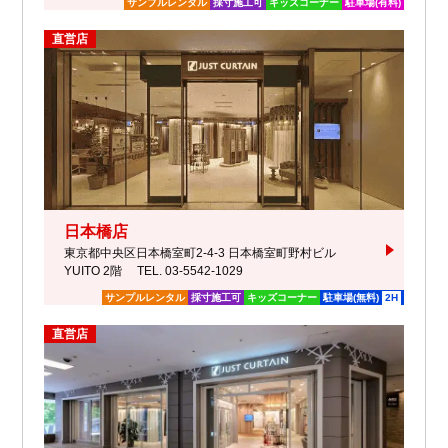
サンプルレンタル
採寸施工可
キッズコーナー
駐車場(有料)
直営店
日本橋店
東京都中央区日本橋室町2-4-3 日本橋室町野村ビル
YUITO 2階
TEL. 03-5542-1029
2H
サンプルレンタル
採寸施工可
キッズコーナー
駐車場(無料)
直営店