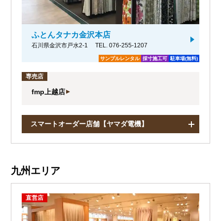
ふとんタナカ金沢本店
石川県金沢市戸水2-1
TEL. 076-255-1207
サンプルレンタル
採寸施工可
駐車場(無料)
専売店
fmp上越店
スマートオーダー店舗【ヤマダ電機】
九州エリア
直営店