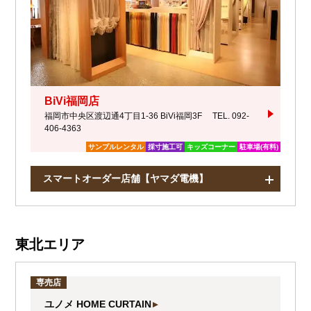
BiVi福岡店
福岡市中央区渡辺通4丁目1-36 BiVi福岡3F
TEL. 092-
406-4363
サンプルレンタル
採寸施工可
キッズコーナー
駐車場(有料)
スマートオーダー店舗【ヤマダ電機】
東北エリア
専売店
ユノメ HOME CURTAIN