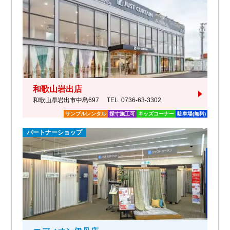
和歌山岩出店
和歌山県岩出市中島697
TEL. 0736-63-3302
サンプルレンタル
採寸施工可
キッズコーナー
駐車場(無料)
パートナーショップ