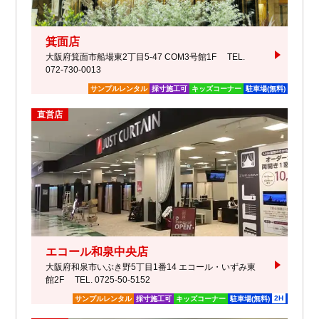
箕面店
大阪府箕面市船場東2丁目5-47 COM3号館1F
TEL.
072-730-0013
サンプルレンタル
採寸施工可
キッズコーナー
駐車場(無料)
直営店
エコール和泉中央店
大阪府和泉市いぶき野5丁目1番14 エコール・いずみ東
館2F
TEL. 0725-50-5152
2H
サンプルレンタル
採寸施工可
キッズコーナー
駐車場(無料)