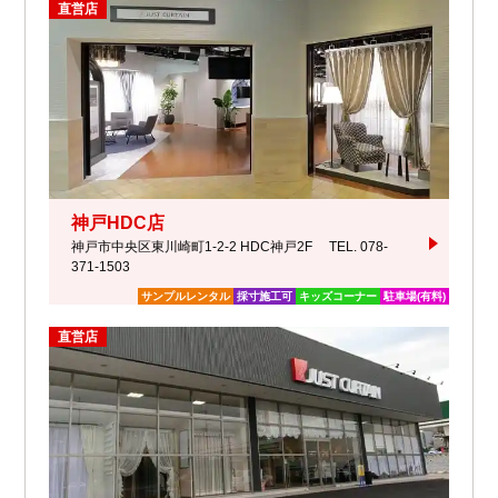
直営店
神戸HDC店
神戸市中央区東川崎町1-2-2 HDC神戸2F
TEL. 078-
371-1503
サンプルレンタル
採寸施工可
キッズコーナー
駐車場(有料)
直営店