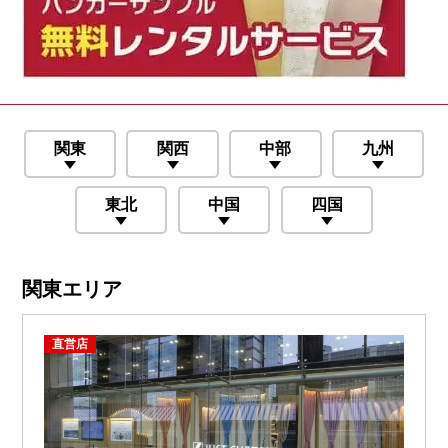
関東
関西
中部
九州
東北
中国
四国
関東エリア
直営店