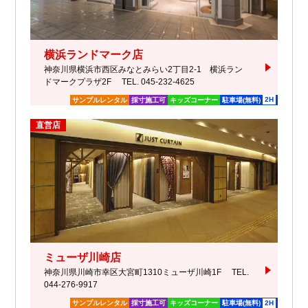
横浜ランドマーク店
神奈川県横浜市西区みなとみらい2丁目2-1 横浜ラン
ドマークプラザ2F
TEL. 045-232-4625
2H
サンプルレンタル
採寸施工可
キッズコーナー
駐車場(無料)
直営店
ミューザ川崎店
神奈川県川崎市幸区大宮町1310ミューザ川崎1F
TEL.
044-276-9917
2H
サンプルレンタル
採寸施工可
キッズコーナー
駐車場(無料)