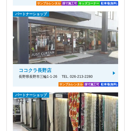
サンプルレンタル
採寸施工可
キッズコーナー
駐車場(無料)
パートナーショップ
ココクラ長野店
長野県長野市三輪1-1-26
TEL. 026-213-2280
サンプルレンタル
採寸施工可
駐車場(無料)
パートナーショップ