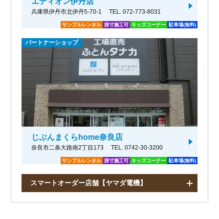
エディオン伊丹店
兵庫県伊丹市北伊丹5-70-1
TEL. 072-773-8031
サンプルレンタル
採寸施工可
キッズコーナー
駐車場(無料)
パートナーショップ
じぶんまくらhome奈良店
奈良市二条大路南2丁目173
TEL. 0742-30-3200
サンプルレンタル
採寸施工可
キッズコーナー
駐車場(無料)
スマートオーダー店舗【ヤマダ電機】