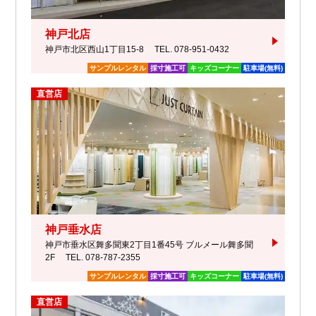
神戸北店
神戸市北区西山1丁目15-8
TEL. 078-951-0432
サンプルレンタル
採寸施工可
キッズコーナー
駐車場(無料)
直営店
神戸垂水店
神戸市垂水区舞多聞東2丁目1番45号 ブルメール舞多聞
2F
TEL. 078-787-2355
サンプルレンタル
採寸施工可
キッズコーナー
駐車場(無料)
直営店