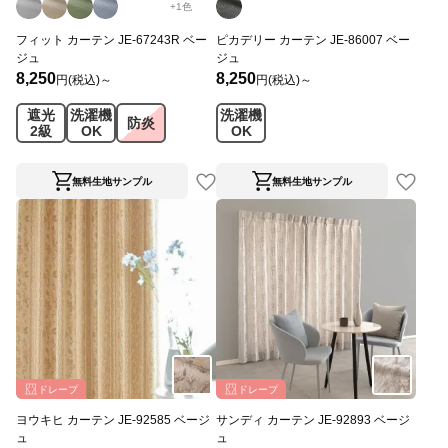
+
1
色
フィット カーテン JE-67243R ベー
ピカデリー カーテン JE-86007 ベー
ジュ
ジュ
8,250
8,250
円(税込)～
円(税込)～
遮光
洗濯機
洗濯機
防炎
2級
OK
OK
無料生地サンプル
無料生地サンプル
ドレープ
ドレープ
ヨウキヒ カーテン JE-92585 ベージ
サンディ カーテン JE-92893 ベージ
ュ
ュ