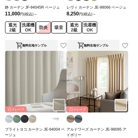
静 カーテン JF-94045R ベージュ
レヴィ カーテン JE-98066 ベージュ
11,000
8,250
円(税込)～
円(税込)～
遮光
洗濯機
遮光
洗濯機
防炎
吸音
2級
OK
2級
OK
無料生地サンプル
無料生地サンプル
ドレープ
ドレープ
+
5
色
ブライトヨコ カーテン JE-94004 ベ
アルドワーズ カーテン JE-98095 ア
ージュ
イボリー