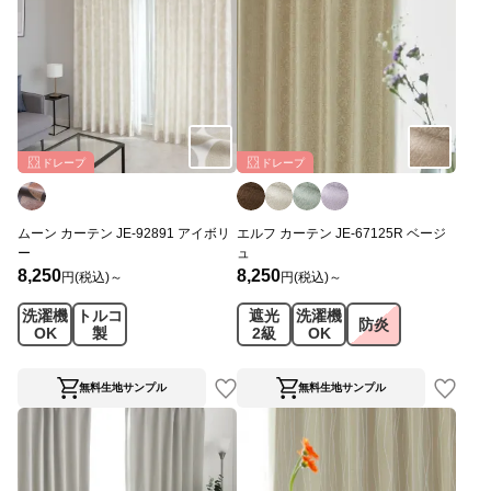
ドレープ
ドレープ
ムーン カーテン JE-92891 アイボリ
エルフ カーテン JE-67125R ベージ
ー
ュ
8,250
8,250
円(税込)～
円(税込)～
洗濯機
トルコ
遮光
洗濯機
防炎
OK
製
2級
OK
無料生地サンプル
無料生地サンプル