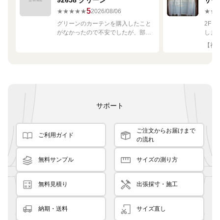
92658 グリーン
サイ
680
5
★★★★★
2026/08/06
★★
グリーンのカーテンを購入したこと
2F
がなかったので不安でしたが、部屋
しま
の白や茶色に馴染む素敵な色でし
して
【神奈
た！
です
良く
サポート
ご注文からお届けまで
ご利用ガイド
の流れ
無料サンプル
サイズの測り方
無料見積り
出張採寸・施工
納期・送料
サイズ直し