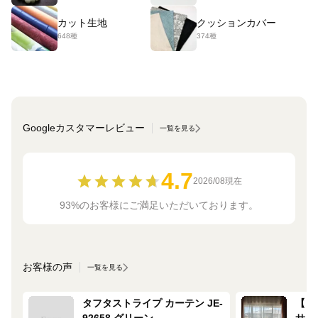
カット生地
クッションカバー
648種
374種
Googleカスタマーレビュー
一覧を見る
4.7
2026/08現在
93%のお客様にご満足いただいております。
お客様の声
一覧を見る
タフタストライプ カーテン JE-
【ミ