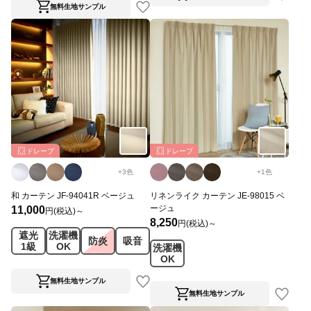
無料生地サンプル
ドレープ
ドレープ
+
3
色
+
1
色
和 カーテン JF-94041R ベージュ
リネンライク カーテン JE-98015 ベ
ージュ
11,000
円(税込)～
8,250
円(税込)～
遮光
洗濯機
防炎
吸音
1級
OK
洗濯機
OK
無料生地サンプル
無料生地サンプル