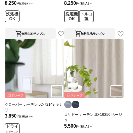
8,250
8,250
円(税込)～
円(税込)～
洗濯機
洗濯機
トルコ
OK
OK
製
無料生地サンプル
無料生地サンプル
ドレープ
ドレープ
クローバー カーテン JC-72149 キナ
リ
コリドー カーテン JD-19250 ベージ
3,850
円(税込)～
ュ
5,500
ドライ
円(税込)～
クリーニン