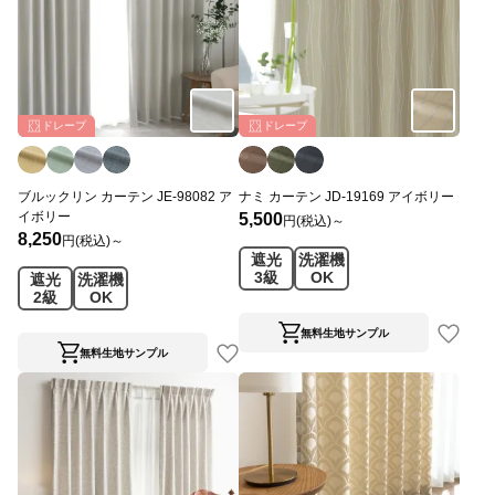
ドレープ
ドレープ
ブルックリン カーテン JE-98082 ア
ナミ カーテン JD-19169 アイボリー
イボリー
5,500
円(税込)～
8,250
円(税込)～
遮光
洗濯機
3級
OK
遮光
洗濯機
2級
OK
無料生地サンプル
無料生地サンプル