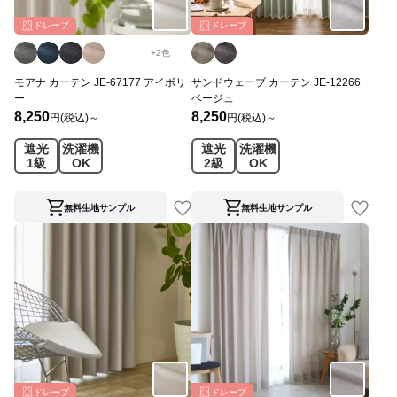
ドレープ
ドレープ
+
2
色
モアナ カーテン JE-67177 アイボリ
サンドウェーブ カーテン JE-12266
ー
ベージュ
8,250
8,250
円(税込)～
円(税込)～
遮光
洗濯機
遮光
洗濯機
1級
OK
2級
OK
無料生地サンプル
無料生地サンプル
ドレープ
ドレープ