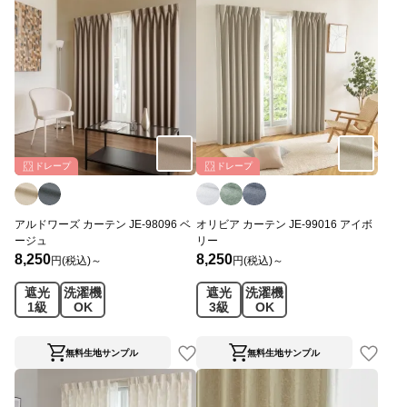
ドレープ
ドレープ
アルドワーズ カーテン JE-98096 ベ
オリビア カーテン JE-99016 アイボ
ージュ
リー
8,250
8,250
円(税込)～
円(税込)～
遮光
洗濯機
遮光
洗濯機
1級
OK
3級
OK
無料生地サンプル
無料生地サンプル