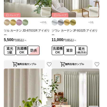
ドレープ
ドレープ
+
45
色
+
2
色
ツル カーテン JD-67031R アイボリ
ソワレ カーテン JF-91025 アイボリ
ー
ー
5,500
11,000
円(税込)～
円(税込)～
遮光
洗濯機
洗濯機
遮光
防炎
遮音
1級
OK
OK
1級
(完全)
無料生地サンプル
無料生地サンプル