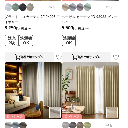
+
5
色
+
2
色
ブライトヨコ カーテン JE-94005 ア
ヘーゼル カーテン JD-98088 グレー
イボリー
ジュ
8,250
5,500
円(税込)～
円(税込)～
遮光
洗濯機
洗濯機
2級
OK
OK
無料生地サンプル
無料生地サンプル
ドレープ
ドレープ
+
4
色