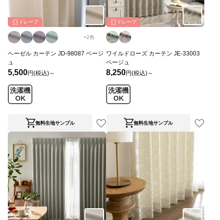
ドレープ
ドレープ
+
2
色
ヘーゼル カーテン JD-98087 ベージ
ワイルドローズ カーテン JE-33003
ュ
ベージュ
5,500
8,250
円(税込)～
円(税込)～
洗濯機
洗濯機
OK
OK
無料生地サンプル
無料生地サンプル