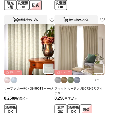
遮光
洗濯機
洗濯機
防炎
2級
OK
OK
無料生地サンプル
無料生地サンプル
ドレープ
ドレープ
+
1
色
リーファ カーテン JE-99013 ベージ
フィット カーテン JE-67242R アイ
ュ
ボリー
8,250
8,250
円(税込)～
円(税込)～
洗濯機
遮光
洗濯機
防炎
OK
2級
OK