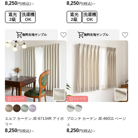
8,250
8,250
円(税込)～
円(税込)～
遮光
洗濯機
遮光
洗濯機
2級
OK
2級
OK
無料生地サンプル
無料生地サンプル
ドレープ
ドレープ
エルフ カーテン JE-67134R アイボ
ブロンテ カーテン JE-86011 ベージ
リー
ュ
8,250
8,250
円(税込)～
円(税込)～