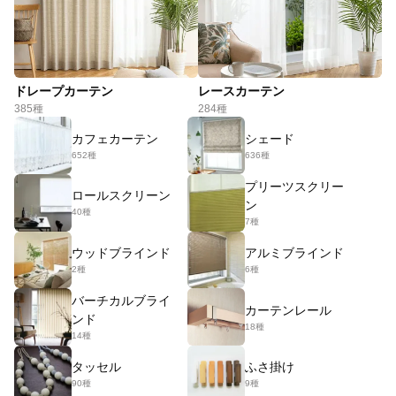
ドレープカーテン
レースカーテン
385種
284種
カフェカーテン
シェード
652種
636種
プリーツスクリー
ロールスクリーン
ン
40種
7種
ウッドブラインド
アルミブラインド
2種
6種
バーチカルブライ
カーテンレール
ンド
18種
14種
タッセル
ふさ掛け
90種
9種