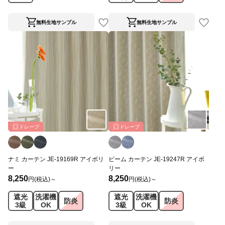
無料生地サンプル
無料生地サンプル
ドレープ
ドレープ
ナミ カーテン JE-19169R アイボリ
ビーム カーテン JE-19247R アイボ
ー
リー
8,250
8,250
円(税込)～
円(税込)～
遮光
洗濯機
遮光
洗濯機
防炎
防炎
3級
OK
3級
OK