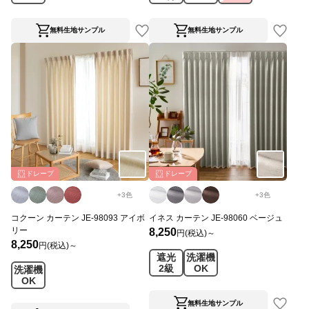
無料生地サンプル
無料生地サンプル
ドレープ
ドレープ
+
3
色
+
3
色
コクーン カーテン JE-98093 アイボ
イネス カーテン JE-98060 ベージュ
リー
8,250
円(税込)～
8,250
円(税込)～
遮光
洗濯機
2級
OK
洗濯機
OK
無料生地サンプル