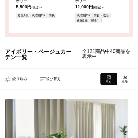
ボリー
ボリー
ュ
5,500円
11,000円
1
(税込)～
(税込)～
遮光1級
洗濯機OK
防炎
洗濯機OK
防音・遮音
遮光1級（完全）
アイボリー・ベージュカー
全121商品中40商品を
表示中
テン一覧
絞り込み
並び替え
生地
吊り