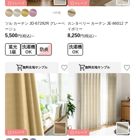
ドレープ
ドレープ
+
45
色
ツル カーテン JD-67292R グレーベ
カンタベリー カーテン JE-86012 ア
ージュ
イボリー
5,500
8,250
円(税込)～
円(税込)～
遮光
洗濯機
洗濯機
防炎
1級
OK
OK
無料生地サンプル
無料生地サンプル
ドレープ
ドレープ