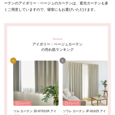
ーテンのアイボリー・ベージュのカーテンは、遮光カーテンも多
くご用意していますので、寝室にもお選びいただけます。
Ranking
アイボリー・ベージュカーテン
の売れ筋ランキング
ドレープ
ドレープ
ツル カーテン JD-67031R アイ
ソワレ カーテン JF-91025 アイ
静