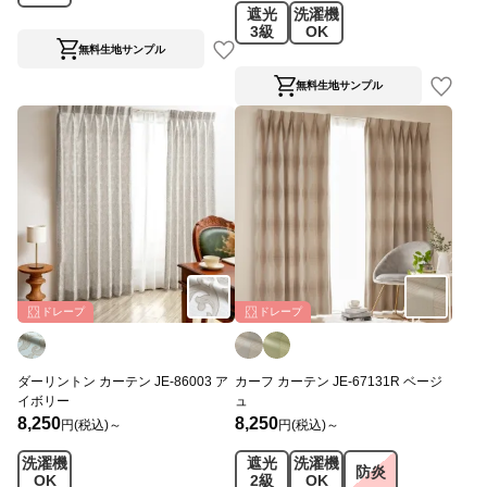
遮光
洗濯機
グ
3級
OK
無料生地サンプル
無料生地サンプル
ドレープ
ドレープ
ダーリントン カーテン JE-86003 ア
カーフ カーテン JE-67131R ベージ
イボリー
ュ
8,250
8,250
円(税込)～
円(税込)～
洗濯機
遮光
洗濯機
防炎
OK
2級
OK