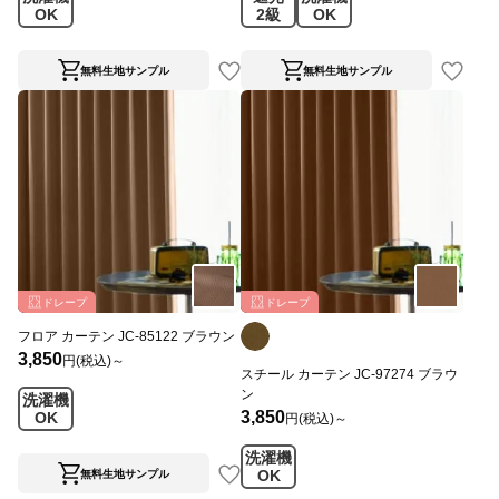
OK
2級
OK
無料生地サンプル
無料生地サンプル
ドレープ
ドレープ
フロア カーテン JC-85122 ブラウン
3,850
円(税込)～
スチール カーテン JC-97274 ブラウ
ン
洗濯機
3,850
OK
円(税込)～
洗濯機
OK
無料生地サンプル