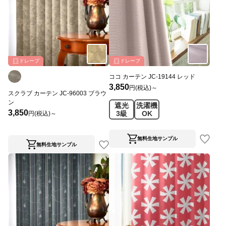
ドレープ
ドレープ
ココ カーテン JC-19144 レッド
3,850
円(税込)～
スクラブ カーテン JC-96003 ブラウ
ン
遮光
洗濯機
3,850
3級
OK
円(税込)～
無料生地サンプル
無料生地サンプル