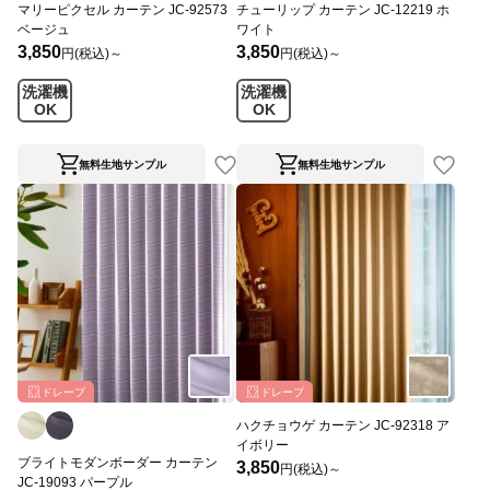
マリーピクセル カーテン JC-92573
チューリップ カーテン JC-12219 ホ
ベージュ
ワイト
3,850
3,850
円(税込)～
円(税込)～
洗濯機
洗濯機
OK
OK
無料生地サンプル
無料生地サンプル
ドレープ
ドレープ
ハクチョウゲ カーテン JC-92318 ア
イボリー
ブライトモダンボーダー カーテン
3,850
円(税込)～
JC-19093 パープル