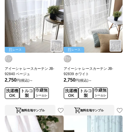
レース
レース
アイーシャ レースカーテン JB-
アイーシャ レースカーテン JB-
92840 ベージュ
92839 ホワイト
2,750
2,750
円(税込)～
円(税込)～
巾継無
巾継無
洗濯機
トルコ
洗濯機
トルコ
OK
製
OK
製
シームレ
シームレ
ス
ス
無料生地サンプル
無料生地サンプル