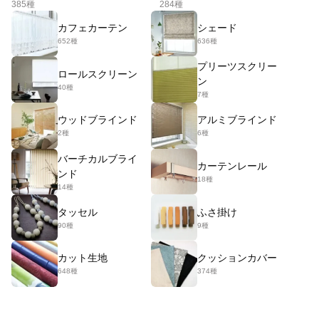
385種
284種
カフェカーテン
シェード
652種
636種
プリーツスクリー
ロールスクリーン
ン
40種
7種
ウッドブラインド
アルミブラインド
2種
6種
バーチカルブライ
カーテンレール
ンド
18種
14種
タッセル
ふさ掛け
90種
9種
カット生地
クッションカバー
648種
374種