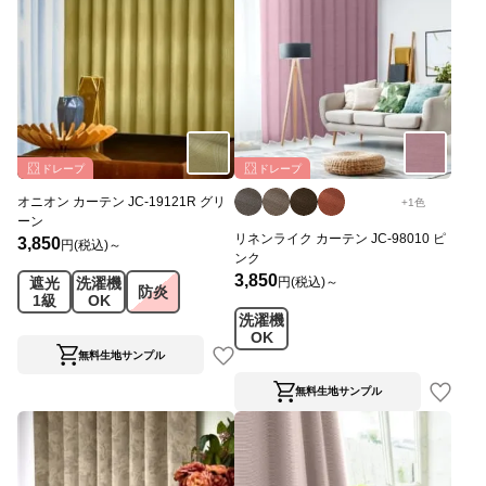
ドレープ
ドレープ
オニオン カーテン JC-19121R グリ
+
1
色
ーン
リネンライク カーテン JC-98010 ピ
3,850
円(税込)～
ンク
3,850
円(税込)～
遮光
洗濯機
防炎
1級
OK
洗濯機
OK
無料生地サンプル
無料生地サンプル