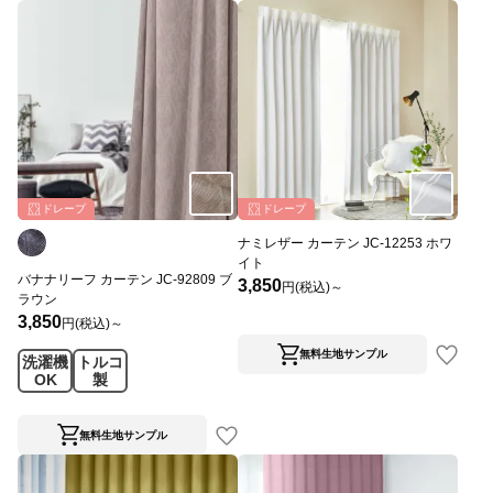
ドレープ
ドレープ
ナミレザー カーテン JC-12253 ホワ
イト
バナナリーフ カーテン JC-92809 ブ
3,850
円(税込)～
ラウン
3,850
円(税込)～
無料生地サンプル
洗濯機
トルコ
OK
製
無料生地サンプル