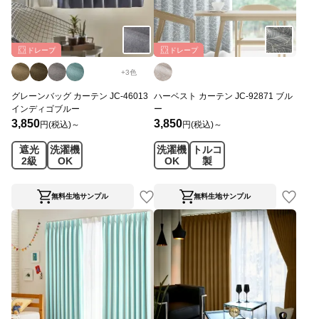
ドレープ
ドレープ
+
3
色
グレーンバッグ カーテン JC-46013
ハーベスト カーテン JC-92871 ブル
インディゴブルー
ー
3,850
3,850
円(税込)～
円(税込)～
遮光
洗濯機
洗濯機
トルコ
2級
OK
OK
製
無料生地サンプル
無料生地サンプル