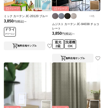
ドレープ
ドレープ
ミック カーテン JC-20120 ブルー
+
3
色
3,850
円(税込)～
ムジスト カーテン JC-94038 チョコ
レート
ドライ
3,850
円(税込)～
クリーニン
グ
遮光
洗濯機
2級
OK
無料生地サンプル
無料生地サンプル