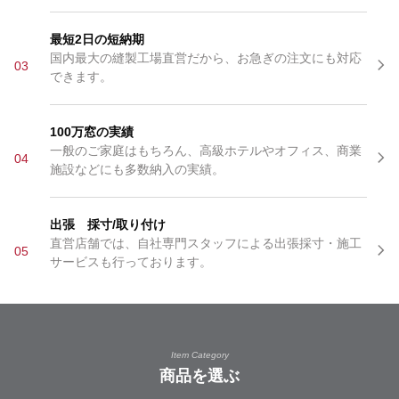
最短2日の短納期
国内最大の縫製工場直営だから、お急ぎの注文にも対応
03
できます。
100万窓の実績
一般のご家庭はもちろん、高級ホテルやオフィス、商業
04
施設などにも多数納入の実績。
出張 採寸/取り付け
直営店舗では、自社専門スタッフによる出張採寸・施工
05
サービスも行っております。
Item Category
商品を選ぶ