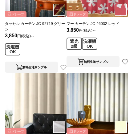
ドレープ
ドレープ
タッセル カーテン JC-92719 グリー
フー カーテン JC-46032 レッド
ン
3,850
円(税込)～
3,850
円(税込)～
遮光
洗濯機
2級
OK
洗濯機
OK
無料生地サンプル
無料生地サンプル
ドレープ
ドレープ