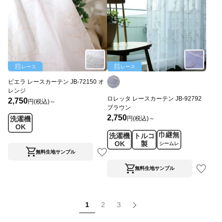
レース
レース
ピエラ レースカーテン JB-72150 オ
レンジ
ロレッタ レースカーテン JB-92792
2,750
円(税込)～
ブラウン
2,750
円(税込)～
洗濯機
OK
巾継無
洗濯機
トルコ
OK
製
シームレ
ス
無料生地サンプル
無料生地サンプル
1
2
3