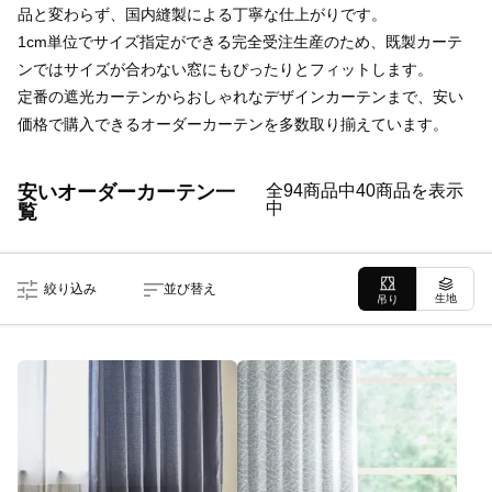
品と変わらず、国内縫製による丁寧な仕上がりです。
1cm単位でサイズ指定ができる完全受注生産のため、既製カーテ
ンではサイズが合わない窓にもぴったりとフィットします。
定番の遮光カーテンからおしゃれなデザインカーテンまで、安い
価格で購入できるオーダーカーテンを多数取り揃えています。
安いオーダーカーテン一
全94商品中40商品を表示
中
覧
絞り込み
並び替え
生地
吊り