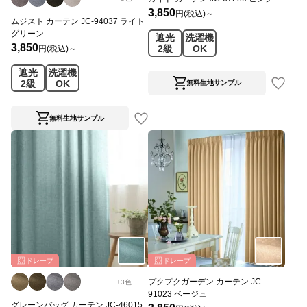
3,850
円(税込)～
ムジスト カーテン JC-94037 ライト
グリーン
遮光
洗濯機
3,850
2級
OK
円(税込)～
遮光
洗濯機
2級
OK
無料生地サンプル
無料生地サンプル
ドレープ
ドレープ
プクプクガーデン カーテン JC-
+
3
色
91023 ベージュ
グレーンバッグ カーテン JC-46015