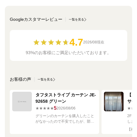
Googleカスタマーレビュー
一覧を見る
4.7
2026/08現在
93%のお客様にご満足いただいております。
お客様の声
一覧を見る
タフタストライプ カーテン JE-
【ミ
92658 グリーン
サイ
680
5
★★★★★
2026/08/06
★★
グリーンのカーテンを購入したこと
2F
がなかったので不安でしたが、部屋
しま
の白や茶色に馴染む素敵な色でし
して
【神奈
た！
です