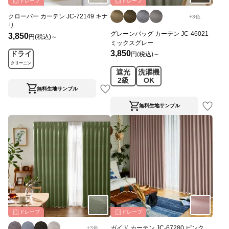
ドレープ
ドレープ
クローバー カーテン JC-72149 キナ
+
3
色
リ
グレーンバッグ カーテン JC-46021
3,850
円(税込)～
ミックスグレー
3,850
ドライ
円(税込)～
クリーニン
遮光
洗濯機
グ
2級
OK
無料生地サンプル
無料生地サンプル
ドレープ
ドレープ
ガイド カーテン JC-67280 ピンク
+
3
色