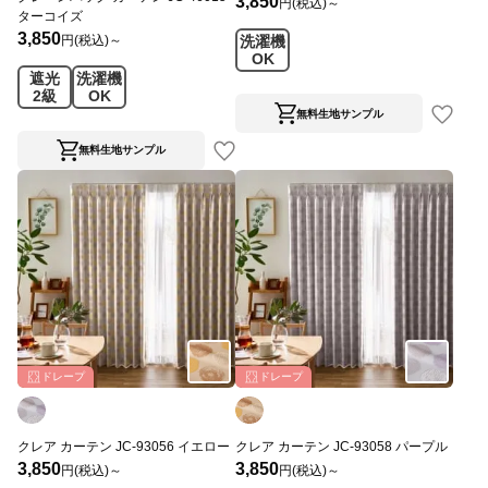
3,850
円(税込)～
ターコイズ
3,850
円(税込)～
洗濯機
OK
遮光
洗濯機
2級
OK
無料生地サンプル
無料生地サンプル
ドレープ
ドレープ
クレア カーテン JC-93056 イエロー
クレア カーテン JC-93058 パープル
3,850
3,850
円(税込)～
円(税込)～