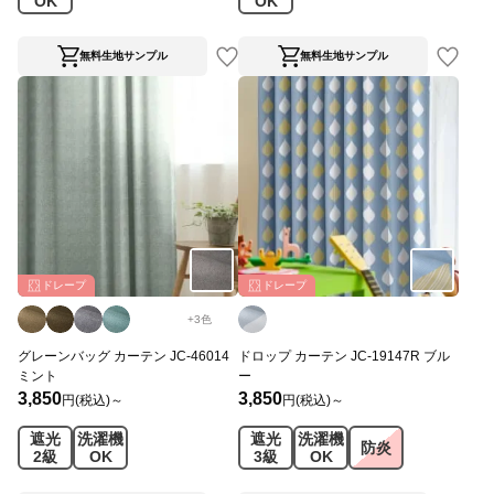
OK
OK
無料生地サンプル
無料生地サンプル
ドレープ
ドレープ
+
3
色
グレーンバッグ カーテン JC-46014
ドロップ カーテン JC-19147R ブル
ミント
ー
3,850
3,850
円(税込)～
円(税込)～
遮光
洗濯機
遮光
洗濯機
防炎
2級
OK
3級
OK