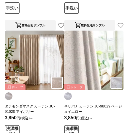
手洗い
手洗い
無料生地サンプル
無料生地サンプル
ドレープ
ドレープ
タテモンダマスク カーテン JC-
キリバナ カーテン JC-98029 ベージ
91020 アイボリー
ュイエロー
3,850
3,850
円(税込)～
円(税込)～
洗濯機
洗濯機