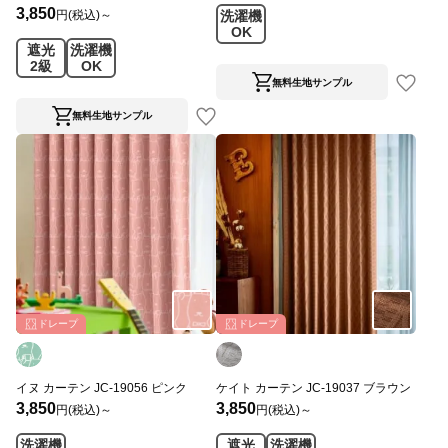
3,850
円(税込)～
洗濯機
OK
遮光
洗濯機
2級
OK
無料生地サンプル
無料生地サンプル
ドレープ
ドレープ
イヌ カーテン JC-19056 ピンク
ケイト カーテン JC-19037 ブラウン
3,850
3,850
円(税込)～
円(税込)～
洗濯機
遮光
洗濯機