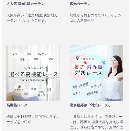
大人気 遮光1級カーテン
遮光カーテン
人気が高い「遮光1級防炎無地カ
無地から柄ものまで300アイテム
ーテン『ツル』をご紹介。
以上の遮光生地
高機能レース
暑さ紫外線〝対策レース〟
機能は全13種類。目的別にライン
「遮熱」効果を持つ、高機能レー
ナップをご紹介
スは、部屋 の温度上昇を抑え快適
にし、さらに省エネで、 お財布に