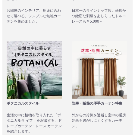
お部屋のインテリア、用途に合わ
日本一のラインナップ数。華麗か
せて選べる、シンプルな無地カー
つ緻密な刺繍をあしらったトルコ
テンを集めました。
レースも￥5,000～
ボタニカルスタイル
防寒・断熱の厚手カーテン特集
生活の中に植物を取り入れた「ボ
外からの冷気を遮断し室中の暖房
タニカルラ イフ」を演出する、ド
効果を逃がしにくくするカーテ
レープカーテン・レース カーテン
ン。
を紹介します。