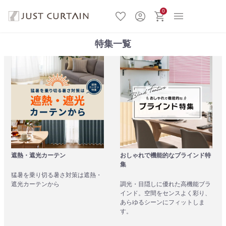
0
特集一覧
遮熱・遮光カーテン
おしゃれで機能的なブラインド特
集
猛暑を乗り切る暑さ対策は遮熱・
遮光カーテンから
調光・目隠しに優れた高機能ブラ
インド。空間をセンスよく彩り、
あらゆるシーンにフィットしま
す。