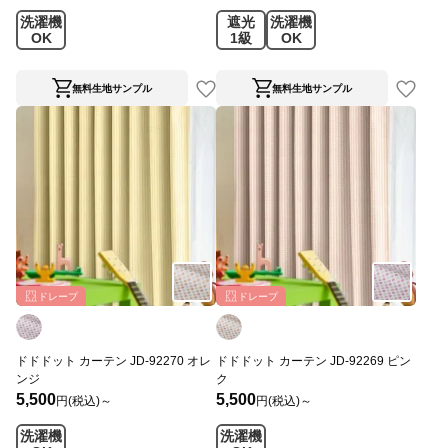
洗濯機
遮光
洗濯機
OK
1級
OK
無料生地サンプル
無料生地サンプル
ドレープ
ドレープ
ドドドット カーテン JD-92270 オレ
ドドドット カーテン JD-92269 ピン
ンジ
ク
5,500
5,500
円(税込)～
円(税込)～
洗濯機
洗濯機