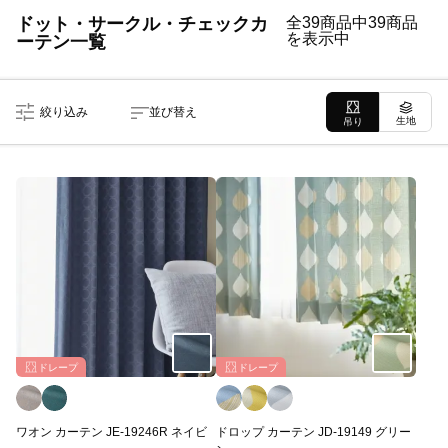
ドット・サークル・チェックカ
全39商品中39商品
を表示中
ーテン一覧
絞り込み
並び替え
生地
吊り
ドレープ
ドレープ
ワオン カーテン JE-19246R ネイビ
ドロップ カーテン JD-19149 グリー