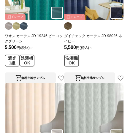
ドレープ
ドレープ
ワオン カーテン JD-19245 ピーコッ
ダイチェック カーテン JD-98026 ネ
クグリーン
イビー
5,500
5,500
円(税込)～
円(税込)～
遮光
洗濯機
洗濯機
1級
OK
OK
無料生地サンプル
無料生地サンプル