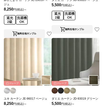
ジュ
5,500
円(税込)～
8,250
円(税込)～
遮光
洗濯機
2級
OK
遮光
洗濯機
2級
OK
無料生地サンプル
無料生地サンプル
ドレープ
ドレープ
ユキ カーテン JE-96017 ベージュ
ダミエ カーテン JD-93019 グリーン
8,250
5,500
円(税込)～
円(税込)～