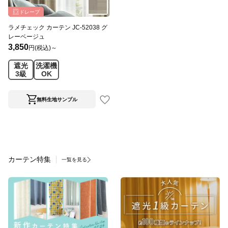
ドレープ
ラメチェック カーテン JC-52038 グ
レーベージュ
3,850
円(税込)～
遮光
洗濯機
3級
OK
無料生地サンプル
カーテン特集
一覧を見る