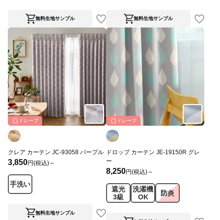
無料生地サンプル
無料生地サンプル
ドレープ
ドレープ
クレア カーテン JC-93058 パープル
ドロップ カーテン JE-19150R グレ
ー
3,850
円(税込)～
8,250
円(税込)～
手洗い
遮光
洗濯機
防炎
3級
OK
無料生地サンプル