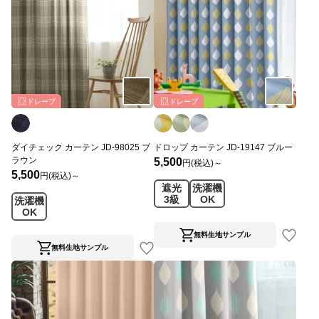
ドレープ
ドレープ
ダイチェック カーテン JD-98025 ブ
ドロップ カーテン JD-19147 ブルー
ラウン
5,500
円(税込)～
5,500
円(税込)～
遮光
洗濯機
3級
OK
洗濯機
OK
無料生地サンプル
無料生地サンプル