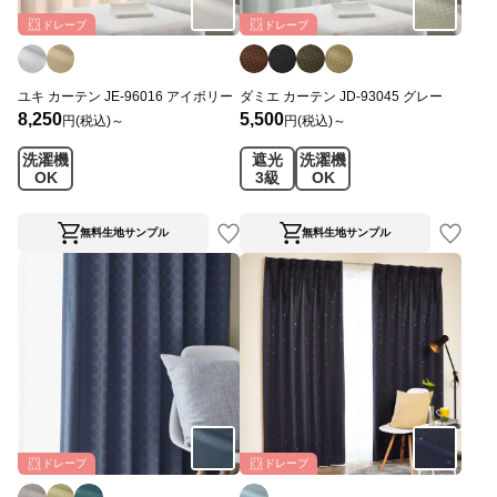
ドレープ
ドレープ
ユキ カーテン JE-96016 アイボリー
ダミエ カーテン JD-93045 グレー
8,250
5,500
円(税込)～
円(税込)～
洗濯機
遮光
洗濯機
OK
3級
OK
無料生地サンプル
無料生地サンプル
ドレープ
ドレープ