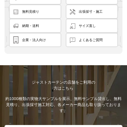
無料見積り
出張採寸・施工
納期・送料
サイズ直し
企業・法人向け
よくあるご質問
ジャストカーテンの店舗をご利用の
方はこちら
約1000種類の実物大サンプルを展示、無料サンプル貸出し、無料
見積り、出張採寸施工対応、各メーカー商品も取り扱っておりま
す。