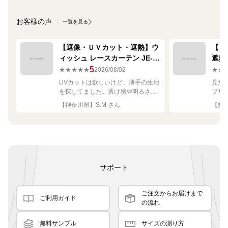
お客様の声
一覧を見る
【遮像・ＵＶカット・遮熱】ウ
【ミ
ィッシュ レースカーテン JE-
遮熱
67249R シルバー
ーテン
5
★★★★★
2026/08/02
★★
UVカットは欲しいけど、薄手の生地
見た
を探してました。透け感や明るさも
プリ
ちょうど良く思った通りで満足で
れい
【神奈川県】S.M さん
【愛知
す。
サポート
ご注文からお届けまで
ご利用ガイド
の流れ
無料サンプル
サイズの測り方