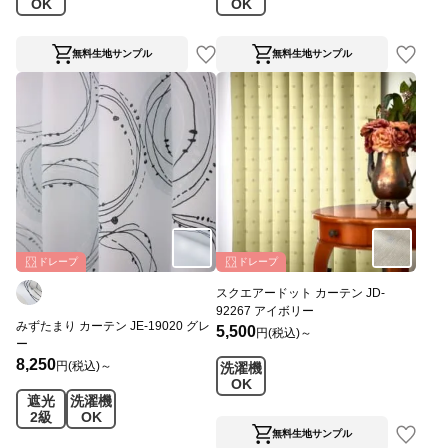
OK
OK
無料生地サンプル
無料生地サンプル
ドレープ
ドレープ
スクエアードット カーテン JD-
92267 アイボリー
みずたまり カーテン JE-19020 グレ
5,500
円(税込)～
ー
8,250
円(税込)～
洗濯機
OK
遮光
洗濯機
2級
OK
無料生地サンプル