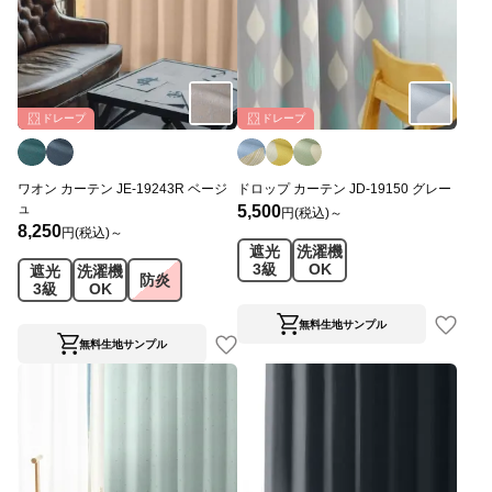
ドレープ
ドレープ
ワオン カーテン JE-19243R ベージ
ドロップ カーテン JD-19150 グレー
ュ
5,500
円(税込)～
8,250
円(税込)～
遮光
洗濯機
3級
OK
遮光
洗濯機
防炎
3級
OK
無料生地サンプル
無料生地サンプル