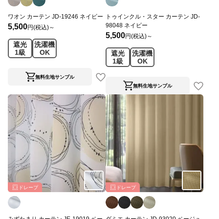
ワオン カーテン JD-19246 ネイビー
トゥインクル・スター カーテン JD-
98048 ネイビー
5,500
円(税込)～
5,500
円(税込)～
遮光
洗濯機
1級
OK
遮光
洗濯機
1級
OK
無料生地サンプル
無料生地サンプル
ドレープ
ドレープ
みずたまり カーテン JE-19019 ベー
ダミエ カーテン JD-93020 ベージュ