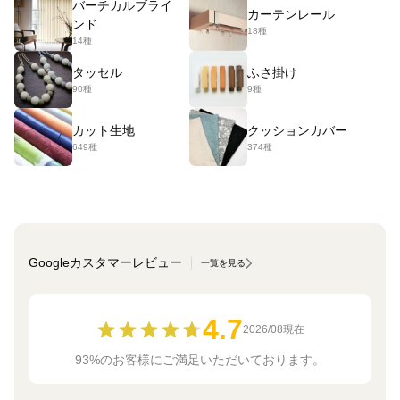
バーチカルブライ
カーテンレール
ンド
18種
14種
タッセル
ふさ掛け
90種
9種
カット生地
クッションカバー
649種
374種
Googleカスタマーレビュー
一覧を見る
4.7
2026/08現在
93%のお客様にご満足いただいております。