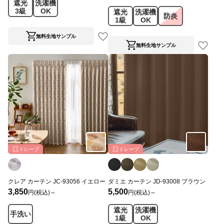
遮光
洗濯機
3級
OK
遮光
洗濯機
防炎
1級
OK
無料生地サンプル
無料生地サンプル
ドレープ
ドレープ
クレア カーテン JC-93056 イエロー
ダミエ カーテン JD-93008 ブラウン
3,850
5,500
円(税込)～
円(税込)～
遮光
洗濯機
手洗い
1級
OK