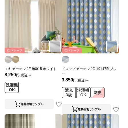
ドレープ
ドレープ
ユキ カーテン JE-96015 ホワイト
ドロップ カーテン JC-19147R ブル
ー
8,250
円(税込)～
3,850
円(税込)～
洗濯機
OK
遮光
洗濯機
防炎
3級
OK
無料生地サンプル
無料生地サンプル