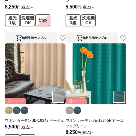
ー
ン
8,250
5,500
円(税込)～
円(税込)～
遮光
洗濯機
遮光
洗濯機
防炎
1級
OK
3級
OK
無料生地サンプル
無料生地サンプル
ドレープ
ドレープ
ワオン カーテン JD-19243 ベージュ
ワオン カーテン JE-19245R ピーコ
ックグリーン
5,500
円(税込)～
8,250
円(税込)～