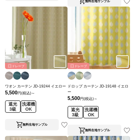
無料生地サンプル
ドレープ
ドレープ
ワオン カーテン JD-19244 イエロー
ドロップ カーテン JD-19148 イエロ
ー
5,500
円(税込)～
5,500
円(税込)～
遮光
洗濯機
3級
OK
遮光
洗濯機
3級
OK
無料生地サンプル
無料生地サンプル