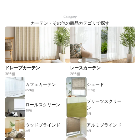
Category
カーテン・その他の商品カテゴリで探す
ドレープカーテン
レースカーテン
385種
285種
カフェカーテン
シェード
653種
637種
プリーツスクリー
ロールスクリーン
ン
40種
7種
ウッドブラインド
アルミブラインド
2種
6種