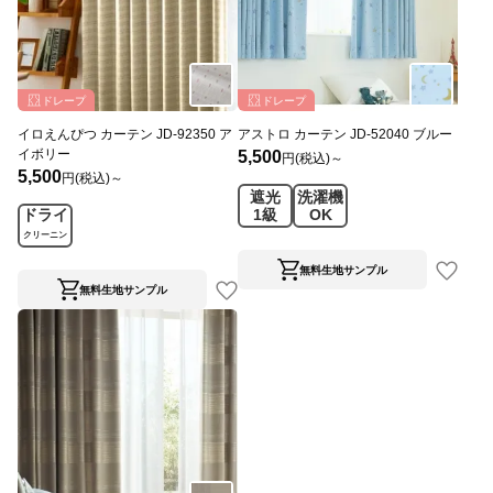
ドレープ
ドレープ
イロえんぴつ カーテン JD-92350 ア
アストロ カーテン JD-52040 ブルー
イボリー
5,500
円(税込)～
5,500
円(税込)～
遮光
洗濯機
ドライ
1級
OK
クリーニン
グ
無料生地サンプル
無料生地サンプル