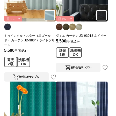
ドレープ
ドレープ
トゥインクル・スター（星ゴール
ダミエ カーテン JD-93018 ネイビー
ド） カーテン JD-98047 ライトグリ
5,500
円(税込)～
ーン
5,500
遮光
洗濯機
円(税込)～
1級
OK
遮光
洗濯機
2級
OK
無料生地サンプル
無料生地サンプル