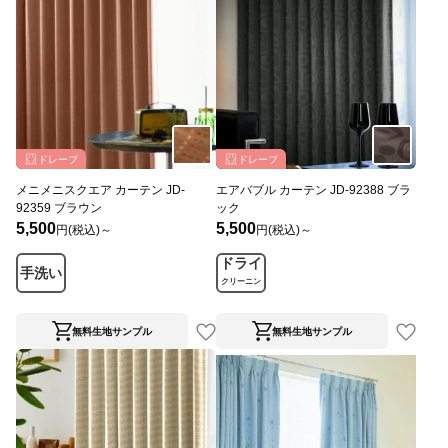
ドレープ
ドレープ
メニメニスクエア カーテン JD-
エアバブル カーテン JD-92388 ブラ
92359 ブラウン
ック
5,500
5,500
円(税込)～
円(税込)～
ドライ
手洗い
クリーニン
グ
無料生地サンプル
無料生地サンプル