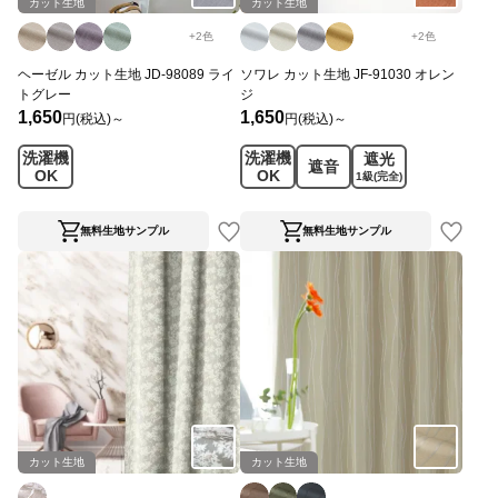
カット生地
カット生地
+
2
色
+
2
色
ヘーゼル カット生地 JD-98089 ライ
ソワレ カット生地 JF-91030 オレン
トグレー
ジ
1,650
1,650
円(税込)～
円(税込)～
洗濯機
洗濯機
遮光
遮音
OK
OK
1級
(完全)
無料生地サンプル
無料生地サンプル
カット生地
カット生地