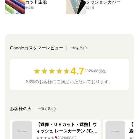
カット生地
クッションカバー
649種
374種
Googleカスタマーレビュー
一覧を見る
4.7
2026/08現在
93%のお客様にご満足いただいております。
お客様の声
一覧を見る
【遮像・ＵＶカット・遮熱】ウ
【ミ
ィッシュ レースカーテン JE-
遮熱
67249R シルバー
ーテン
5
★★★★★
2026/08/02
★★