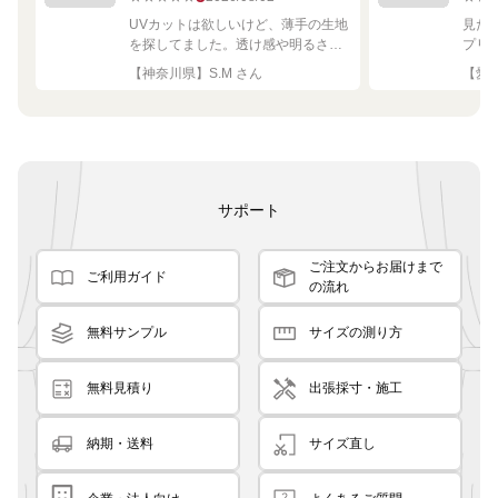
UVカットは欲しいけど、薄手の生地
見た
を探してました。透け感や明るさも
プリ
ちょうど良く思った通りで満足で
れい
【神奈川県】S.M さん
【愛知
す。
サポート
ご注文からお届けまで
ご利用ガイド
の流れ
無料サンプル
サイズの測り方
無料見積り
出張採寸・施工
納期・送料
サイズ直し