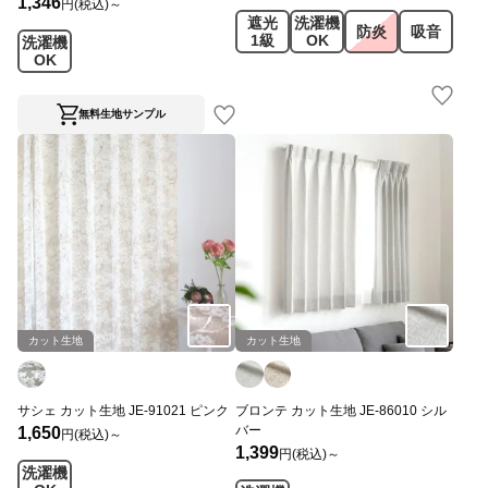
1,346
円(税込)～
遮光
洗濯機
防炎
吸音
1級
OK
洗濯機
OK
無料生地サンプル
カット生地
カット生地
サシェ カット生地 JE-91021 ピンク
ブロンテ カット生地 JE-86010 シル
バー
1,650
円(税込)～
1,399
円(税込)～
洗濯機