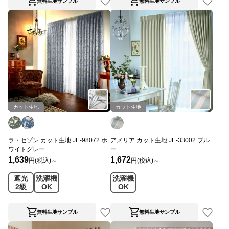
無料生地サンプル
無料生地サンプル
カット生地
カット生地
ラ・セゾン カット生地 JE-98072 ホ
アメリア カット生地 JE-33002 ブル
ワイトグレー
ー
1,639
1,672
円(税込)～
円(税込)～
遮光
洗濯機
洗濯機
2級
OK
OK
無料生地サンプル
無料生地サンプル