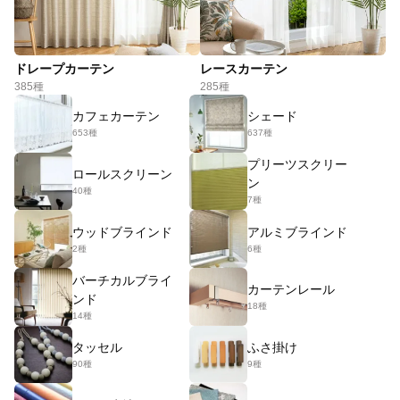
ドレープカーテン
レースカーテン
385種
285種
カフェカーテン
シェード
653種
637種
プリーツスクリー
ロールスクリーン
ン
40種
7種
ウッドブラインド
アルミブラインド
2種
6種
バーチカルブライ
カーテンレール
ンド
18種
14種
タッセル
ふさ掛け
90種
9種