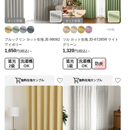
カット生地
カット生地
+
45
色
ブルックリン カット生地 JE-98082
ツル カット生地 JD-67285R ライト
アイボリー
グリーン
1,650
1,320
円(税込)～
円(税込)～
遮光
洗濯機
遮光
洗濯機
防炎
2級
OK
1級
OK
無料生地サンプル
無料生地サンプル