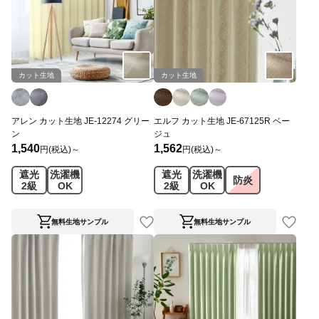
カット生地
カット生地
アレン カット生地 JE-12274 グリー
エルフ カット生地 JE-67125R ベー
ン
ジュ
1,540
1,562
円(税込)～
円(税込)～
遮光
洗濯機
遮光
洗濯機
防炎
2級
OK
2級
OK
無料生地サンプル
無料生地サンプル