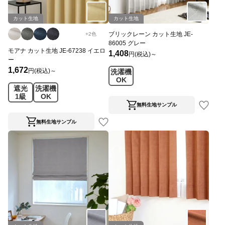
カット生地
カット生地
ブリックレーン カット生地 JE-
+
2
色
86005 グレー
モアナ カット生地 JE-67238 イエロ
1,408
円(税込)～
ー
1,672
円(税込)～
洗濯機
OK
遮光
洗濯機
1級
OK
無料生地サンプル
無料生地サンプル