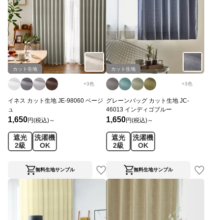
カット生地
カット生地
+
3
色
+
3
色
イネス カット生地 JE-98060 ベージ
グレーンバッグ カット生地 JC-
ュ
46013 インディゴブルー
1,650
1,650
円(税込)～
円(税込)～
遮光
洗濯機
遮光
洗濯機
2級
OK
2級
OK
無料生地サンプル
無料生地サンプル