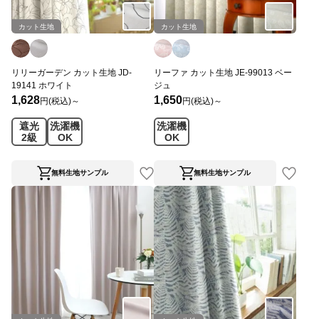
カット生地
カット生地
リリーガーデン カット生地 JD-
リーファ カット生地 JE-99013 ベー
19141 ホワイト
ジュ
1,628
1,650
円(税込)～
円(税込)～
遮光
洗濯機
洗濯機
2級
OK
OK
無料生地サンプル
無料生地サンプル