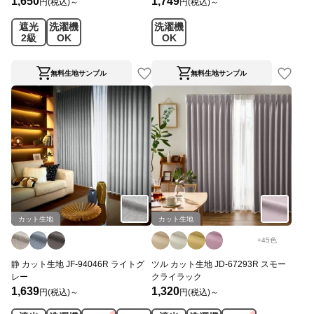
1,650
1,749
円(税込)～
円(税込)～
遮光
洗濯機
洗濯機
2級
OK
OK
無料生地サンプル
無料生地サンプル
カット生地
カット生地
+
45
色
静 カット生地 JF-94046R ライトグ
ツル カット生地 JD-67293R スモー
レー
クライラック
1,639
1,320
円(税込)～
円(税込)～