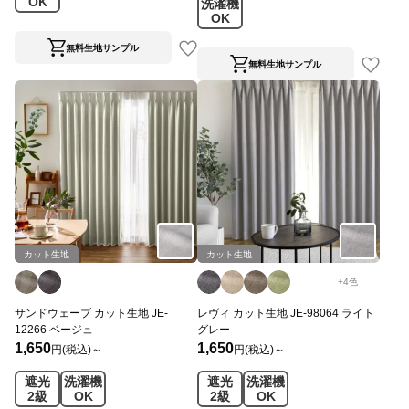
OK
洗濯機
OK
無料生地サンプル
無料生地サンプル
カット生地
カット生地
+
4
色
サンドウェーブ カット生地 JE-
レヴィ カット生地 JE-98064 ライト
12266 ベージュ
グレー
1,650
1,650
円(税込)～
円(税込)～
遮光
洗濯機
遮光
洗濯機
2級
OK
2級
OK