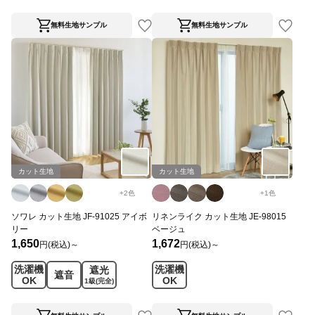
無料生地サンプル
無料生地サンプル
カット生地
カット生地
+
2
色
+
1
色
ソワレ カット生地 JF-91025 アイボ
リネンライク カット生地 JE-98015
リー
ベージュ
1,650
1,672
円(税込)～
円(税込)～
洗濯機
洗濯機
遮光
遮音
OK
OK
1級
(完全)