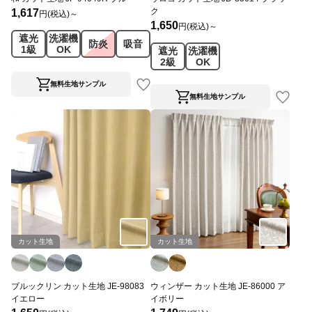
ク
1,617
円(税込)～
1,650
円(税込)～
遮光
洗濯機
防炎
吸音
1級
OK
遮光
洗濯機
2級
OK
無料生地サンプル
無料生地サンプル
カット生地
カット生地
ブルックリン カット生地 JE-98083
ウィンザー カット生地 JE-86000 ア
イエロー
イボリー