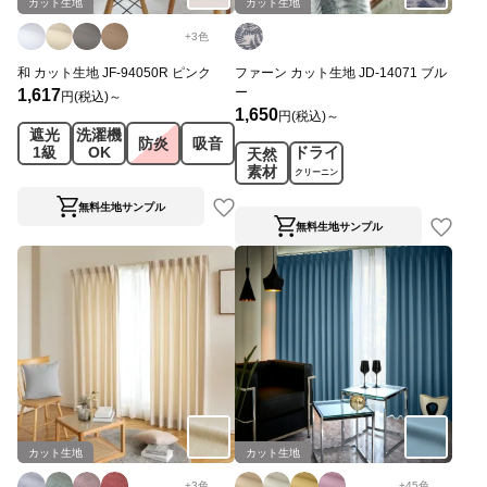
カット生地
カット生地
+
3
色
和 カット生地 JF-94050R ピンク
ファーン カット生地 JD-14071 ブル
ー
1,617
円(税込)～
1,650
円(税込)～
遮光
洗濯機
防炎
吸音
1級
OK
ドライ
天然
素材
クリーニン
グ
無料生地サンプル
無料生地サンプル
カット生地
カット生地
+
3
色
+
45
色