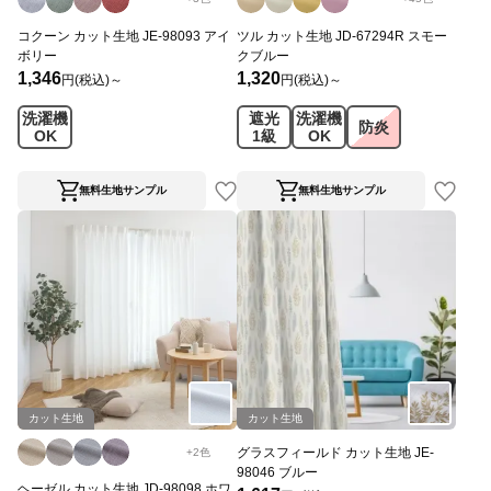
コクーン カット生地 JE-98093 アイ
ツル カット生地 JD-67294R スモー
ボリー
クブルー
1,346
1,320
円(税込)～
円(税込)～
洗濯機
遮光
洗濯機
防炎
OK
1級
OK
無料生地サンプル
無料生地サンプル
カット生地
カット生地
グラスフィールド カット生地 JE-
+
2
色
98046 ブルー
ヘーゼル カット生地 JD-98098 ホワ