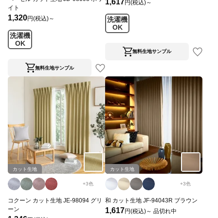
1,617
円(税込)～
イト
1,320
円(税込)～
洗濯機
OK
洗濯機
OK
無料生地サンプル
無料生地サンプル
カット生地
カット生地
+
3
色
+
3
色
コクーン カット生地 JE-98094 グリ
和 カット生地 JF-94043R ブラウン
ーン
1,617
円(税込)～
品切れ中