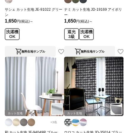
サシェ カット生地 JE-91022 グリー
ナミ カット生地 JD-19169 アイボリ
ン
ー
1,650
1,650
円(税込)～
円(税込)～
洗濯機
遮光
洗濯機
OK
3級
OK
無料生地サンプル
無料生地サンプル
カット生地
カット生地
+
3
色
和 カット生地 JF-94049R ブルー
ウロコ カット生地 JD-35014 ブラッ