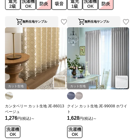
遮光
洗濯機
遮光
洗濯機
防炎
吸音
防炎
2級
OK
1級
OK
無料生地サンプル
無料生地サンプル
カット生地
カット生地
カンタベリー カット生地 JE-86013
クイン カット生地 JE-99008 ホワイ
ベージュ
ト
1,276
1,628
円(税込)～
円(税込)～
洗濯機
洗濯機
OK
OK