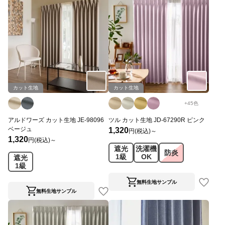
カット生地
カット生地
+
45
色
アルドワーズ カット生地 JE-98096
ツル カット生地 JD-67290R ピンク
ベージュ
1,320
円(税込)～
1,320
円(税込)～
遮光
洗濯機
防炎
1級
OK
遮光
1級
無料生地サンプル
無料生地サンプル