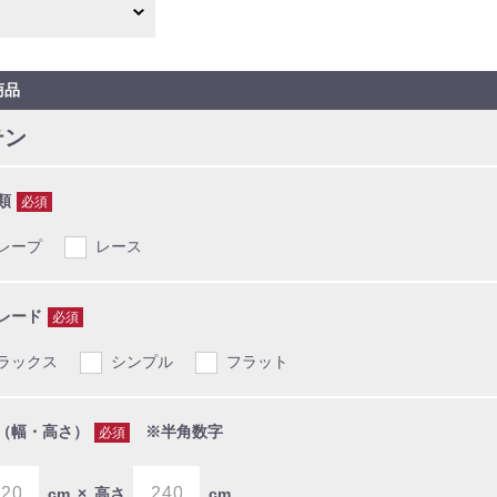
商品
テン
類
必須
レープ
レース
レード
必須
ラックス
シンプル
フラット
（幅・高さ）
※半角数字
必須
cm
×
高さ
cm