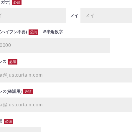
リガナ)
必須
メイ
(ハイフン不要)
※半角数字
必須
レス
必須
ス(確認用)
必須
品
必須