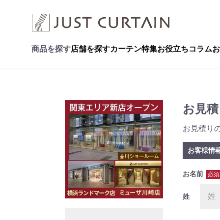
商品を探す
店舗を探す
カーテン特集
お役立ちコラム
お
お見積
お見積り
お客様情
お名前
必須
姓