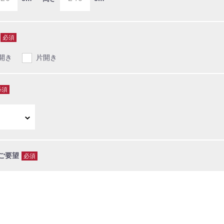
必須
開き
片開き
必須
ご要望
必須