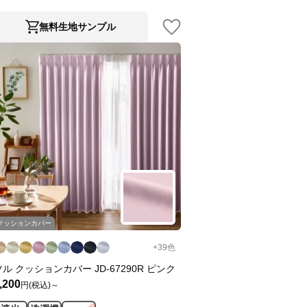
無料生地サンプル
クッションカバー
+
39
色
ツル クッションカバー JD-67290R ピンク
,200
円(税込)～