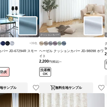
クッションカバー
+
39
色
9
ー JD-67294R スモー
ヘーゼル クッションカバー JD-98098 ホワ
2
イト
2,200
円(税込)～
洗濯機
防炎
OK
地サンプル
無料生地サンプル