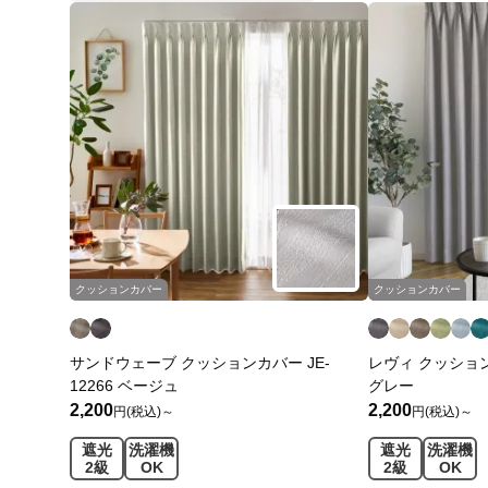
クッションカバー
クッションカバー
サンドウェーブ クッションカバー JE-
レヴィ クッションカ
12266 ベージュ
グレー
2,200
2,200
円(税込)～
円(税込)～
遮光
洗濯機
遮光
洗濯機
2級
OK
2級
OK