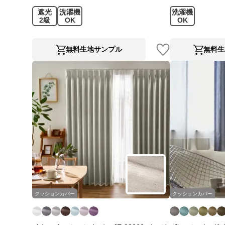
遮光
洗濯機
洗濯機
2級
OK
OK
無料生地サンプル
無料生
クッションカバー
クッションカバー