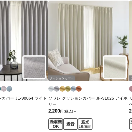
クッションカバー
バー JE-98064 ライト
ソワレ クッションカバー JF-91025 アイボ
リー
2,200
2
円(税込)～
洗濯機
遮光
遮音
OK
1級
(完全)