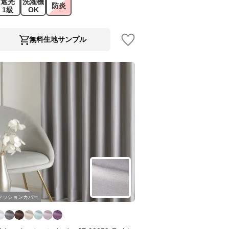
遮光
洗濯機
防炎
1級
OK
無料生地サンプル
クッションカバー