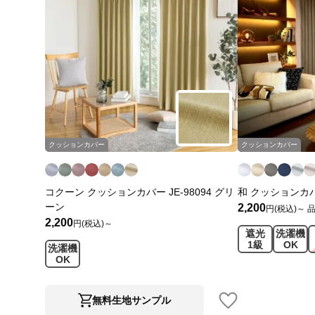
クッションカバー
クッションカバー
コクーン クッションカバー JE-98094 グリ
和 クッションカバー
ーン
2,200
円(税込)～
2,200
円(税込)～
遮光
洗濯機
1級
OK
洗濯機
OK
無料生地サンプル