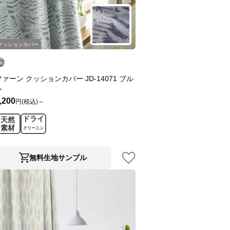
クッションカバー
ファーン クッションカバー JD-14071 ブル
ー
,200
円(税込)～
ドライ
天然
素材
クリーニン
グ
無料生地サンプル