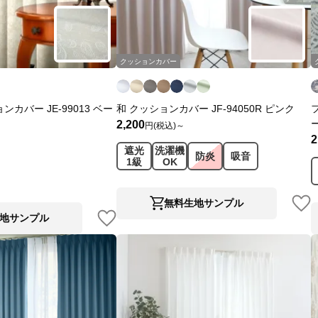
クッションカバー
カバー JE-99013 ベー
和 クッションカバー JF-94050R ピンク
2,200
円(税込)～
2
遮光
洗濯機
防炎
吸音
1級
OK
無料生地サンプル
地サンプル