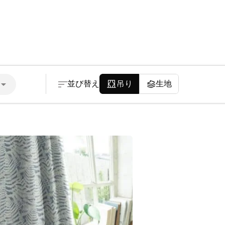
並び替え
吊り
生地