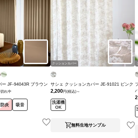
クッションカバー
 JF-94043R ブラウン
サシェ クッションカバー JE-91021 ピンク
2,200
品切れ中
円(税込)～
2
洗濯機
防炎
吸音
OK
無料生地サンプル