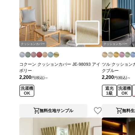
クッションカバー
クッションカバー
コクーン クッションカバー JE-98093 アイ
ツル クッションカバ
ボリー
クブルー
2,200
2,200
円(税込)～
円(税込)～
洗濯機
遮光
洗濯機
OK
1級
OK
無料生地サンプル
無料生