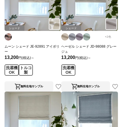
シェード
シェード
+
2
色
ムーン シェード JE-92891 アイボリ
ヘーゼル シェード JD-98088 グレー
ー
ジュ
13,200
13,200
円(税込)～
円(税込)～
洗濯機
トルコ
洗濯機
OK
製
OK
無料生地サンプル
無料生地サンプル