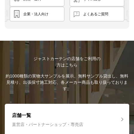
企業・法人向け
よくあるご質問
ジャストカーテンの店舗をご利用の
方はこちら
約1000種類の実物大サンプルを展示、無料サンプル貸出し、無料
見積り、出張採寸施工対応、各メーカー商品も取り扱っておりま
す。
店舗一覧
直営店・パートナーショップ・専売店