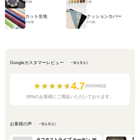
90種
9種
カット生地
クッションカバー
648種
374種
Googleカスタマーレビュー
一覧を見る
4.7
2026/08現在
93%のお客様にご満足いただいております。
お客様の声
一覧を見る
タフタストライプ カーテン JE-
【ミ