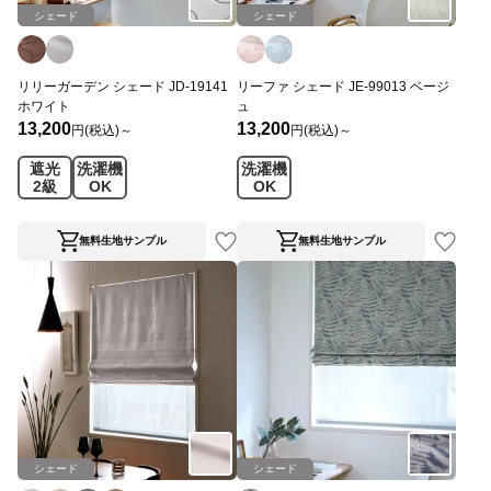
シェード
シェード
リリーガーデン シェード JD-19141
リーファ シェード JE-99013 ベージ
ホワイト
ュ
13,200
13,200
円(税込)～
円(税込)～
遮光
洗濯機
洗濯機
2級
OK
OK
無料生地サンプル
無料生地サンプル
シェード
シェード