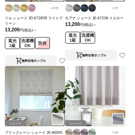
+
45
色
+
2
色
ツル シェード JD-67285R ライトグ
モアナ シェード JE-67238 イエロー
リーン
13,200
円(税込)～
13,200
円(税込)～
遮光
洗濯機
1級
OK
遮光
洗濯機
防炎
1級
OK
無料生地サンプル
無料生地サンプル
シェード
シェード
ブリックレーン シェード JE-86005
+
2
色