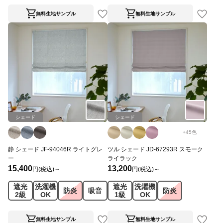
無料生地サンプル
無料生地サンプル
シェード
シェード
+
45
色
静 シェード JF-94046R ライトグレ
ツル シェード JD-67293R スモーク
ー
ライラック
15,400
13,200
円(税込)～
円(税込)～
遮光
洗濯機
遮光
洗濯機
防炎
吸音
防炎
2級
OK
1級
OK
無料生地サンプル
無料生地サンプル