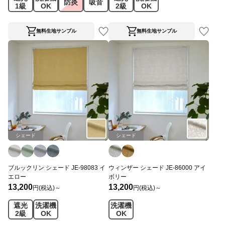
防炎
吸音
1級
OK
2級
OK
無料生地サンプル
無料生地サンプル
シェード
シェード
ブルックリン シェード JE-98083 イ
ウィンザー シェード JE-86000 アイ
エロー
ボリー
13,200
13,200
円(税込)～
円(税込)～
遮光
洗濯機
洗濯機
2級
OK
OK