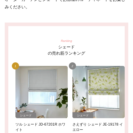
みください。
Ranking
シェード
の売れ筋ランキング
シェード
シェード
ツル シェード JD-67201R ホワ
さえずり シェード JE-19178 イ
ツ
イト
エロー
ボ