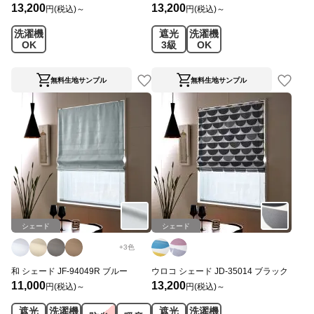
13,200
13,200
円(税込)～
円(税込)～
洗濯機
遮光
洗濯機
OK
3級
OK
無料生地サンプル
無料生地サンプル
シェード
シェード
+
3
色
和 シェード JF-94049R ブルー
ウロコ シェード JD-35014 ブラック
11,000
13,200
円(税込)～
円(税込)～
遮光
洗濯機
遮光
洗濯機