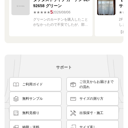
92658 グリーン
サイ
680
5
★★★★★
2026/08/06
★★
グリーンのカーテンを購入したこと
2F
がなかったので不安でしたが、部屋
しま
の白や茶色に馴染む素敵な色でし
して
【神奈
た！
です
良く
サポート
ご注文からお届けまで
ご利用ガイド
の流れ
無料サンプル
サイズの測り方
無料見積り
出張採寸・施工
納期・送料
サイズ直し