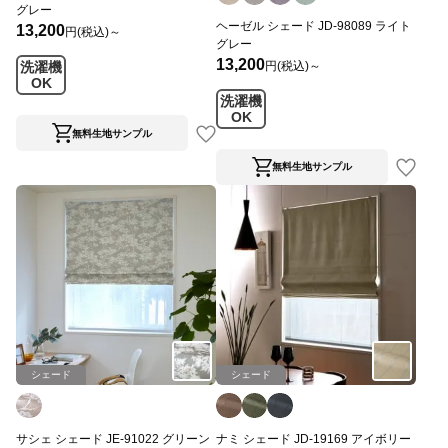
グレー
ヘーゼル シェード JD-98089 ライト
13,200
円(税込)～
グレー
13,200
円(税込)～
洗濯機
OK
洗濯機
OK
無料生地サンプル
無料生地サンプル
シェード
シェード
サシェ シェード JE-91022 グリーン
ナミ シェード JD-19169 アイボリー