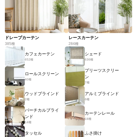
ドレープカーテン
レースカーテン
385種
284種
カフェカーテン
シェード
652種
636種
プリーツスクリー
ロールスクリーン
ン
40種
7種
ウッドブラインド
アルミブラインド
2種
6種
バーチカルブライ
カーテンレール
ンド
18種
14種
タッセル
ふさ掛け