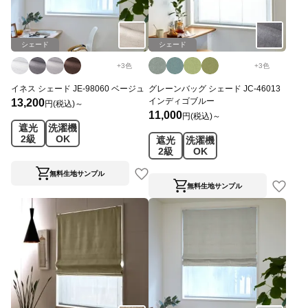
シェード
シェード
+
3
色
+
3
色
イネス シェード JE-98060 ベージュ
グレーンバッグ シェード JC-46013
インディゴブルー
13,200
円(税込)～
11,000
円(税込)～
遮光
洗濯機
2級
OK
遮光
洗濯機
2級
OK
無料生地サンプル
無料生地サンプル