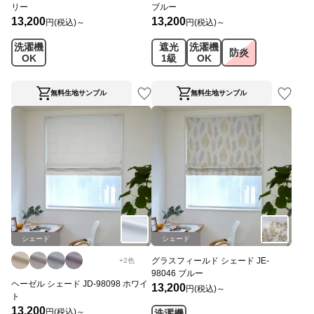
リー
ブルー
13,200
13,200
円(税込)～
円(税込)～
洗濯機
遮光
洗濯機
防炎
OK
1級
OK
無料生地サンプル
無料生地サンプル
シェード
シェード
グラスフィールド シェード JE-
+
2
色
98046 ブルー
ヘーゼル シェード JD-98098 ホワイ
13,200
円(税込)～
ト
13,200
円(税込)～
洗濯機