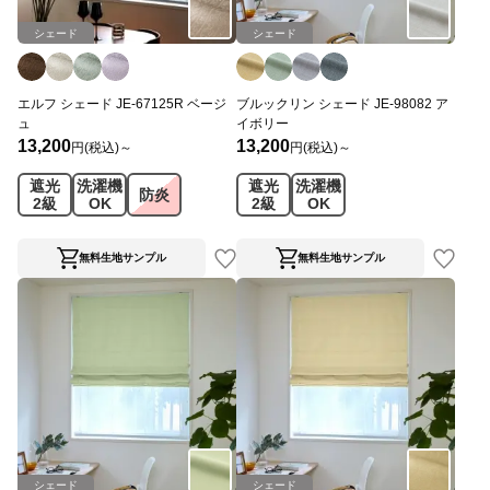
シェード
シェード
エルフ シェード JE-67125R ベージ
ブルックリン シェード JE-98082 ア
ュ
イボリー
13,200
13,200
円(税込)～
円(税込)～
遮光
洗濯機
遮光
洗濯機
防炎
2級
OK
2級
OK
無料生地サンプル
無料生地サンプル
シェード
シェード