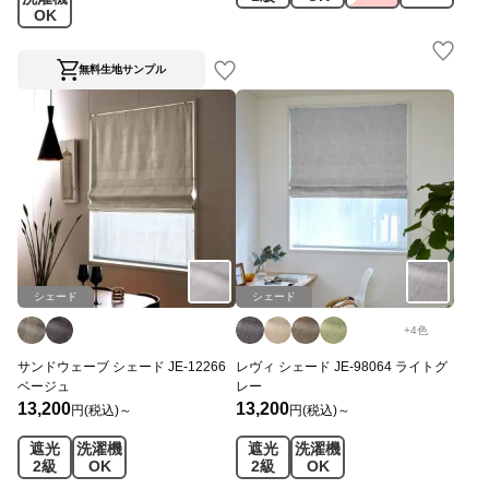
OK
無料生地サンプル
シェード
シェード
+
4
色
サンドウェーブ シェード JE-12266
レヴィ シェード JE-98064 ライトグ
ベージュ
レー
13,200
13,200
円(税込)～
円(税込)～
遮光
洗濯機
遮光
洗濯機
2級
OK
2級
OK