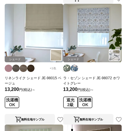
シェード
シェード
+
1
色
リネンライク シェード JE-98015 ベ
ラ・セゾン シェード JE-98072 ホワ
ージュ
イトグレー
13,200
13,200
円(税込)～
円(税込)～
洗濯機
遮光
洗濯機
OK
2級
OK
無料生地サンプル
無料生地サンプル