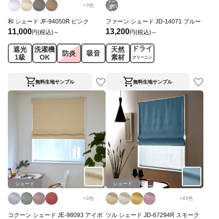
+
3
色
和 シェード JF-94050R ピンク
ファーン シェード JD-14071 ブルー
11,000
13,200
円(税込)～
円(税込)～
ドライ
遮光
洗濯機
天然
防炎
吸音
1級
OK
素材
クリーニン
グ
無料生地サンプル
無料生地サンプル
シェード
シェード
+
3
色
+
45
色
コクーン シェード JE-98093 アイボ
ツル シェード JD-67294R スモーク