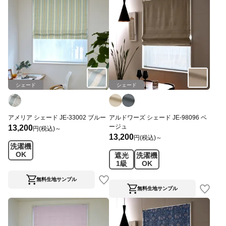
シェード
シェード
アメリア シェード JE-33002 ブルー
アルドワーズ シェード JE-98096 ベ
ージュ
13,200
円(税込)～
13,200
円(税込)～
洗濯機
OK
遮光
洗濯機
1級
OK
無料生地サンプル
無料生地サンプル