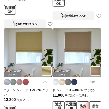
OK
洗濯機
OK
無料生地サンプル
無料生地サンプル
シェード
シェード
+
3
色
+
3
色
コクーン シェード JE-98094 グリー
和 シェード JF-94043R ブラウン
ン
11,000
円(税込)～
品切れ中
13,200
円(税込)～
遮光
洗濯機
防炎
吸音
1級
OK
洗濯機