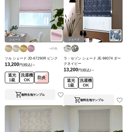
シェード
シェード
+
45
色
ツル シェード JD-67290R ピンク
ラ・セゾン シェード JE-98074 ダー
クネイビー
13,200
円(税込)～
13,200
円(税込)～
遮光
洗濯機
防炎
1級
OK
遮光
洗濯機
1級
OK
無料生地サンプル
無料生地サンプル