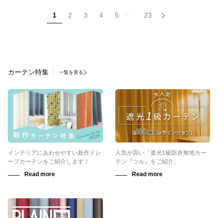
...
1
2
3
4
5
23
カーテン特集
一覧を見る
インテリアにあわせやすい新作ドレ
人気が高い「遮光1級防炎無地カー
ープカーテンをご紹介します！
テン『ツル』をご紹介。