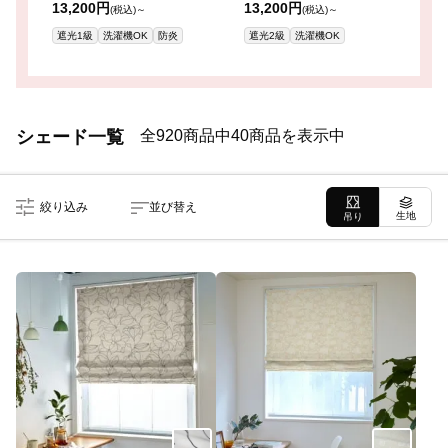
13,200円
13,200円
1
(税込)～
(税込)～
遮光1級
洗濯機OK
防炎
遮光2級
洗濯機OK
シェード一覧
全920商品中40商品を表示中
絞り込み
並び替え
生地
吊り