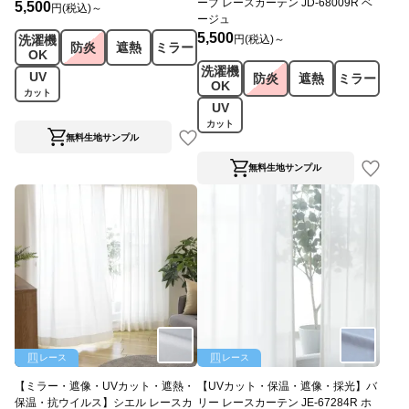
ーブ レースカーテン JD-68009R ベ
5,500
円(税込)～
ージュ
5,500
円(税込)～
洗濯機
防炎
遮熱
ミラー
OK
洗濯機
UV
防炎
遮熱
ミラー
OK
カット
UV
カット
無料生地サンプル
無料生地サンプル
レース
レース
【ミラー・遮像・UVカット・遮熱・
【UVカット・保温・遮像・採光】バ
保温・抗ウイルス】シエル レースカ
リー レースカーテン JE-67284R ホ