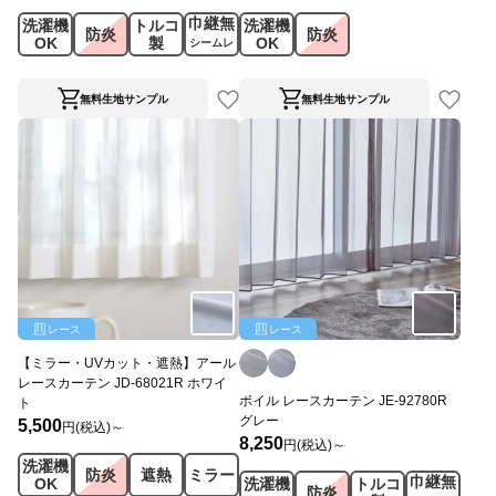
巾継無
洗濯機
トルコ
洗濯機
防炎
防炎
OK
製
OK
シームレ
ス
無料生地サンプル
無料生地サンプル
レース
レース
【ミラー・UVカット・遮熱】アール
レースカーテン JD-68021R ホワイ
ボイル レースカーテン JE-92780R
ト
グレー
5,500
円(税込)～
8,250
円(税込)～
洗濯機
防炎
遮熱
ミラー
巾継無
洗濯機
トルコ
OK
防炎