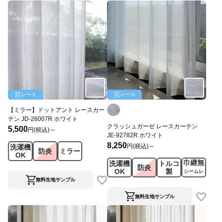
レース
レース
【ミラー】ドットアント レースカー
テン JD-26007R ホワイト
クラッシュガーゼ レースカーテン
5,500
円(税込)～
JE-92782R ホワイト
8,250
円(税込)～
洗濯機
防炎
ミラー
OK
巾継無
洗濯機
トルコ
防炎
OK
製
シームレ
ス
無料生地サンプル
無料生地サンプル