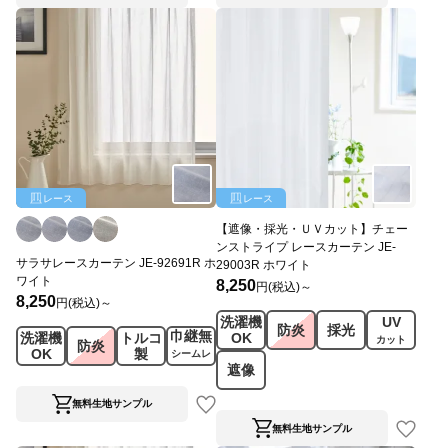
レース
レース
【遮像・採光・ＵＶカット】チェー
ンストライプ レースカーテン JE-
サラサレースカーテン JE-92691R ホ
29003R ホワイト
ワイト
8,250
円(税込)～
8,250
円(税込)～
洗濯機
UV
防炎
採光
巾継無
洗濯機
トルコ
OK
カット
防炎
OK
製
シームレ
遮像
ス
無料生地サンプル
無料生地サンプル