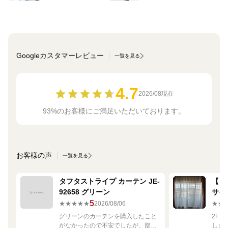
Googleカスタマーレビュー
一覧を見る
4.7
2026/08現在
93%のお客様にご満足いただいております。
お客様の声
一覧を見る
タフタストライプ カーテン JE-
【ミ
92658 グリーン
サイ
680
5
★★★★★
2026/08/06
★★
グリーンのカーテンを購入したこと
2F
がなかったので不安でしたが、部屋
しま