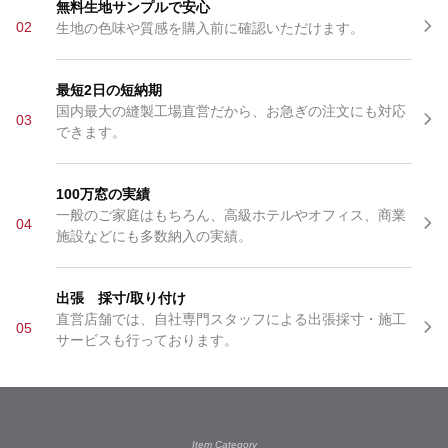
無料生地サンプルで安心
02
生地の色味や質感を購入前に確認いただけます。
最短2日の短納期
国内最大の縫製工場直営だから、お急ぎの注文にも対応
03
できます。
100万窓の実績
一般のご家庭はもちろん、高級ホテルやオフィス、商業
04
施設などにも多数納入の実績。
出張 採寸/取り付け
直営店舗では、自社専門スタッフによる出張採寸・施工
05
サービスも行っております。
Item Category