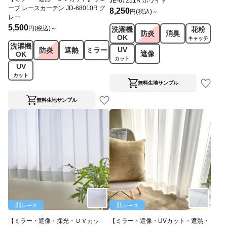
JE-67251R ホワイト
ーブ レースカーテン JD-68010R グ
8,250
円(税込)～
レー
5,500
円(税込)～
洗濯機
花粉
防炎
消臭
OK
キャッチ
洗濯機
UV
防炎
遮熱
ミラー
遮像
OK
カット
UV
カット
無料生地サンプル
無料生地サンプル
レース
レース
【ミラー・遮像・採光・ＵＶカッ
【ミラー・遮像・UVカット・遮熱・