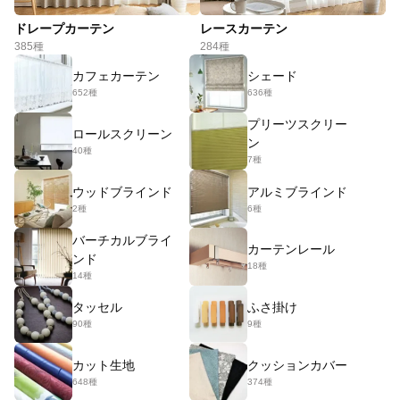
ドレープカーテン
レースカーテン
385種
284種
カフェカーテン
シェード
652種
636種
プリーツスクリー
ロールスクリーン
ン
40種
7種
ウッドブラインド
アルミブラインド
2種
6種
バーチカルブライ
カーテンレール
ンド
18種
14種
タッセル
ふさ掛け
90種
9種
カット生地
クッションカバー
648種
374種