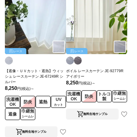
レース
レース
【遮像・ＵＶカット・遮熱】ウィッ
ボイル レースカーテン JE-92779R
シュ レースカーテン JE-67249R シ
アイボリー
ルバー
8,250
円(税込)～
8,250
円(税込)～
巾継無
洗濯機
トルコ
防炎
OK
製
洗濯機
UV
シームレ
防炎
遮熱
OK
ス
カット
巾継無
遮像
無料生地サンプル
シームレ
ス
無料生地サンプル