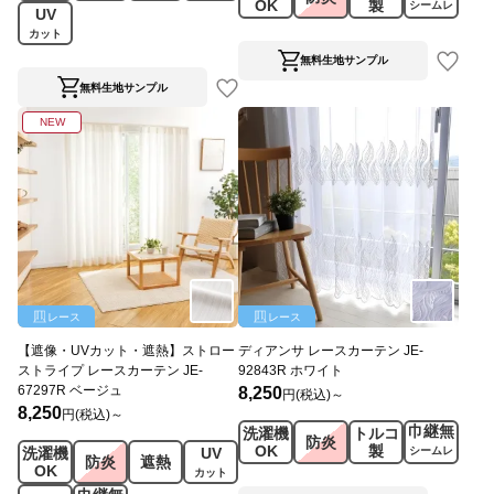
OK
製
シームレ
UV
ス
カット
無料生地サンプル
無料生地サンプル
NEW
レース
レース
【遮像・UVカット・遮熱】ストロー
ディアンサ レースカーテン JE-
ストライプ レースカーテン JE-
92843R ホワイト
67297R ベージュ
8,250
円(税込)～
8,250
円(税込)～
巾継無
洗濯機
トルコ
防炎
OK
製
洗濯機
UV
シームレ
防炎
遮熱
OK
ス
カット