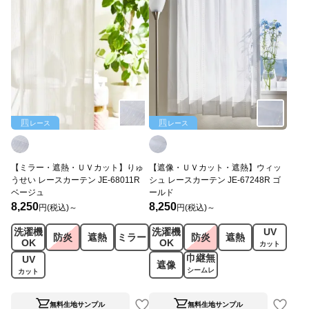
レース
レース
【ミラー・遮熱・ＵＶカット】りゅ
【遮像・ＵＶカット・遮熱】ウィッ
うせい レースカーテン JE-68011R
シュ レースカーテン JE-67248R ゴ
ベージュ
ールド
8,250
8,250
円(税込)～
円(税込)～
洗濯機
洗濯機
UV
防炎
遮熱
ミラー
防炎
遮熱
OK
OK
カット
巾継無
UV
遮像
シームレ
カット
ス
無料生地サンプル
無料生地サンプル