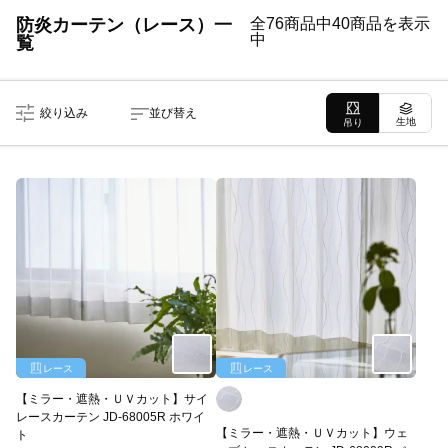
防炎カーテン（レース）一
全76商品中40商品を表示
中
覧
絞り込み
並び替え
生地
吊り
レース
レース
【ミラー・遮熱・ＵＶカット】サイ
レースカーテン JD-68005R ホワイ
【ミラー・遮熱・ＵＶカット】ウェ
ト