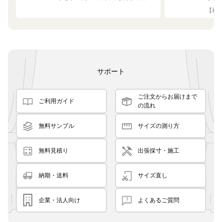
の白や茶色に馴染む素敵な色でし
して
【神奈
た！
です
良く
サポート
ご注文からお届けまで
ご利用ガイド
の流れ
無料サンプル
サイズの測り方
無料見積り
出張採寸・施工
納期・送料
サイズ直し
企業・法人向け
よくあるご質問