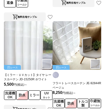
巾継無
遮像
無料生地サンプル
シームレ
ス
無料生地サンプル
レース
レース
【ミラー・ＵＶカット】タイヤ レー
スカーテン JD-15250R ホワイト
フラート レースカーテン JE-92844R
5,500
円(税込)～
ベージュ
8,250
円(税込)～
洗濯機
UV
防炎
ミラー
OK
カット
巾継無
洗濯機
トルコ
防炎
OK
製
シームレ