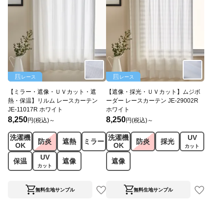
レース
レース
【ミラー・遮像・ＵＶカット・遮
【遮像・採光・ＵＶカット】ムジボ
熱・保温】リルム レースカーテン
ーダー レースカーテン JE-29002R
JE-11017R ホワイト
ホワイト
8,250
8,250
円(税込)～
円(税込)～
洗濯機
洗濯機
UV
防炎
遮熱
ミラー
防炎
採光
OK
OK
カット
UV
保温
遮像
遮像
カット
無料生地サンプル
無料生地サンプル