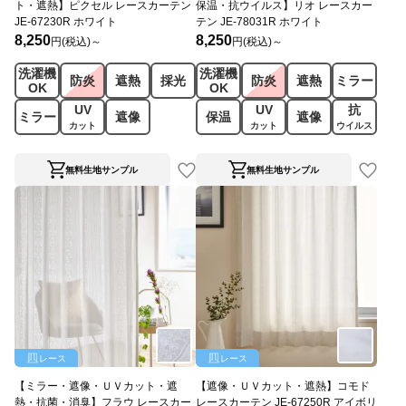
ト・遮熱】ピクセル レースカーテン
保温・抗ウイルス】リオ レースカー
JE-67230R ホワイト
テン JE-78031R ホワイト
8,250
8,250
円(税込)～
円(税込)～
洗濯機
洗濯機
防炎
遮熱
採光
防炎
遮熱
ミラー
OK
OK
UV
UV
抗
ミラー
遮像
保温
遮像
カット
カット
ウイルス
無料生地サンプル
無料生地サンプル
レース
レース
【ミラー・遮像・ＵＶカット・遮
【遮像・ＵＶカット・遮熱】コモド
熱・抗菌・消臭】フラウ レースカー
レースカーテン JE-67250R アイボリ