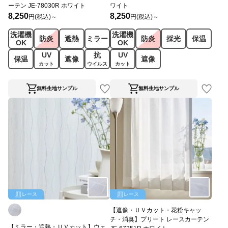
ーテン JE-78030R ホワイト
ワイト
8,250
8,250
円(税込)～
円(税込)～
洗濯機
洗濯機
防炎
遮熱
ミラー
防炎
採光
保温
OK
OK
UV
抗
UV
保温
遮像
遮像
カット
ウイルス
カット
無料生地サンプル
無料生地サンプル
レース
レース
【遮像・ＵＶカット・花粉キャッ
チ・消臭】プリート レースカーテン
【ミラー・遮熱・ＵＶカット】ウェ