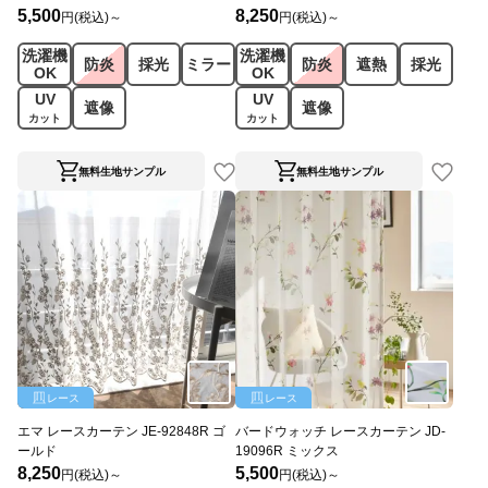
5,500
8,250
円(税込)～
円(税込)～
洗濯機
洗濯機
防炎
採光
ミラー
防炎
遮熱
採光
OK
OK
UV
UV
遮像
遮像
カット
カット
無料生地サンプル
無料生地サンプル
レース
レース
エマ レースカーテン JE-92848R ゴ
バードウォッチ レースカーテン JD-
ールド
19096R ミックス
8,250
5,500
円(税込)～
円(税込)～