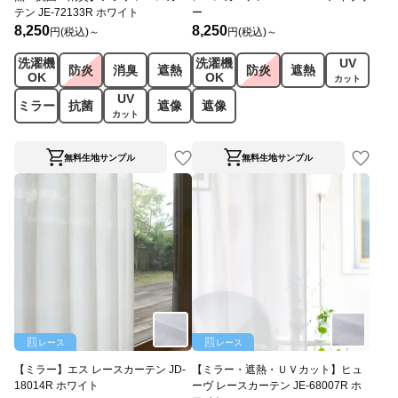
テン JE-72133R ホワイト
ー
8,250
8,250
円(税込)～
円(税込)～
洗濯機
洗濯機
UV
防炎
消臭
遮熱
防炎
遮熱
OK
OK
カット
UV
ミラー
抗菌
遮像
遮像
カット
無料生地サンプル
無料生地サンプル
レース
レース
【ミラー】エス レースカーテン JD-
【ミラー・遮熱・ＵＶカット】ヒュ
18014R ホワイト
ーヴ レースカーテン JE-68007R ホ