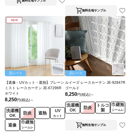
ス
無料生地サンプル
無料生地サンプル
NEW
レース
レース
【遮像・UVカット・遮熱】プレーン
ルイーズ レースカーテン JE-92847R
ミスト レースカーテン JE-67296R
ゴールド
ホワイト
8,250
円(税込)～
8,250
円(税込)～
巾継無
洗濯機
トルコ
防炎
OK
製
洗濯機
UV
シームレ
防炎
遮熱
OK
ス
カット
巾継無
遮像
無料生地サンプル
シームレ
ス