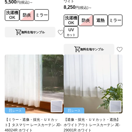
ワイト
5,500
円(税込)～
8,250
円(税込)～
洗濯機
防炎
ミラー
OK
洗濯機
防炎
遮熱
ミラー
OK
UV
無料生地サンプル
カット
無料生地サンプル
レース
レース
【ミラー・遮像・採光・ＵＶカッ
【遮像・採光・ＵＶカット・遮熱】
ト】タスマリー レースカーテン JD-
ホワイトアウト レースカーテン JE-
46024R ホワイト
29001R ホワイト