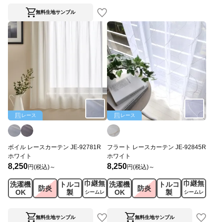
無料生地サンプル
レース
レース
ボイル レースカーテン JE-92781R
フラート レースカーテン JE-92845R
ホワイト
ホワイト
8,250
8,250
円(税込)～
円(税込)～
巾継無
巾継無
洗濯機
トルコ
洗濯機
トルコ
防炎
防炎
OK
製
OK
製
シームレ
シームレ
ス
ス
無料生地サンプル
無料生地サンプル