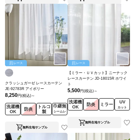
レース
レース
【ミラー・ＵＶカット】ニーナック
レースカーテン JD-18015R ホワイ
クラッシュガーゼ レースカーテン
ト
JE-92783R アイボリー
5,500
円(税込)～
8,250
円(税込)～
洗濯機
UV
防炎
ミラー
巾継無
洗濯機
トルコ
OK
カット
防炎
OK
製
シームレ
ス
無料生地サンプル
無料生地サンプル