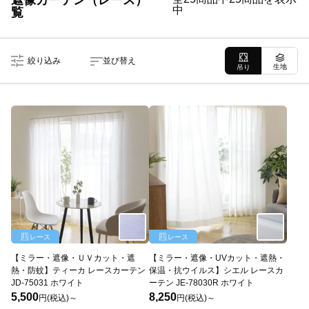
遮像カーテン（レース）一
中
覧
絞り込み
並び替え
生地
吊り
レース
レース
【ミラー・遮像・ＵＶカット・遮
【ミラー・遮像・UVカット・遮熱・
熱・防蚊】ティーカ レースカーテン
保温・抗ウイルス】シエル レースカ
JD-75031 ホワイト
ーテン JE-78030R ホワイト
5,500
8,250
円(税込)～
円(税込)～