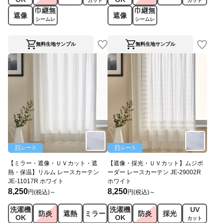
カット
カット
巾継無
巾継無
遮像
遮像
シームレ
シームレ
ス
ス
無料生地サンプル
無料生地サンプル
レース
レース
【ミラー・遮像・ＵＶカット・遮
【遮像・採光・ＵＶカット】ムジボ
熱・保温】リルム レースカーテン
ーダー レースカーテン JE-29002R
JE-11017R ホワイト
ホワイト
8,250
8,250
円(税込)～
円(税込)～
洗濯機
洗濯機
UV
防炎
遮熱
ミラー
防炎
採光
OK
OK
カット