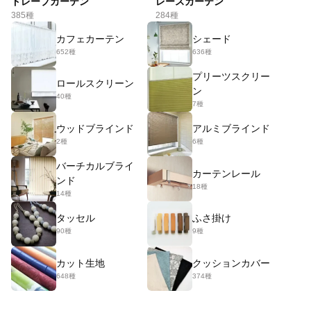
ドレープカーテン
レースカーテン
385種
284種
カフェカーテン
シェード
652種
636種
プリーツスクリー
ロールスクリーン
ン
40種
7種
ウッドブラインド
アルミブラインド
2種
6種
バーチカルブライ
カーテンレール
ンド
18種
14種
タッセル
ふさ掛け
90種
9種
カット生地
クッションカバー
648種
374種