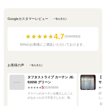
Googleカスタマーレビュー
一覧を見る
4.7
2026/08現在
93%のお客様にご満足いただいております。
お客様の声
一覧を見る
タフタストライプ カーテン JE-
【ミ
92658 グリーン
サイ
680
5
★★★★★
2026/08/06
★★
グリーンのカーテンを購入したこと
2F
がなかったので不安でしたが、部屋
しま
の白や茶色に馴染む素敵な色でし
して
【神奈