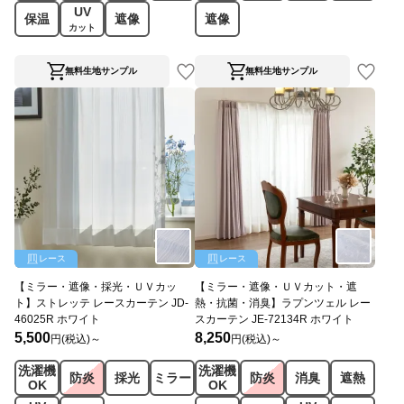
UV
保温
遮像
遮像
カット
無料生地サンプル
無料生地サンプル
レース
レース
【ミラー・遮像・採光・ＵＶカッ
【ミラー・遮像・ＵＶカット・遮
ト】ストレッテ レースカーテン JD-
熱・抗菌・消臭】ラプンツェル レー
46025R ホワイト
スカーテン JE-72134R ホワイト
5,500
8,250
円(税込)～
円(税込)～
洗濯機
洗濯機
防炎
採光
ミラー
防炎
消臭
遮熱
OK
OK