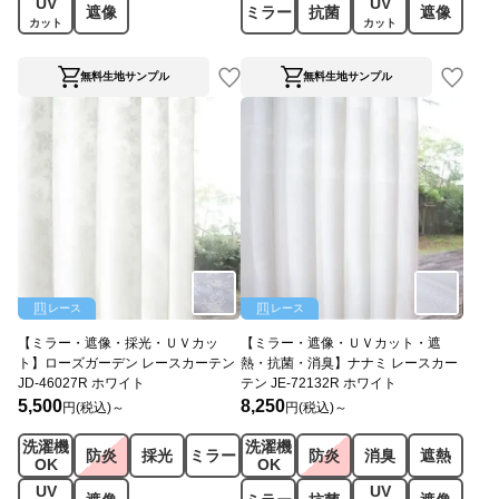
UV
UV
遮像
ミラー
抗菌
遮像
カット
カット
無料生地サンプル
無料生地サンプル
レース
レース
【ミラー・遮像・採光・ＵＶカッ
【ミラー・遮像・ＵＶカット・遮
ト】ローズガーデン レースカーテン
熱・抗菌・消臭】ナナミ レースカー
JD-46027R ホワイト
テン JE-72132R ホワイト
5,500
8,250
円(税込)～
円(税込)～
洗濯機
洗濯機
防炎
採光
ミラー
防炎
消臭
遮熱
OK
OK
UV
UV