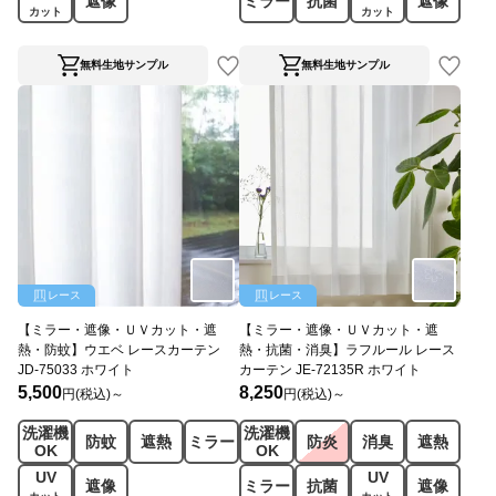
遮像
ミラー
抗菌
遮像
カット
カット
無料生地サンプル
無料生地サンプル
レース
レース
【ミラー・遮像・ＵＶカット・遮
【ミラー・遮像・ＵＶカット・遮
熱・防蚊】ウエベ レースカーテン
熱・抗菌・消臭】ラフルール レース
JD-75033 ホワイト
カーテン JE-72135R ホワイト
5,500
8,250
円(税込)～
円(税込)～
洗濯機
洗濯機
防蚊
遮熱
ミラー
防炎
消臭
遮熱
OK
OK
UV
UV
遮像
ミラー
抗菌
遮像