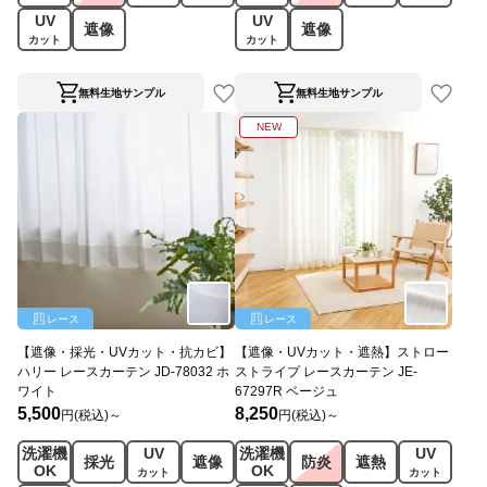
UV
UV
遮像
遮像
カット
カット
無料生地サンプル
無料生地サンプル
NEW
レース
レース
【遮像・採光・UVカット・抗カビ】
【遮像・UVカット・遮熱】ストロー
ハリー レースカーテン JD-78032 ホ
ストライプ レースカーテン JE-
ワイト
67297R ベージュ
5,500
8,250
円(税込)～
円(税込)～
洗濯機
UV
洗濯機
UV
採光
遮像
防炎
遮熱
OK
OK
カット
カット