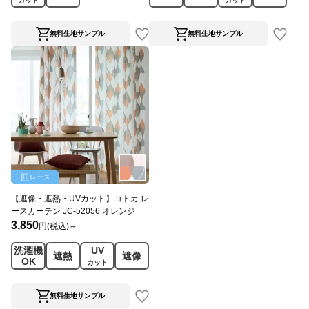
カット
カット
無料生地サンプル
無料生地サンプル
レース
【遮像・遮熱・UVカット】コトカ レ
ースカーテン JC-52056 オレンジ
3,850
円(税込)～
洗濯機
UV
遮熱
遮像
OK
カット
無料生地サンプル