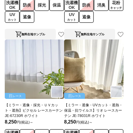
洗濯機
洗濯機
花粉
防炎
採光
保温
防炎
消臭
OK
OK
キャッチ
UV
UV
遮像
遮像
カット
カット
無料生地サンプル
無料生地サンプル
レース
レース
【ミラー・遮像・採光・ＵＶカッ
【ミラー・遮像・UVカット・遮熱・
ト・遮熱】ピクセル レースカーテン
保温・抗ウイルス】リオ レースカー
JE-67230R ホワイト
テン JE-78031R ホワイト
8,250
8,250
円(税込)～
円(税込)～
洗濯機
洗濯機