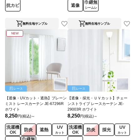
巾継無
抗カビ
遮像
シームレ
ス
無料生地サンプル
無料生地サンプル
NEW
レース
レース
【遮像・UVカット・遮熱】プレーン
【遮像・採光・ＵＶカット】チェー
ミスト レースカーテン JE-67296R
ンストライプ レースカーテン JE-
ホワイト
29003R ホワイト
8,250
8,250
円(税込)～
円(税込)～
洗濯機
UV
洗濯機
UV
防炎
遮熱
防炎
採光
OK
OK
カット
カット
巾継無