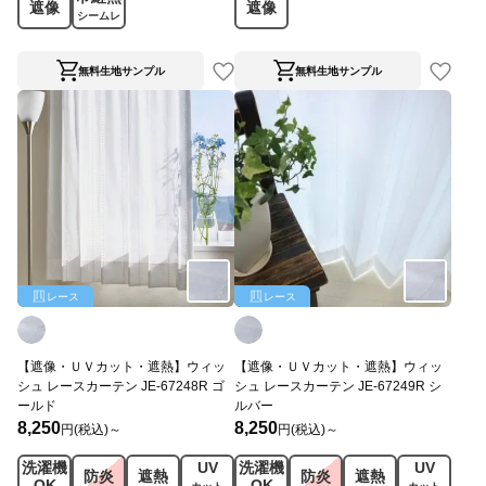
遮像
遮像
シームレ
ス
無料生地サンプル
無料生地サンプル
レース
レース
【遮像・ＵＶカット・遮熱】ウィッ
【遮像・ＵＶカット・遮熱】ウィッ
シュ レースカーテン JE-67248R ゴ
シュ レースカーテン JE-67249R シ
ールド
ルバー
8,250
8,250
円(税込)～
円(税込)～
洗濯機
UV
洗濯機
UV
防炎
遮熱
防炎
遮熱
OK
OK