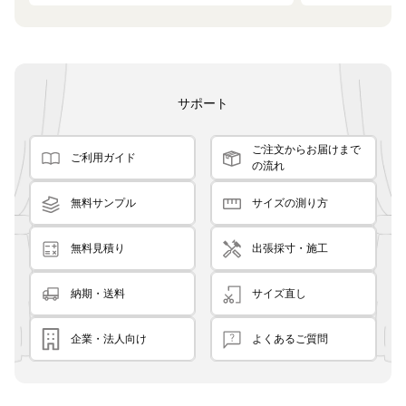
た！
です
良く
サポート
ご注文からお届けまで
ご利用ガイド
の流れ
無料サンプル
サイズの測り方
無料見積り
出張採寸・施工
納期・送料
サイズ直し
企業・法人向け
よくあるご質問