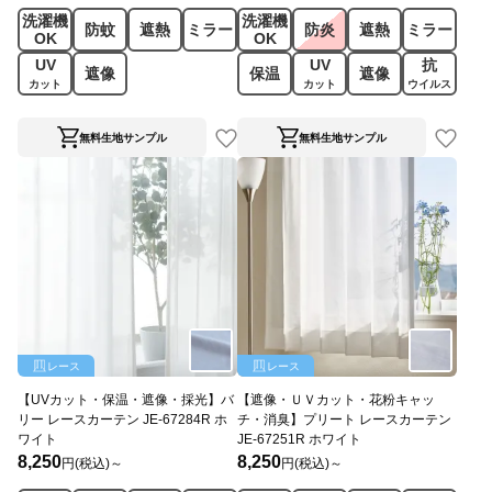
洗濯機
洗濯機
防蚊
遮熱
ミラー
防炎
遮熱
ミラー
OK
OK
UV
UV
抗
遮像
保温
遮像
カット
カット
ウイルス
無料生地サンプル
無料生地サンプル
レース
レース
【UVカット・保温・遮像・採光】バ
【遮像・ＵＶカット・花粉キャッ
リー レースカーテン JE-67284R ホ
チ・消臭】プリート レースカーテン
ワイト
JE-67251R ホワイト
8,250
8,250
円(税込)～
円(税込)～