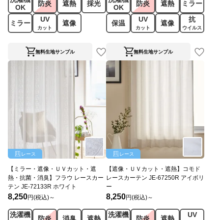
防炎
遮熱
採光
防炎
遮熱
ミラー
OK
OK
UV
UV
抗
ミラー
遮像
保温
遮像
カット
カット
ウイルス
無料生地サンプル
無料生地サンプル
レース
レース
【ミラー・遮像・ＵＶカット・遮
【遮像・ＵＶカット・遮熱】コモド
熱・抗菌・消臭】フラウ レースカー
レースカーテン JE-67250R アイボリ
テン JE-72133R ホワイト
ー
8,250
8,250
円(税込)～
円(税込)～
洗濯機
洗濯機
UV
防炎
消臭
遮熱
防炎
遮熱