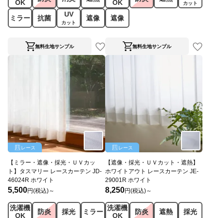
OK
OK
カット
UV
ミラー
抗菌
遮像
遮像
カット
無料生地サンプル
無料生地サンプル
レース
レース
【ミラー・遮像・採光・ＵＶカッ
【遮像・採光・ＵＶカット・遮熱】
ト】タスマリー レースカーテン JD-
ホワイトアウト レースカーテン JE-
46024R ホワイト
29001R ホワイト
5,500
8,250
円(税込)～
円(税込)～
洗濯機
洗濯機
防炎
採光
ミラー
防炎
遮熱
採光
OK
OK