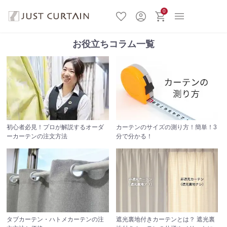
0
お役立ちコラム一覧
カーテンのサイズの測り方！
簡単！3
初心者必見！プロが解説するオーダ
分で分かる！
ーカーテンの注文方法
タブカーテン・ハトメカーテンの
注
遮光裏地付きカーテンとは？
遮光裏