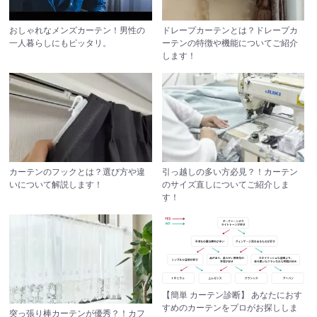
おしゃれなメンズカーテン！
男性の
ドレープカーテンとは？
ドレープカ
一人暮らしにもピッタリ。
ーテンの特徴や機能についてご紹介
します！
カーテンのフックとは？
選び方や違
引っ越しの多い方必見？！
カーテン
いについて解説します！
のサイズ直しについてご紹介しま
す！
【簡単 カーテン診断】
あなたにおす
すめのカーテンをプロがお探ししま
突っ張り棒カーテンが優秀？！
カフ