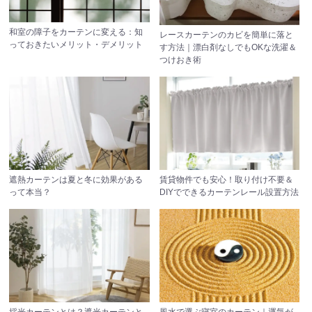
和室の障子をカーテンに変える：知
レースカーテンのカビを簡単に落と
っておきたいメリット・デメリット
す方法｜漂白剤なしでもOKな洗濯＆
つけおき術
遮熱カーテンは夏と冬に効果がある
賃貸物件でも安心！取り付け不要＆
って本当？
DIYでできるカーテンレール設置方法