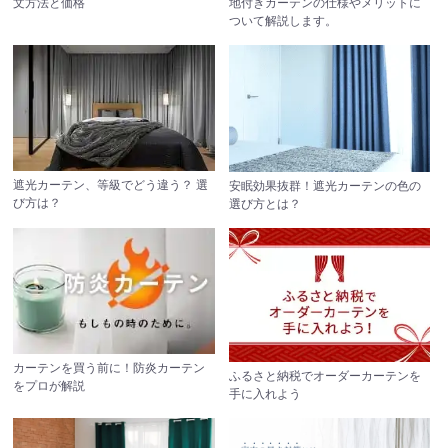
文方法と価格
地付きカーテンの仕様やメリットに
ついて解説します。
遮光カーテン、等級でどう違う？ 選
安眠効果抜群！遮光カーテンの色の
び方は？
選び方とは？
カーテンを買う前に！
防炎カーテン
ふるさと納税で
オーダーカーテンを
をプロが解説
手に入れよう