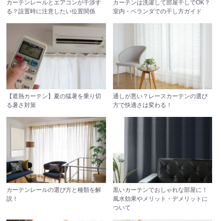
カーテンレールとエアコンが干渉す
カーテンは洗濯して部屋干しでOK？
る？設置時に注意したい位置関係
室内・ベランダでの干し方ガイド
【遮熱カーテン】夏の猛暑を乗り切
通しが悪い？レースカーテンの選び
る暑さ対策
方で快適さは変わる！
カーテンレールの選び方と種類を解
黒いカーテンでおしゃれな部屋に！
説！
風水効果やメリット・デメリットに
ついて