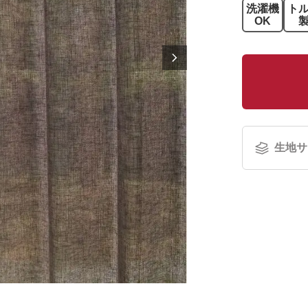
洗濯機
ト
OK
生地サ