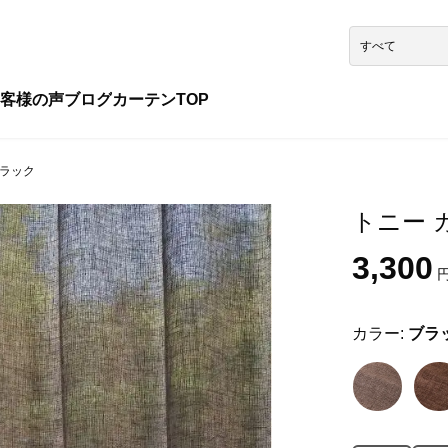
客様の声
ブログ
カーテンTOP
ブラック
トニー カ
3,300
円
カラー:
ブラ