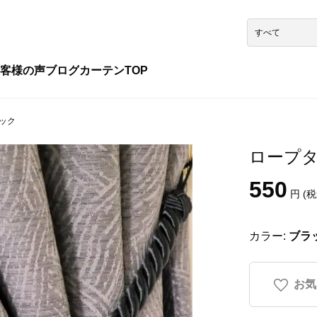
客様の声
ブログ
カーテンTOP
ラック
ロープタッ
550
円 (税
カラー:
ブラ
お気