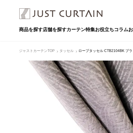
商品を探す
店舗を探す
カーテン特集
お役立ちコラム
お
ジャストカーテンTOP
タッセル
ロープタッセル CTB2104BK ブ