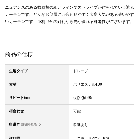
ニュアンスのある数種類の細いラインでストライプが作られている遮光
カーテンです。どんなお部屋にも合わせやすく大変人気がある使いやす
いカーテンです。※柄部分の針孔から光が漏れる可能性がございます。
商品の仕様
生地タイプ
ドレープ
素材
ポリエステル100
リピート/mm
(縦)0(横)95
柄合わせ
可能
巾継ぎ
巾継あり
詳細を見る
裾仕様
三つ巻（10cm×10cm）