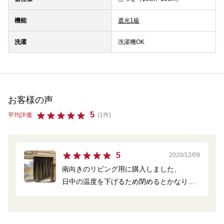
機能
遮光1級
洗濯
洗濯機OK
お客様の声
5
平均評価
(1件)
5
2020/12/09
南向きのリビング用に購入しました、
日中の温度を下げるため閉めるとかなりの
遮熱効果があります
色も気にいってます♪