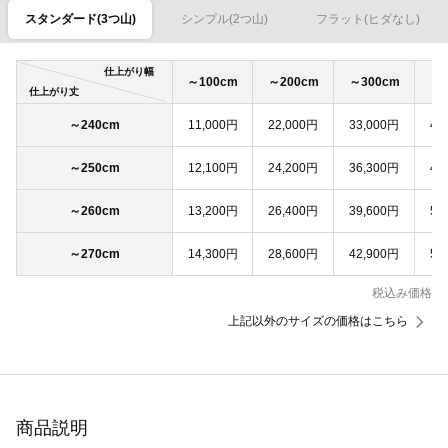
スタンダード(3つ山)
シンプル(2つ山)
フラット(ヒダなし)
仕上がり幅
～100cm
～200cm
～300cm
～4
仕上がり丈
～240cm
11,000円
22,000円
33,000円
44
～250cm
12,100円
24,200円
36,300円
48
～260cm
13,200円
26,400円
39,600円
52
～270cm
14,300円
28,600円
42,900円
57
税込み価格
上記以外のサイズの価格はこちら
商品説明