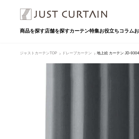
商品を探す
店舗を探す
カーテン特集
お役立ちコラム
お
ジャストカーテンTOP
ドレープカーテン
地上絵 カーテン JD-930