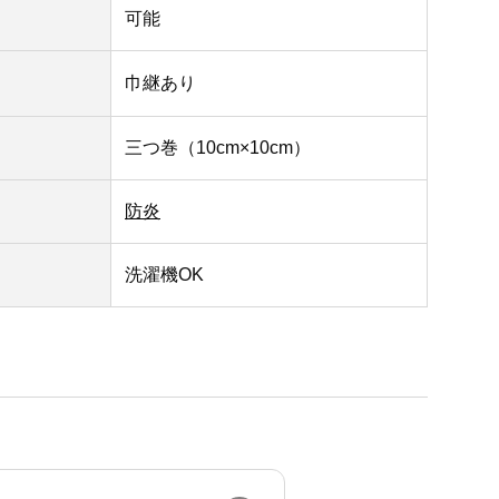
可能
巾継あり
三つ巻（10cm×10cm）
防炎
洗濯機OK