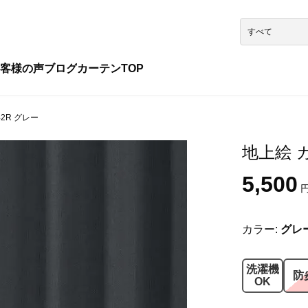
客様の声
ブログ
カーテンTOP
42R グレー
地上絵 カ
5,500
円
カラー:
グレ
洗濯機
防
OK