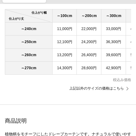
仕上がり幅
～100cm
～200cm
～300cm
～4
仕上がり丈
～240cm
11,000円
22,000円
33,000円
44
～250cm
12,100円
24,200円
36,300円
48
～260cm
13,200円
26,400円
39,600円
52
～270cm
14,300円
28,600円
42,900円
57
税込み価格
上記以外のサイズの価格はこちら
商品説明
植物柄をモチーフにしたドレープカーテンです。ナチュラルで使いやす