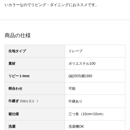
いカラーなのでリビング・ダイニングにおススメです。
商品の仕様
生地タイプ
ドレープ
素材
ポリエステル100
リピート/mm
(縦)505(横)380
柄合わせ
可能
巾継ぎ
巾継あり
詳細を見る
裾仕様
三つ巻（10cm×10cm）
洗濯
洗濯機OK