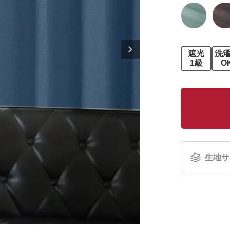
遮光
洗
1級
O
生地サ