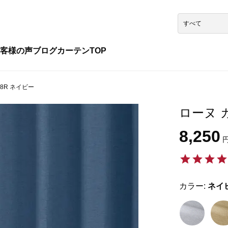
客様の声
ブログ
カーテンTOP
28R ネイビー
ローヌ カ
8,250
円
カラー:
ネイ