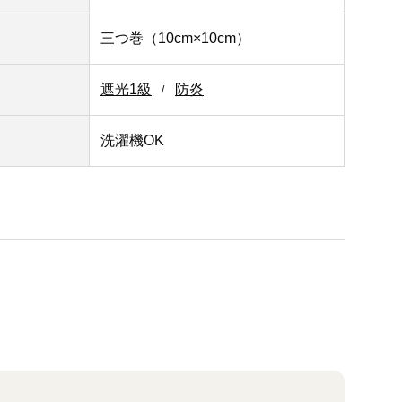
三つ巻（10cm×10cm）
遮光1級
防炎
洗濯機OK