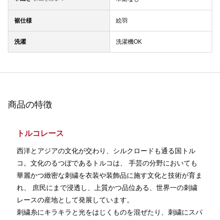
裾仕様
絵羽
洗濯
洗濯機OK
商品の特徴
トルコレース
西洋とアジアの文化が交わり、シルクロードも通る国トル
コ。文化のるつぼであるトルコは、 手芸の分野においても
華麗かつ緻密な刺繍を衣装や装飾品に施す文化と技術が育ま
れ、 庶民にまで浸透し、上質かつ品位ある、世界一の刺繍
レースの産地として発展しています。
刺繍糸にキラキラと光をはじくものを混ぜたり、刺繍にスパ