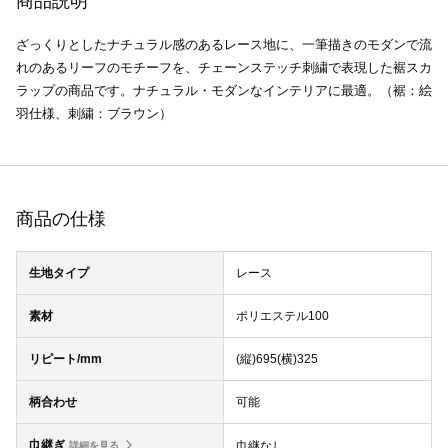
商品説明
ざっくりとしたナチュラル感のあるレース地に、一筆描きのモダンで流
れのあるリーフのモチーフを、チェーンステッチ刺繍で表現した裾スカ
ラップの商品です。ナチュラル・モダンなインテリアに最適。（裾：絵
羽仕様、刺繍：ブラウン）
商品の仕様
生地タイプ
レース
素材
ポリエステル100
リピート/mm
(縦)695(横)325
柄合わせ
可能
巾継ぎ
巾継なし
詳細を見る