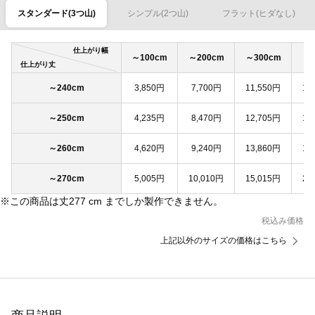
スタンダード(3つ山)
シンプル(2つ山)
フラット(ヒダなし)
仕上がり幅
～100cm
～200cm
～300cm
～4
仕上がり丈
～240cm
3,850円
7,700円
11,550円
15
～250cm
4,235円
8,470円
12,705円
16
～260cm
4,620円
9,240円
13,860円
18
～270cm
5,005円
10,010円
15,015円
20
※この商品は丈277 cm までしか製作できません。
税込み価格
上記以外のサイズの価格はこちら