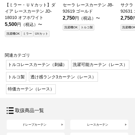
【ミラー・ＵＶカット】ダ
セーラ レースカーテン JB-
サクラ 
イア レースカーテン JD-
92619 ゴールド
9263
18010 オフホワイト
2,750
2,750
円（税込）〜
5,500
円（税込）〜
洗濯機OK
トルコ製
洗濯機O
洗濯機OK
ミラー
UVカット
関連カテゴリ
トルコレースカーテン（刺繍）
洗濯可能カーテン（レース）
トルコ製
透け感ランク3カーテン（レース）
特価カーテン（レース）
取扱商品一覧
ドレープカーテン
レースカーテン