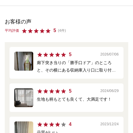
お客様の声
5
平均評価
(4件)
5
2026/07/06
廊下突き当りの「勝手口ドア」のところ
と、その横にある収納庫入り口に取り付け
ました。 パッと明るくなり、一気に家の
グレードがアップした感じに。 お値段も
5
2024/06/29
良心的で品質も上質です。そしてネットで
生地も柄もとても良くて、大満足です！
の注文がとても分かりやすくて助かりまし
た。
4
2023/12/24
品質がいい