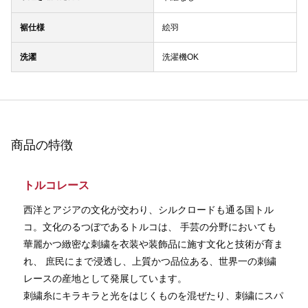
裾仕様
絵羽
洗濯
洗濯機OK
商品の特徴
トルコレース
西洋とアジアの文化が交わり、シルクロードも通る国トル
コ。文化のるつぼであるトルコは、 手芸の分野においても
華麗かつ緻密な刺繍を衣装や装飾品に施す文化と技術が育ま
れ、 庶民にまで浸透し、上質かつ品位ある、世界一の刺繍
レースの産地として発展しています。
刺繍糸にキラキラと光をはじくものを混ぜたり、刺繍にスパ