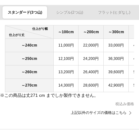
スタンダード(3つ山)
シンプル(2つ山)
フラット(ヒダなし)
仕上がり幅
～100cm
～200cm
～300cm
～4
仕上がり丈
～240cm
11,000円
22,000円
33,000円
44
～250cm
12,100円
24,200円
36,300円
48
～260cm
13,200円
26,400円
39,600円
52
～270cm
14,300円
28,600円
42,900円
57
※この商品は丈271 cm までしか製作できません。
税込み価格
上記以外のサイズの価格はこちら