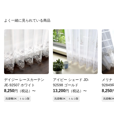
よく一緒に見られている商品
デイジー レースカーテン
アイビー シェード JD-
メリナ 
JE-92507 ホワイト
92598 ゴールド
9284
8,250
13,200
8,250
円（税込）〜
円（税込）〜
洗濯機OK
トルコ製
洗濯機OK
トルコ製
洗濯機O