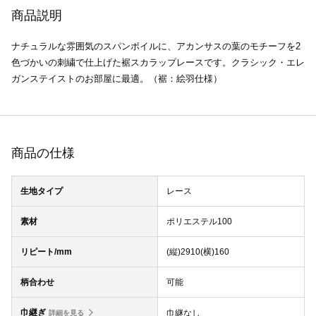
商品説明
ナチュラルな雰囲気のスパンボイルに、アカンサスの葉のモチーフを2
色づかいの刺繍で仕上げた裾スカラップレースです。クラシック・エレ
ガンステイストのお部屋に最適。（裾：絵羽仕様）
商品の仕様
生地タイプ
レース
素材
ポリエステル100
リピート/mm
(縦)2910(横)160
柄合わせ
可能
巾継ぎ
巾継なし
詳細を見る