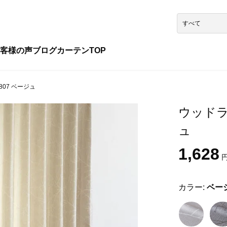
客様の声
ブログ
カーテンTOP
807 ベージュ
ウッドラン
ュ
1,628
円
カラー:
ベー