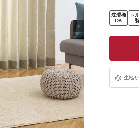
洗濯機
ト
OK
生地サ