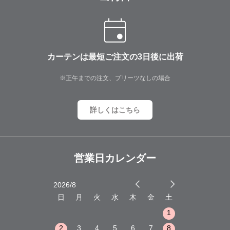
カーテンは最短ご注文の3日後に出荷
※正午までの注文、プリーツなしの場合
詳しくはこちら
営業日カレンダー
2026/8
2026/9
木
金
土
日
月
火
水
木
金
土
日
月
火
1
2
3
1
1
8
9
10
2
3
4
5
6
7
8
6
7
8