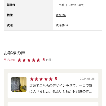
裾仕様
三つ巻（10cm×10cm）
機能
遮光2級
洗濯
洗濯機OK
お客様の声
5
平均評価
(4件)
5
2024/05/26
店頭でこちらのデザインを見て、一目で気
に入りました。色合いと柄がお部屋の雰囲
気とマッチして満足です。
良い品をありがとうございました。