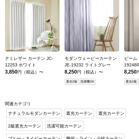
ナミレザー カーテン JC-
モダンウェービーカーテン
ビーム 
12253 ホワイト
JE-19232 ライトグレー
19248
3,850
8,250
8,250
円（税込）〜
円（税込）〜
遮光2級
洗濯機OK
遮光2級
関連カテゴリ
ナチュラルモダンカーテン
遮光カーテン
遮光カーテン
2級遮光カーテン
洗濯可能カーテン
ブルー・ネイビーカーテン
幾何・ライン・小紋カーテン