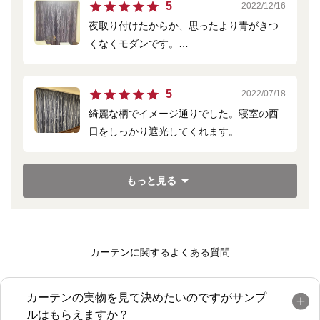
5
2022/12/16
夜取り付けたからか、思ったより青がきつ
くなくモダンです。
シンプルな家具に華やかさが足されまし
5
2022/07/18
た！
綺麗な柄でイメージ通りでした。寝室の西
でも生地はズッシリとして高級感がありま
日をしっかり遮光してくれます。
す。
1cm単位のオーダーができて助かりまし
た。
もっと見る
カーテンに関するよくある質問
カーテンの実物を見て決めたいのですがサンプ
ルはもらえますか？