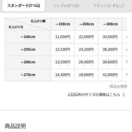
スタンダード(3つ山)
シンプル(2つ山)
フラット(ヒダなし)
仕上がり幅
～100cm
～200cm
～300cm
～4
仕上がり丈
～240cm
11,000円
22,000円
33,000円
44
～250cm
12,100円
24,200円
36,300円
48
～260cm
13,200円
26,400円
39,600円
52
～270cm
14,300円
28,600円
42,900円
57
税込み価格
上記以外のサイズの価格はこちら
商品説明