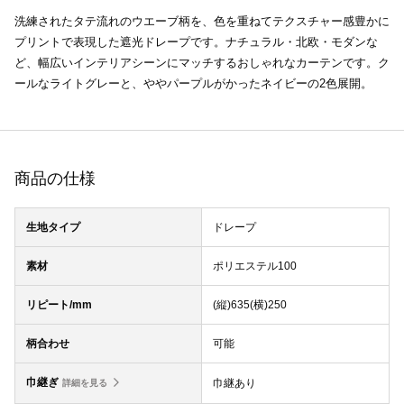
洗練されたタテ流れのウエーブ柄を、色を重ねてテクスチャー感豊かに
プリントで表現した遮光ドレープです。ナチュラル・北欧・モダンな
ど、幅広いインテリアシーンにマッチするおしゃれなカーテンです。ク
ールなライトグレーと、ややパープルがかったネイビーの2色展開。
商品の仕様
生地タイプ
ドレープ
素材
ポリエステル100
リピート/mm
(縦)635(横)250
柄合わせ
可能
巾継ぎ
巾継あり
詳細を見る