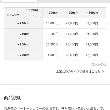
仕上がり幅
～100cm
～200cm
～300cm
～4
仕上がり丈
～240cm
11,000円
22,000円
33,000円
44
～250cm
12,100円
24,200円
36,300円
48
～260cm
13,200円
26,400円
39,600円
52
～270cm
14,300円
28,600円
42,900円
57
税込み価格
上記以外のサイズの価格はこちら
商品説明
同系色のツートーンカラーの生地です。落ち着いた色合いと風合いで、