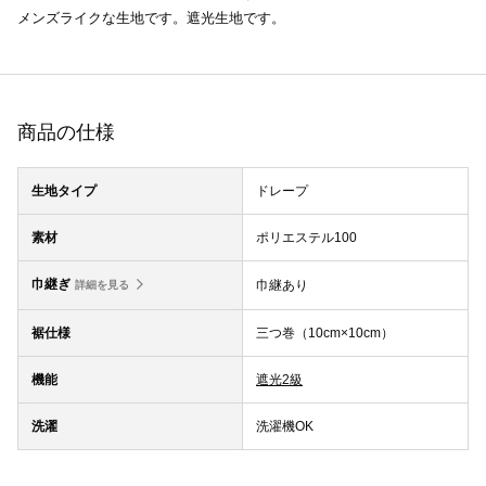
メンズライクな生地です。遮光生地です。
商品の仕様
生地タイプ
ドレープ
素材
ポリエステル100
巾継ぎ
巾継あり
詳細を見る
裾仕様
三つ巻（10cm×10cm）
機能
遮光2級
洗濯
洗濯機OK