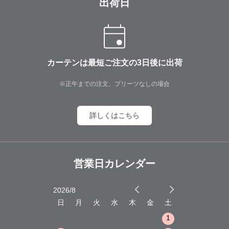
出荷日
カーテンは最短ご注文の3日後に出荷
※正午までの注文、プリーツなしの場合
詳しくはこちら
営業日カレンダー
2026/8
2026/9
木
金
土
日
月
火
水
木
金
土
日
月
火
1
2
3
1
1