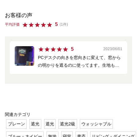
お客様の声
5
平均評価
(1件)
5
2023/06/01
PCデスクの向きを窓向きに変えて、窓から
の明かりを遮るのに使ってます。生地もオ
シャレで気に入ってます。
関連カテゴリ
プレーン
遮光
遮光
遮光2級
ウォッシャブル
ブルー・ネイビー
無地
寝室
書斎
リビング・ダイニング