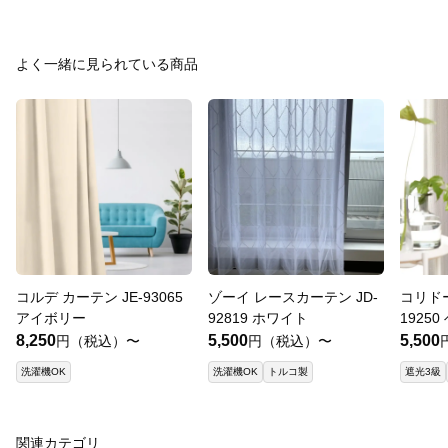
よく一緒に見られている商品
コルデ カーテン JE-93065
ゾーイ レースカーテン JD-
コリドー
アイボリー
92819 ホワイト
1925
8,250
5,500
5,500
円（税込）〜
円（税込）〜
洗濯機OK
洗濯機OK
トルコ製
遮光3級
関連カテゴリ