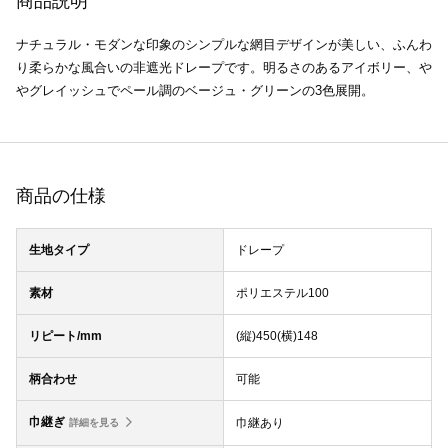
商品説明
ナチュラル・モダンな印象のシンプルな網目デザインが美しい、ふんわ
り柔らかな風合いの非遮光ドレープです。明るさのあるアイボリー、や
やグレイッシュでペール調のベージュ・グリーンの3色展開。
商品の仕様
生地タイプ
ドレープ
素材
ポリエステル100
リピート/mm
(縦)450(横)148
柄合わせ
可能
巾継ぎ
巾継あり
詳細を見る