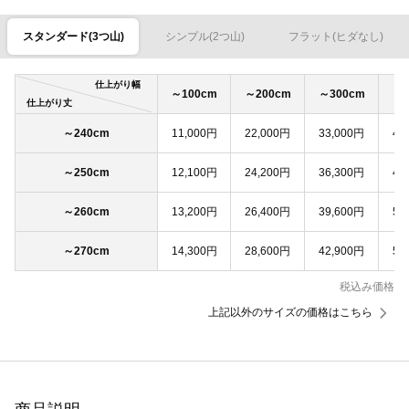
スタンダード(3つ山)
シンプル(2つ山)
フラット(ヒダなし)
仕上がり幅
～100cm
～200cm
～300cm
～4
仕上がり丈
～240cm
11,000円
22,000円
33,000円
44
～250cm
12,100円
24,200円
36,300円
48
～260cm
13,200円
26,400円
39,600円
52
～270cm
14,300円
28,600円
42,900円
57
税込み価格
上記以外のサイズの価格はこちら