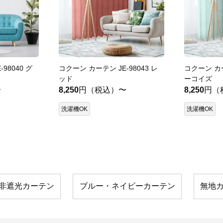
98040 グ
コクーン カーテン JE-98043 レ
コクーン カー
ッド
ーコイズ
〜
8,250
円（税込）〜
8,250
円（
洗濯機OK
洗濯機OK
非遮光カーテン
ブルー・ネイビーカーテン
無地