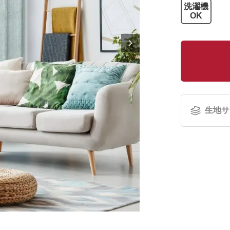
洗濯機
OK
生地サ