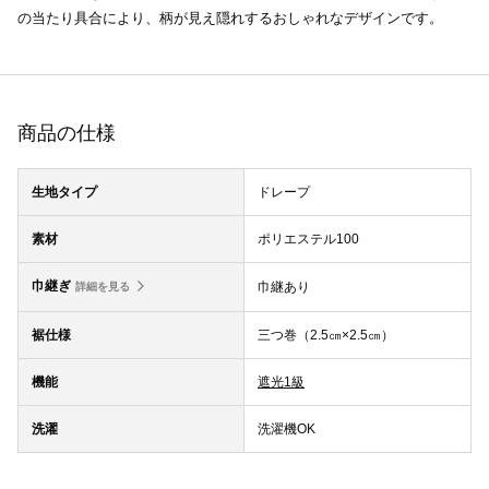
の当たり具合により、柄が見え隠れするおしゃれなデザインです。
商品の仕様
生地タイプ
ドレープ
素材
ポリエステル100
巾継ぎ
巾継あり
詳細を見る
裾仕様
三つ巻（2.5㎝×2.5㎝）
機能
遮光1級
洗濯
洗濯機OK