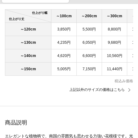
仕上がり幅
～100cm
～200cm
～300cm
～4
仕上がり丈
～120cm
3,850円
5,500円
8,800円
11
～130cm
4,235円
6,050円
9,680円
12
～140cm
4,620円
6,600円
10,560円
13
～150cm
5,005円
7,150円
11,440円
14
税込み価格
上記以外のサイズの価格はこちら
商品説明
エレガントな植物柄で、南国の雰囲気も思わせる力強い花模様です。光