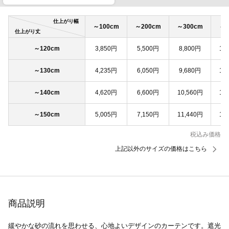
仕上がり幅
～100cm
～200cm
～300cm
～4
仕上がり丈
～120cm
3,850円
5,500円
8,800円
11
～130cm
4,235円
6,050円
9,680円
12
～140cm
4,620円
6,600円
10,560円
13
～150cm
5,005円
7,150円
11,440円
14
税込み価格
上記以外のサイズの価格はこちら
商品説明
緩やかな砂の流れを思わせる、心地よいデザインのカーテンです。遮光