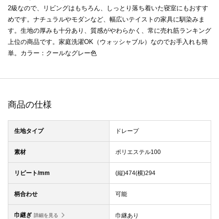
2級なので、リビングはもちろん、しっとり落ち着いた寝室にもおすす
めです。ナチュラルやモダンなど、幅広いテイストの家具に馴染みま
す。生地の厚みも十分あり、質感がやわらかく、常に売れ筋ランキング
上位の商品です。家庭洗濯OK（ウォッシャブル）なのでお手入れも簡
単。カラー：クールなグレー色
商品の仕様
生地タイプ
ドレープ
素材
ポリエステル100
リピート/mm
(縦)474(横)294
柄合わせ
可能
巾継ぎ
巾継あり
詳細を見る