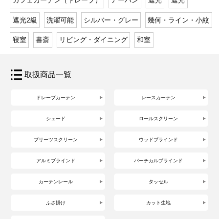
カフェカーテン（ドレープ）
アーバン
遮光
遮光
遮光2級
洗濯可能
シルバー・グレー
幾何・ライン・小紋
寝室
書斎
リビング・ダイニング
和室
取扱商品一覧
ドレープカーテン
レースカーテン
シェード
ロールスクリーン
プリーツスクリーン
ウッドブラインド
アルミブラインド
バーチカルブラインド
カーテンレール
タッセル
ふさ掛け
カット生地