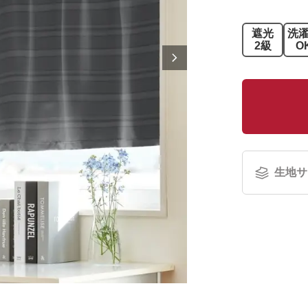
遮光
洗
2級
O
生地サ