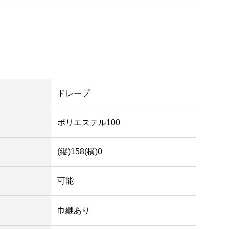
ドレープ
ポリエステル100
(縦)158(横)0
可能
巾継あり