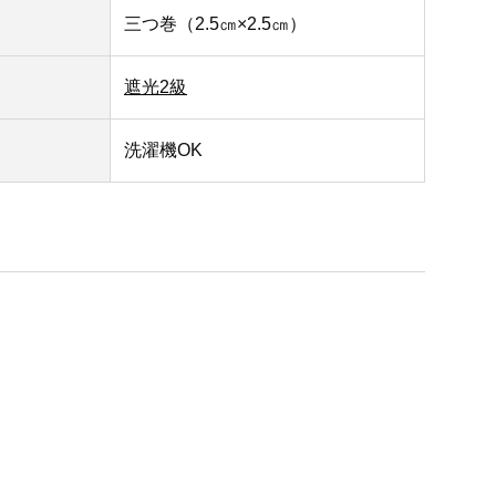
三つ巻（2.5㎝×2.5㎝）
遮光2級
洗濯機OK