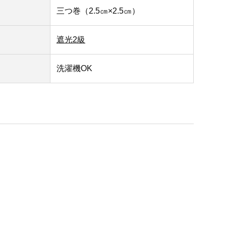
三つ巻（2.5㎝×2.5㎝）
遮光2級
洗濯機OK