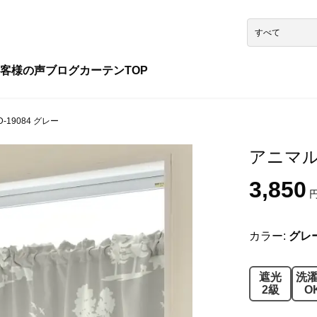
客様の声
ブログ
カーテンTOP
19084 グレー
アニマル 
3,850
円
カラー:
グレ
遮光
洗
2級
O