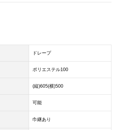
ドレープ
ポリエステル100
(縦)605(横)500
可能
巾継あり