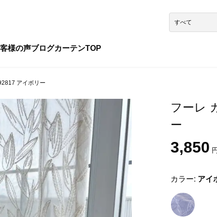
客様の声
ブログ
カーテンTOP
92817 アイボリー
フーレ カ
ー
3,850
円
カラー:
アイ