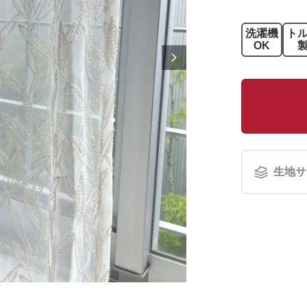
洗濯機
ト
OK
生地サ