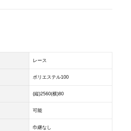
レース
ポリエステル100
(縦)2560(横)80
可能
巾継なし