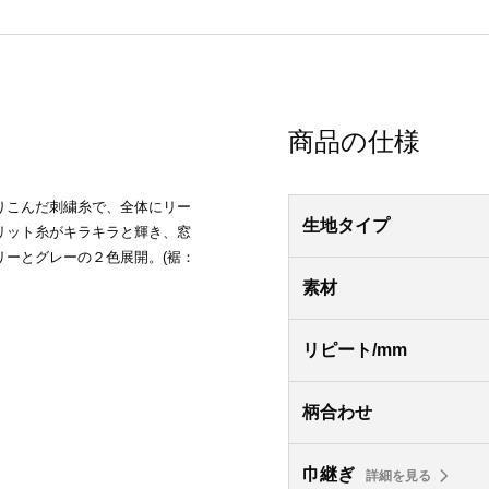
商品の仕様
りこんだ刺繍糸で、全体にリー
生地タイプ
リット糸がキラキラと輝き、窓
ーとグレーの２色展開。(裾：
素材
リピート/mm
柄合わせ
巾継ぎ
詳細を見る