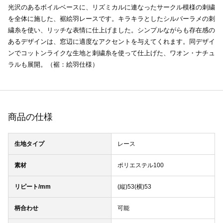
光沢のあるボイルベースに、リズミカルに連なったサークル模様の刺繍
を全体に施した、裾絵羽レースです。キラキラとしたシルバーラメの刺
繍糸を使い、リッチな表情に仕上げました。シンプルながらも存在感の
あるデザインは、窓辺に適度なアクセントを与えてくれます。同デザイ
ンでコットンライクな生地と刺繍糸を使って仕上げた、ワオン・ナチュ
ラルも展開。（裾：絵羽仕様）
商品の仕様
生地タイプ
レース
素材
ポリエステル100
リピート/mm
(縦)53(横)53
柄合わせ
可能