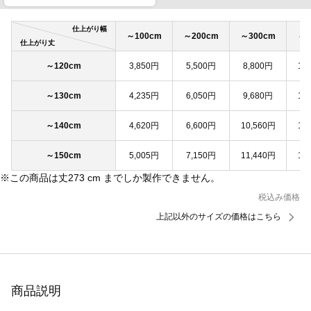
仕上がり幅
～100cm
～200cm
～300cm
～4
仕上がり丈
～120cm
3,850円
5,500円
8,800円
11
～130cm
4,235円
6,050円
9,680円
12
～140cm
4,620円
6,600円
10,560円
13
～150cm
5,005円
7,150円
11,440円
14
※この商品は丈273 cm までしか製作できません。
税込み価格
上記以外のサイズの価格はこちら
商品説明