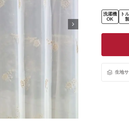
洗濯機
ト
OK
生地サ