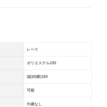
レース
ポリエステル100
(縦)0(横)160
可能
巾継なし