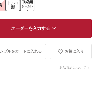
巾継無
トルコ
炎
シームレ
製
ス
オーダーを入力する
ンプルをカートに入れる
お気に入り
返品特約について