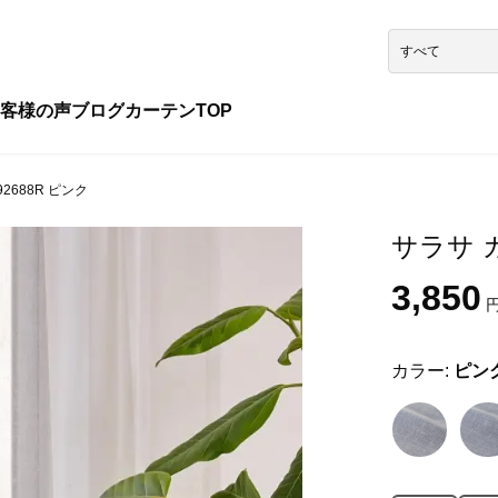
客様の声
ブログ
カーテンTOP
2688R ピンク
サラサ カ
3,850
円
カラー:
ピン