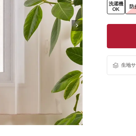
洗濯機
防
OK
生地サ