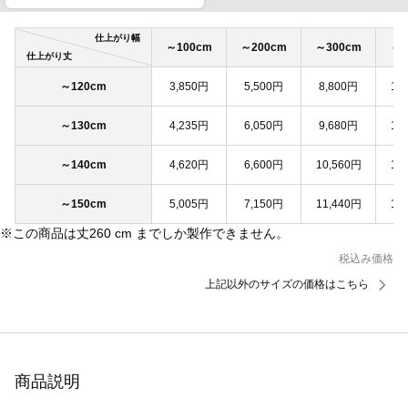
仕上がり幅
～100cm
～200cm
～300cm
～4
仕上がり丈
～120cm
3,850円
5,500円
8,800円
11
～130cm
4,235円
6,050円
9,680円
12
～140cm
4,620円
6,600円
10,560円
13
～150cm
5,005円
7,150円
11,440円
14
※この商品は丈260 cm までしか製作できません。
税込み価格
上記以外のサイズの価格はこちら
商品説明