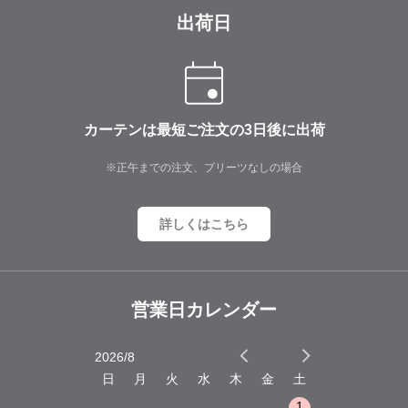
出荷日
カーテンは最短ご注文の3日後に出荷
※正午までの注文、プリーツなしの場合
詳しくはこちら
営業日カレンダー
2026/8
2026/9
木
金
土
日
月
火
水
木
金
土
日
月
火
1
2
3
1
1