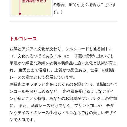
の場合、隙間があく場合もございま
す。）
トルコレース
西洋とアジアの文化が交わり、シルクロードも通る国トル
コ。文化のるつぼであるトルコは、 手芸の分野においても
華麗かつ緻密な刺繍を衣装や装飾品に施す文化と技術が育ま
れ、 庶民にまで浸透し、上質かつ品位ある、世界一の刺繍
レースの産地として発展しています。
刺繍糸にキラキラと光をはじくものを混ぜたり、刺繍にスパ
ンコールを散りばめるなど、 光や風を受けるようなデザイ
ンが多いことが特徴。あなたのお部屋がワンランク上の空間
に。 また、刺繍レースだけでなく、プリント加工や、モダ
ンなテイストのレース生地もトルコならではの美しいデザイ
ンで人気です。