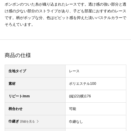
ポンポンのついた糸が織り込まれたレースです。透け感の強い部分と透
け感の少ない部分のストライプがあり、子ども部屋におすすめのレース
です。柄がポップな分、色はビビット感を抑えた淡いパステルカラーで
そろえています。
商品の仕様
生地タイプ
レース
素材
ポリエステル100
リピート/mm
(縦)22(横)176
柄合わせ
可能
巾継ぎ
巾継なし
詳細を見る