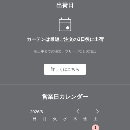
出荷日
カーテンは最短ご注文の3日後に出荷
※正午までの注文、プリーツなしの場合
詳しくはこちら
営業日カレンダー
2026/8
2026/9
木
金
土
日
月
火
水
木
金
土
日
月
火
1
2
3
1
1