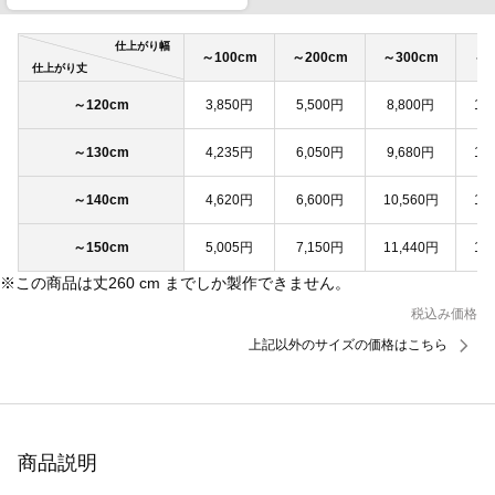
仕上がり幅
～100cm
～200cm
～300cm
～4
仕上がり丈
～120cm
3,850円
5,500円
8,800円
11
～130cm
4,235円
6,050円
9,680円
12
～140cm
4,620円
6,600円
10,560円
13
～150cm
5,005円
7,150円
11,440円
14
※この商品は丈260 cm までしか製作できません。
税込み価格
上記以外のサイズの価格はこちら
商品説明