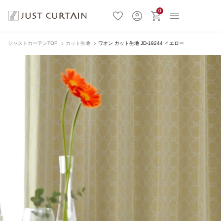
0
ジャストカーテンTOP
カット生地
ワオン カット生地 JD-19244 イエロー