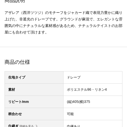
商品説明
アザレア（西洋ツツジ）のモチーフをジャカード織で表現力豊かに織り
上げた、非遮光のドレープです。グラウンドが麻混で、エレガントな雰
囲気の中にナチュラルな素材感があるため、ナチュラルテイストのお部
屋にも合わせて頂けます。
商品の仕様
生地タイプ
ドレープ
素材
ポリエステル96・リネン4
リピート/mm
(縦)405(横)375
柄合わせ
可能
巾継ぎ
巾継あり
詳細を見る