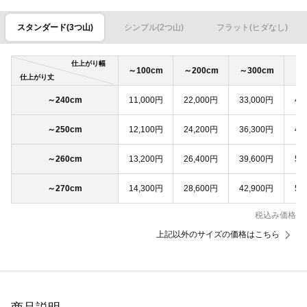
スタンダード(3つ山)
シンプル(2つ山)
フラット(ヒダなし)
仕上がり幅
～100cm
～200cm
～300cm
～4
仕上がり丈
～240cm
11,000円
22,000円
33,000円
44
～250cm
12,100円
24,200円
36,300円
48
～260cm
13,200円
26,400円
39,600円
52
～270cm
14,300円
28,600円
42,900円
57
税込み価格
上記以外のサイズの価格はこちら