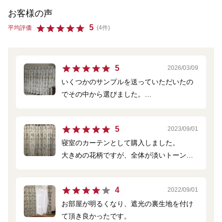
お客様の声
5
平均評価
(4件)
5
2026/03/09
いくつかのサンプルを送っていただいたの
でその中から選びました。
サンプル生地を手に取ってからの購入だっ
たので、思い切ってリビングダイニングの
5
2023/09/01
サイズの違う３か所の窓に、同じ生地でお
寝室のカーテンとして購入しました。
願いしました。
大きめの花柄ですが、全体が淡いトーンに
カーテンはふんわりと丁寧に包まれていて
まとまり落ち着いた感じで部屋にピッタリ
折りしわも無く、また掛けた時に左右が分
でした。
かるようにそれぞれに印が付けてありまし
4
2022/09/01
た。
お部屋が明るくなり、遮光の裏生地を付け
縫製も丁寧で、裾にはおもりも縫い込んで
て頂き良かったです。
ありとても喜んでいます。