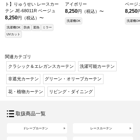
ト】りゅうせい レースカー
アイボリー
ベージ
テン JE-68011R ベージュ
8,250
8,250
円（税込）〜
8,250
円（税込）〜
洗濯機OK
洗濯機O
洗濯機OK
防炎
遮熱
ミラー
UVカット
関連カテゴリ
クラシック＆エレガンスカーテン
洗濯可能カーテン
非遮光カーテン
グリーン・オリーブカーテン
花・植物カーテン
リビング・ダイニング
取扱商品一覧
ドレープカーテン
レースカーテン