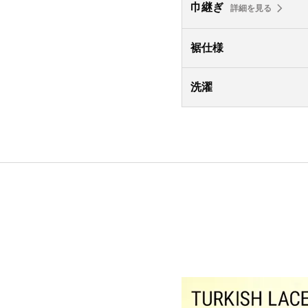
巾継ぎ
詳細を見る
裾仕様
洗濯