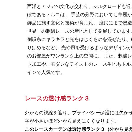
西洋とアジアの文化が交わり、シルクロードも通
ぼであるトルコは、 手芸の分野においても華麗
飾品に施す文化と技術が育まれ、 庶民にまで浸
世界一の刺繍レースの産地として発展しています
刺繍糸にキラキラと光をはじくものを混ぜたり、
りばめるなど、 光や風を受けるようなデザイン
のお部屋がワンランク上の空間に。 また、刺繍
ト加工や、モダンなテイストのレース生地もトル
インで人気です。
レースの透け感ランク３
外からの視線を遮り、プライバシー保護には欠か
字が小さいほど外から見えにくくなります。
このレースカーテンは透け感ランク３（外から見