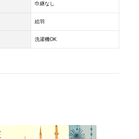
巾継なし
絵羽
洗濯機OK