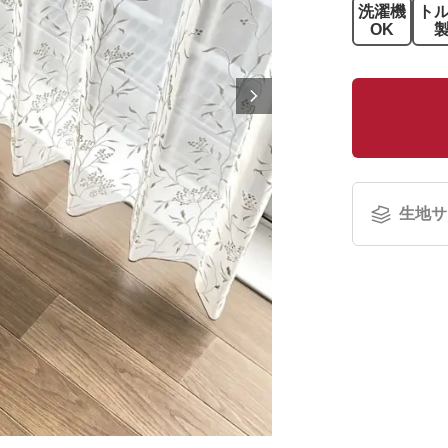
洗濯機
ト
OK
生地サ